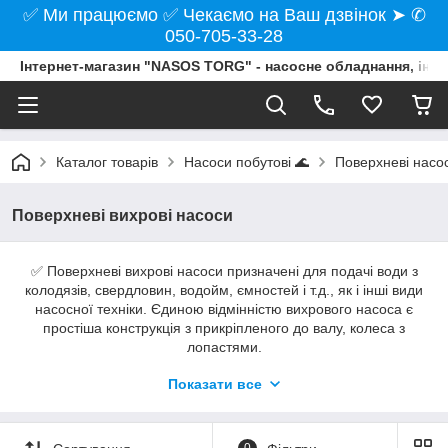
✅ Ми працюємо ✅ Чекаємо на Ваш дзвінок ➤ ✆
050-705-33-28
Інтернет-магазин "NASOS TORG" - насосне обладнання, інст
Каталог товарів
Насоси побутові 🌊
Поверхневі насо
Поверхневі вихрові насоси
✅ Поверхневі вихрові насоси призначені для подачі води з
колодязів, свердловин, водойм, ємностей і т.д., як і інші види
насосної техніки. Єдиною відмінністю вихрового насоса є
простіша конструкція з прикріпленого до валу, колеса з
лопастями.
Показати все
Наші фахівці допоможуть підібрати оптимальний
варіант підходящого для Вас вихрового насоса!
0