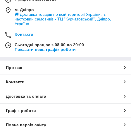
Насоси поверхневі вихрові генерують напір подачі води у
кілька разів більше, ніж відцентрові насоси, за рахунок
м. Дніпро
створення більшого тиску води.
🚚 Доставка товарів по всій території України, 🚶
частковий самовивіз - ТЦ "Курчатовський", Дніпро,
У нашому магазині "Насос Торг" Ви зможете знайти варіант,
Україна
що підходить за ціною, характеристиками, і можливістю
доставки у всі працюючі відділення служб доставки на
Контакти
території України.
Сьогодні працює з 08:00 до 20:00
Показати весь графік роботи
Про нас
Контакти
Доставка та оплата
Графік роботи
Повна версія сайту