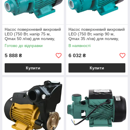
Насос поверхневий вихровий
Насос поверхневий вихровий
LEO (750 Вт, напір 75 м,
LEO (750 Вт, напір 90 м,
Qmax 50 л/хв) для поливу,
Qmax 35 л/хв) для поливу,
свердловини, колодязя
свердловини, колодязя
Готово до відправки
В наявності
5 888
6 032
₴
₴
Купити
Купити