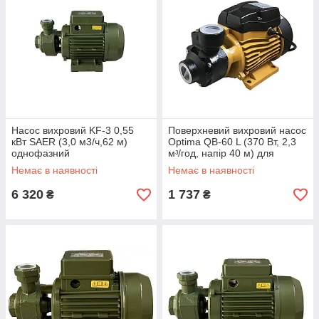
Насос вихровий KF-3 0,55
Поверхневий вихровий насос
кВт SAER (3,0 м3/ч,62 м)
Optima QB-60 L (370 Вт, 2,3
однофазний
мᶟ/год, напір 40 м) для
поливу, колодязя,
Немає в наявності
Немає в наявності
свердловини
6 320
1 737
₴
₴