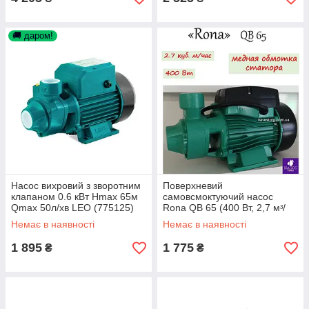
🚚 даром!
Насос вихровий з зворотним
Поверхневий
клапаном 0.6 кВт Hmax 65м
самовсмоктуючий насос
Qmax 50л/хв LEO (775125)
Rona QB 65 (400 Вт, 2,7 мᶟ/
год, вихровий, мідна обмотка
Немає в наявності
Немає в наявності
статора)
1 895
1 775
₴
₴