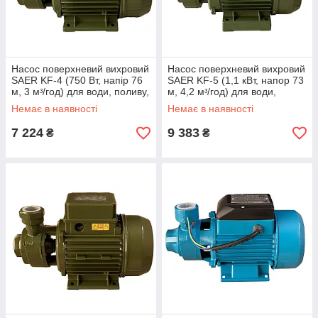
Насос поверхневий вихровий
Насос поверхневий вихровий
SAER KF-4 (750 Вт, напір 76
SAER KF-5 (1,1 кВт, напор 73
м, 3 мᶟ/год) для води, поливу,
м, 4,2 мᶟ/год) для води,
колодязя, свердловини
поливання, колодязя,
Немає в наявності
Немає в наявності
свердловини
7 224
9 383
₴
₴