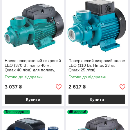
Насос поверхневий вихровий
Поверхневий вихровий насос
LEO (370 Вт, напір 40 м,
LEO (110 Вт, Hmax 23 м,
Qmax 40 л/хв) для поливу,
Qmax 25 л/хв)
свердловини, колодязя
Готово до відправки
Готово до відправки
3 037
2 617
₴
₴
Купити
Купити
Топ продажів
🚚 даром!