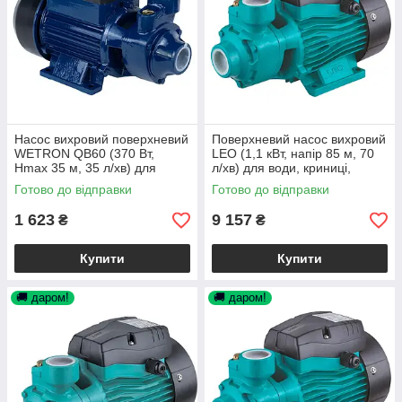
Насос вихровий поверхневий
Поверхневий насос вихровий
WETRON QB60 (370 Вт,
LEO (1,1 кВт, напір 85 м, 70
Hmax 35 м, 35 л/хв) для
л/хв) для води, криниці,
поливу, колодязя,
свердловини
Готово до відправки
Готово до відправки
свердловини
1 623
9 157
₴
₴
Купити
Купити
🚚 даром!
🚚 даром!