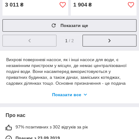
3 011
1 904
₴
₴
Показати ще
1
/ 2
Вихрові поверхневі насоси, як і інші насоси для води, є
незамінним пристроєм у місцях, де немає централізованої
подачі води. Вони насамперед використовуються у
приватних будинках, а також дачах, заміських котеджах,
садових ділянках тощо. Основне призначення - це подача
питної води до будинку та поливу земельних ділянок. Ці
Показати все
насоси використовують для поливу саду, городу,
присадибних ділянок. Подача води походить із колодязів,
свердловин, ємностей із водою.
Про нас
Основною відмінністю вихрового насоса від його "брата"
відцентрового насоса є у внутрішньому пристрої насоса.
Вихровий насос всередині складається з лопат на корпусі та
97% позитивних з 302 відгуків за рік
колеса, на яке подається вода через вхідний отвір.
Працює з 23.09.2019