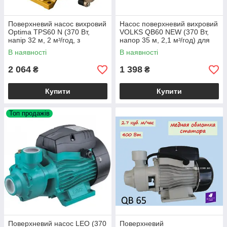
Поверхневий насос вихровий
Насос поверхневий вихровий
Optima TPS60 N (370 Вт,
VOLKS QB60 NEW (370 Вт,
напір 32 м, 2 мᶟ/год, з
напор 35 м, 2,1 мᶟ/год) для
ежектором) для поливу,
води, поливу, свердловини,
В наявності
В наявності
свердловини
колодязя
2 064
1 398
₴
₴
Купити
Купити
Топ продажів
Поверхневий насос LEO (370
Поверхневий