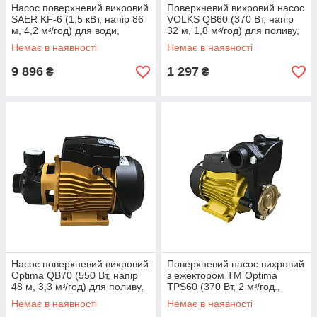
Насос поверхневий вихровий
Поверхневий вихровий насос
SAER KF-6 (1,5 кВт, напір 86
VOLKS QB60 (370 Вт, напір
м, 4,2 мᶟ/год) для води,
32 м, 1,8 мᶟ/год) для поливу,
поливу, колодязя,
колодязя, свердловини
Немає в наявності
Немає в наявності
свердловини
9 896
1 297
₴
₴
Насос поверхневий вихровий
Поверхневий насос вихровий
Optima QB70 (550 Вт, напір
з ежектором ТМ Optima
48 м, 3,3 мᶟ/год) для поливу,
TPS60 (370 Вт, 2 мᶟ/год.,
колодязя, свердловини
напір 32 м) для поливу,
Немає в наявності
Немає в наявності
свердловини