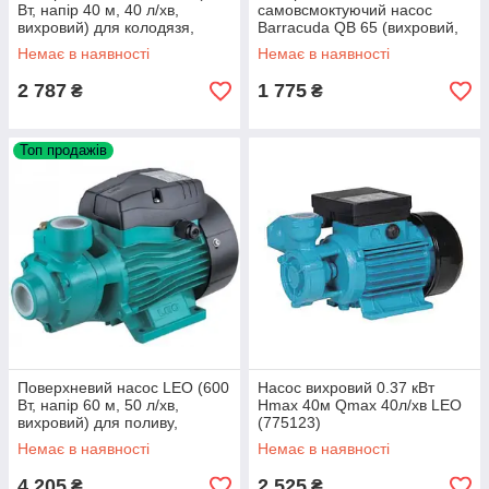
Вт, напір 40 м, 40 л/хв,
самовсмоктуючий насос
вихровий) для колодязя,
Barracuda QB 65 (вихровий,
свердловини, поливу
400 Вт, 2,7 мᶟ/год, мідна
Немає в наявності
Немає в наявності
обмотка статора)
2 787
1 775
₴
₴
Топ продажів
Поверхневий насос LEO (600
Насос вихровий 0.37 кВт
Вт, напір 60 м, 50 л/хв,
Hmax 40м Qmax 40л/хв LEO
вихровий) для поливу,
(775123)
свердловини, колодязя
Немає в наявності
Немає в наявності
4 205
2 525
₴
₴