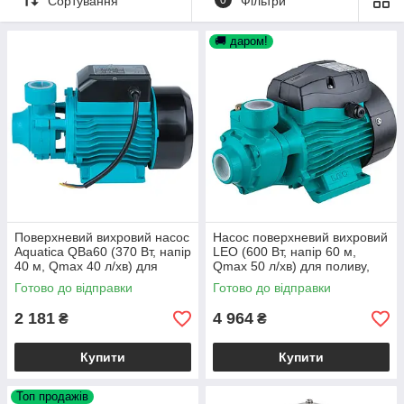
Сортування
Фільтри
🚚 даром!
Поверхневий вихровий насос
Насос поверхневий вихровий
Aquatica QBa60 (370 Вт, напір
LEO (600 Вт, напір 60 м,
40 м, Qmax 40 л/хв) для
Qmax 50 л/хв) для поливу,
поливу, колодязя,
свердловини, колодязя
Готово до відправки
Готово до відправки
свердловини
2 181
4 964
₴
₴
Купити
Купити
Топ продажів