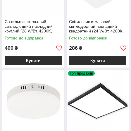
Світильник стельовий
Світильник стельовий
світлодіодний накладний
світлодіодний накладний
круглий (28 W/Вт, 4200K,
квадратний (24 W/Вт, 4200K,
1960 lm, IP20, білий)
2280 lm, IP20, білий) CARLA-
Готово до відправки
Готово до відправки
CAROLINE-28
24/SQ
490
286
₴
₴
Купити
Купити
Топ продажів