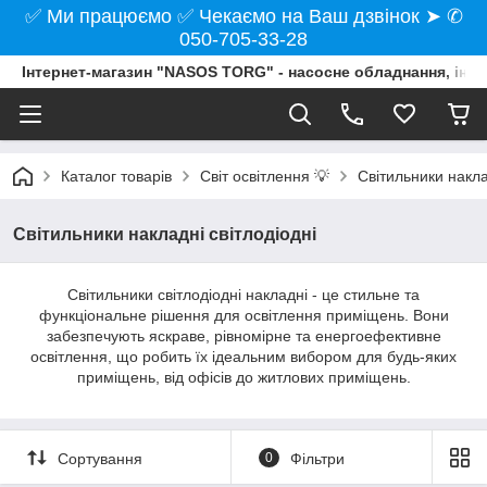
✅ Ми працюємо ✅ Чекаємо на Ваш дзвінок ➤ ✆
050-705-33-28
Інтернет-магазин "NASOS TORG" - насосне обладнання, інст
Каталог товарів
Світ освітлення 💡
Світильники накла
Світильники накладні світлодіодні
Світильники світлодіодні накладні - це стильне та
функціональне рішення для освітлення приміщень. Вони
забезпечують яскраве, рівномірне та енергоефективне
освітлення, що робить їх ідеальним вибором для будь-яких
приміщень, від офісів до житлових приміщень.
Сортування
0
Фільтри