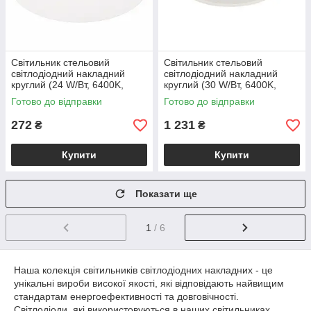
Світильник стельовий
Світильник стельовий
світлодіодний накладний
світлодіодний накладний
круглий (24 W/Вт, 6400K,
круглий (30 W/Вт, 6400K,
2280 lm, IP20, білий) CARLA-
2700 lm, IP65, білий)
Готово до відправки
Готово до відправки
24
SCARLETT-30
272
1 231
₴
₴
Купити
Купити
Показати ще
1
/ 6
Наша колекція світильників світлодіодних накладних - це
унікальні вироби високої якості, які відповідають найвищим
стандартам енергоефективності та довговічності.
Світлодіоди, які використовуються в наших світильниках,