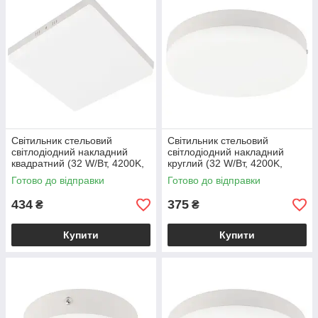
Світильник стельовий
Світильник стельовий
світлодіодний накладний
світлодіодний накладний
квадратний (32 W/Вт, 4200K,
круглий (32 W/Вт, 4200K,
3040 lm, IP20, білий) CARLA-
3040 lm, IP20, білий) CARLA-
Готово до відправки
Готово до відправки
32/SQ
32
434
375
₴
₴
Купити
Купити