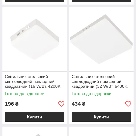
Світильник стельовий
Світильник стельовий
світлодіодний накладний
світлодіодний накладний
квадратний (16 W/Вт, 4200K,
квадратний (32 W/Вт, 6400K,
1520 lm, метал, білий)
3040 lm, IP20, білий) CARLA-
Готово до відправки
Готово до відправки
CARLA-16/SQ
32/SQ
196
434
₴
₴
Купити
Купити