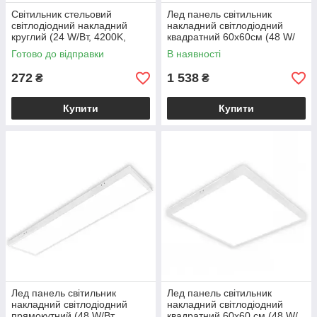
Світильник стельовий
Лед панель світильник
світлодіодний накладний
накладний світлодіодний
круглий (24 W/Вт, 4200K,
квадратний 60х60см (48 W/
2280 lm, IP20, білий) CARLA-
Вт, 6400K, 3800 lm, метал,
Готово до відправки
В наявності
24
чорний) PULSAR-48
272
1 538
₴
₴
Купити
Купити
Лед панель світильник
Лед панель світильник
накладний світлодіодний
накладний світлодіодний
прямокутний (48 W/Вт,
квадратний 60х60 см (48 W/