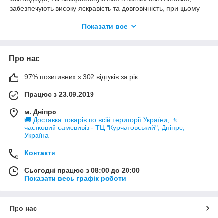
забезпечують високу яскравість та довговічність, при цьому
споживаючи мінімальну кількість енергії, що дозволяє суттєво
Показати все
знизити витрати на електроенергію.
Ми пропонуємо широкий вибір світильників накладних
світлодіодних різних розмірів і форм, що дозволяє підібрати
Про нас
найбільш підходяще рішення для вашого приміщення. Наші
накладні світильники легко монтуються на стелю або стіну і
підключаються до електричної мережі, що істотно спрощує
97% позитивних з 302 відгуків за рік
процес установки.
Працює з 23.09.2019
Наші світильники світлодіодні накладні – це оптимальне
поєднання стильного дизайну, високої функціональності та
м. Дніпро
енергоефективності. Ми гарантуємо високу якість нашої
🚚 Доставка товарів по всій території України, 🚶
продукції, а також швидку та надійну доставку. Купуйте
частковий самовивіз - ТЦ "Курчатовський", Дніпро,
Україна
світильники накладні світлодіодні у нас і забезпечте ваше
приміщення ідеальним освітленням!
Контакти
Сьогодні працює з 08:00 до 20:00
Показати весь графік роботи
Про нас