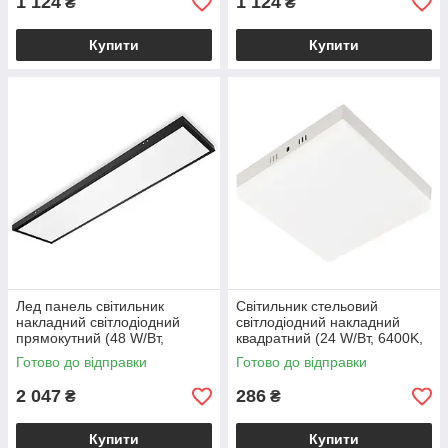
1 124
1 124
₴
₴
Купити
Купити
Лед панель світильник
Світильник стельовий
накладний світлодіодний
світлодіодний накладний
прямокутний (48 W/Вт,
квадратний (24 W/Вт, 6400K,
6400K, 4400lm, метал,
2280 lm, IP20, білий) CARLA-
Готово до відправки
Готово до відправки
чорний) PROTEUS-48
24/SQ
2 047
286
₴
₴
Купити
Купити