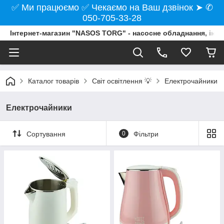
✅ Ми працюємо ✅ Чекаємо на Ваш дзвінок ➤ ✆
050-705-33-28
Інтернет-магазин "NASOS TORG" - насосне обладнання, інст
Каталог товарів
Світ освітлення 💡
Електрочайники
Електрочайники
Сортування
0
Фільтри