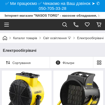
✅ Ми працюємо ✅ Чекаємо на Ваш дзвінок ➤ ✆
050-705-33-28
Інтернет-магазин "NASOS TORG" - насосне обладнання, інст
Каталог товарів
Світ освітлення 💡
Електрообігрівачі
Електрообігрівачі
Сортування
0
Фільтри