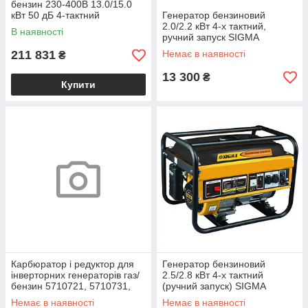
бензин 230-400В 13.0/15.0
кВт 50 дБ 4-тактний
Генератор бензиновий
електрозапуск TM SIGMA
2.0/2.2 кВт 4-х тактний,
В наявності
ручний запуск SIGMA
(5710201)
211 831
Немає в наявності
₴
13 300
₴
Купити
Карбюратор і редуктор для
Генератор бензиновий
інверторних генераторів газ/
2.5/2.8 кВт 4-х тактний
бензин 5710721, 5710731,
(ручний запуск) SIGMA
5710741 (в зборі) SIGMA
(5710221)
Немає в наявності
Немає в наявності