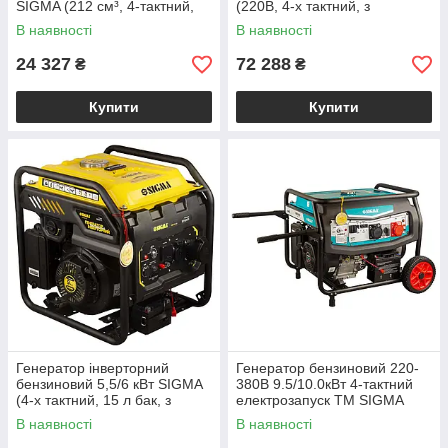
SIGMA (212 см³, 4-тактний,
(220В, 4-х тактний, з
ручний запуск)
виведенням під АВР, бак 25
В наявності
В наявності
електрогенератор
л)
24 327
72 288
₴
₴
Купити
Купити
Генератор інверторний
Генератор бензиновий 220-
бензиновий 5,5/6 кВт SIGMA
380В 9.5/10.0кВт 4-тактний
(4-х тактний, 15 л бак, з
електрозапуск ТМ SIGMA
виведенням під АВР)
В наявності
В наявності
електрогенератор