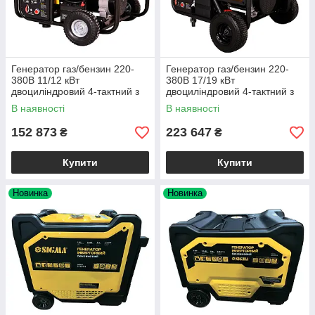
Генератор газ/бензин 220-
Генератор газ/бензин 220-
380В 11/12 кВт
380В 17/19 кВт
двоциліндровий 4-тактний з
двоциліндровий 4-тактний з
виведенням під АВР ТМ
виведенням під АВР ТМ
В наявності
В наявності
SIGMA
SIGMA
152 873
223 647
₴
₴
Купити
Купити
Новинка
Новинка