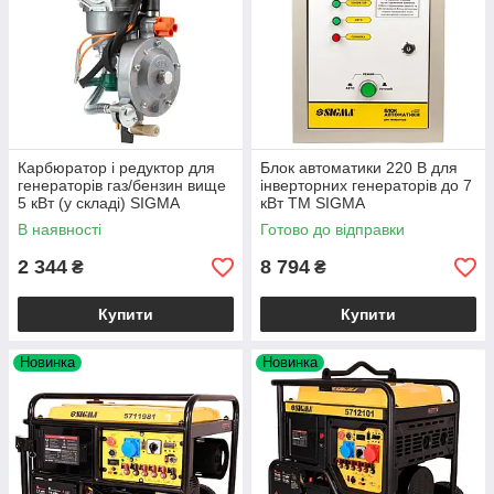
Карбюратор і редуктор для
Блок автоматики 220 В для
генераторів газ/бензин вище
інверторних генераторів до 7
5 кВт (у складі) SIGMA
кВт ТМ SIGMA
(5714221)
В наявності
Готово до відправки
2 344
8 794
₴
₴
Купити
Купити
Новинка
Новинка