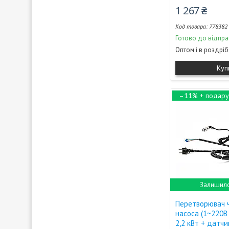
1 267 ₴
778382
Готово до відпра
Оптом і в роздріб
Куп
–11%
Залишило
Перетворювач 
насоса (1~220В
2,2 кВт + датчи