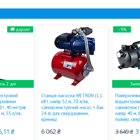
🚚 даром!
–9%
сь 2 дні
Зали
ентровий
Станція насосна WETRON (1,1
Поверхневи
дловини
кВт, напір 52 м, 70 л/хв,
відцентров
т, 40 метрів
самовсмоктуючий насос + бак
самовсмокт
 м, 55 л/хв,
24 л) для свердловини,
напір 40 м, 
криниці
поливу, св
5,11 ₴
6 062 ₴
3
3 649 ₴