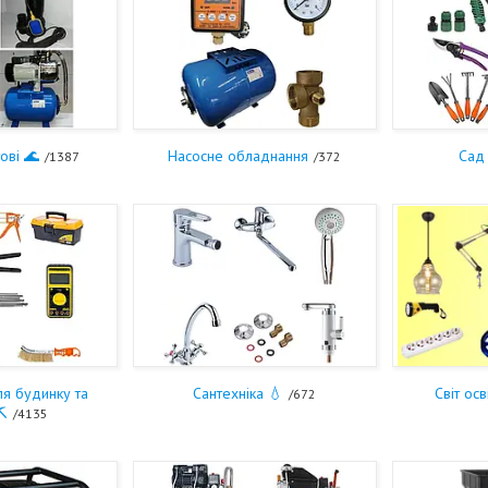
ові 🌊
Насосне обладнання
Сад 
1387
372
ля будинку та
Сантехніка 💧
Світ осв
672
⛏️
4135