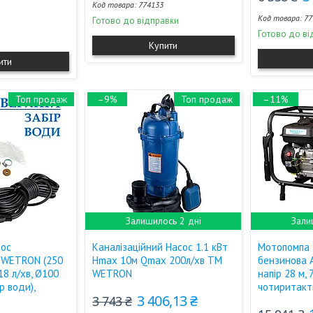
774133
77
Готово до відправки
Готово до ві
Купити
ити
Топ продаж
–9%
Топ продаж
–11%
Залишилось 2 дні
Зали
сос
Каналізаційний Насос 1.1 кВт
Мотопомпа 
 WETRON (250
Hmax 10м Qmax 200л/хв TM
бензинова A
18 л/хв, Ø100
WETRON
напір 28 м, 
р води),
чотиритакт
3 406,13 ₴
3 743 ₴