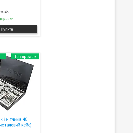
04265
дправки
Купити
к
Топ продаж
к і мітчиків 40
металевий кейс)