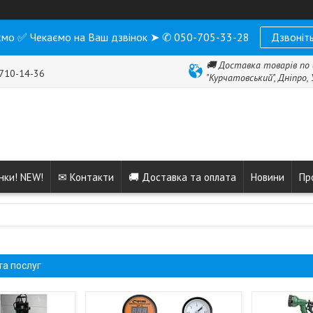
мо ✅ Чекаємо на Ваш дзвінок ➤ ✆ 050-705-33-28
Дзвоніть
🚚 Доставка товарів по 
 710-14-36
"Курчатовський", Дніпро,
нки! NEW!
✉ Контакти
🚚 Доставка та оплата
Новини
Пр
та послуг