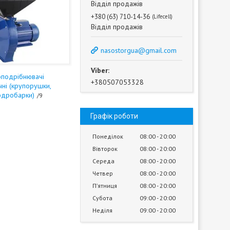
Відділ продажів
+380 (63) 710-14-36
Lifecell
Відділ продажів
nasostorgua@gmail.com
подрібнювачі
+380507053328
чні (крупорушки,
одробарки)
9
Графік роботи
Понеділок
08:00
20:00
Вівторок
08:00
20:00
Середа
08:00
20:00
Четвер
08:00
20:00
Пʼятниця
08:00
20:00
Субота
09:00
20:00
Неділя
09:00
20:00