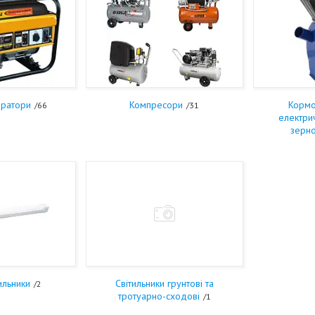
ератори
Компресори
Кормо
66
31
електри
зерн
тильники
Світильники грунтові та
2
тротуарно-сходові
1