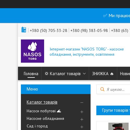
✅ Ми працює
+380 (50) 705-33-28
+380 (98) 383-05-98
+380 (63)
Інтернет-магазин "NASOS TORG" - насосне
обладнання, інструменти, освітлення
Головна
💢 Каталог товарів
ЗНИЖКА 🔥
Нови
Каталог товарів
Групи товарів 
Насоси побутові 🌊
Насосне обладнання
Сад і город