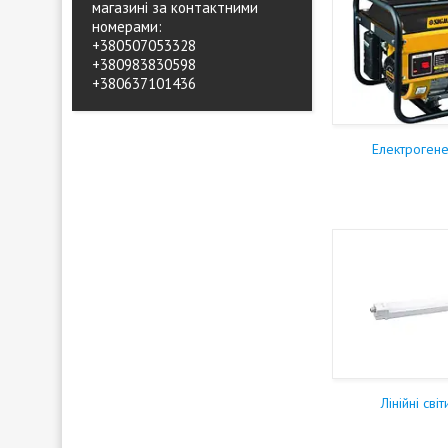
магазині за контактними
номерами:
+380507053328
+380983830598
+380637101436
Електроген
Лінійні сві