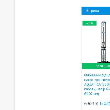
Вітрина
–9%
Залишило
Глибинний відц
насос для свер
AQUATICA (550 В
кабель, напір 63
Ø102 мм)
6 02
6 621 ₴