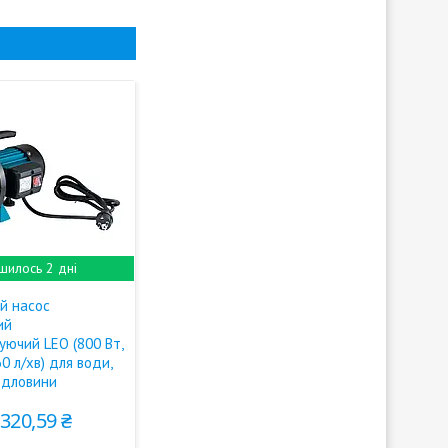
шилось 2 дні
й насос
ий
уючий LEO (800 Вт,
60 л/хв) для води,
ердловини
 320,59 ₴