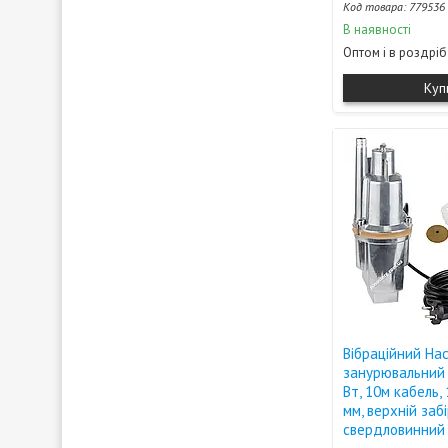
779536
В наявності
Оптом і в роздріб
Куп
Вібраційний На
занурювальний
Вт, 10м кабель, 
мм, верхній забі
свердловинний