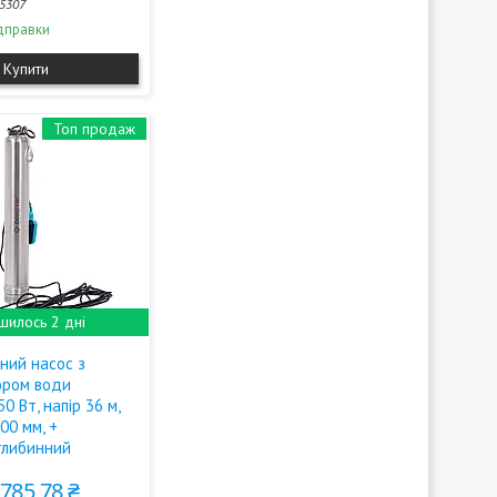
5307
дправки
Купити
Топ продаж
шилось 2 дні
ний насос з
ором води
0 Вт, напір 36 м,
00 мм, +
глибинний
 785,78 ₴