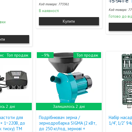
15 941 ₴
773361
77
В наявності
Готово до ві
Купити
вки
ити
Топ продаж
–9%
Топ продаж
сь 2 дні
Залишилось 2 дні
частоти для
Подрібнювач зерна /
Набір насад
 × 1~220В, до
зернодробарка SIGMA (2 кВт,
1/4", 1/2" 
к тиску) ТМ
до 250 кг/год, зернові +