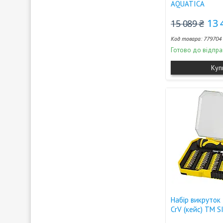
AQUATICA
13 
15 089 ₴
779704
Готово до відпра
Куп
Набір викруток
CrV (кейс) TM 