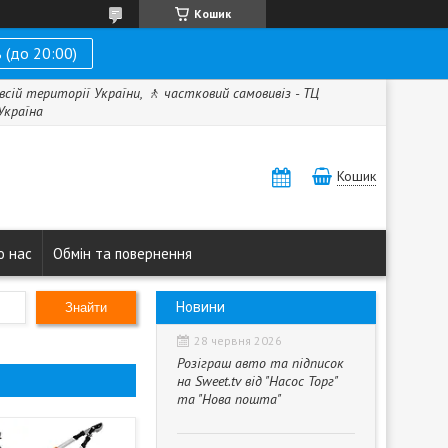
Кошик
 (до 20:00)
всій території України, 🚶 частковий самовивіз - ТЦ
 Україна
Кошик
о нас
Обмін та повернення
Новини
Знайти
28 червня 2026
Розіграш авто та підписок
на Sweet.tv від "Насос Торг"
та "Нова пошта"