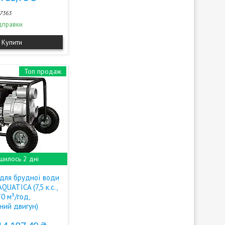
7363
дправки
Купити
Топ продаж
шилось 2 дні
для брудної води
QUATICA (7,5 к.с.,
70 м³/год,
ний двигун)