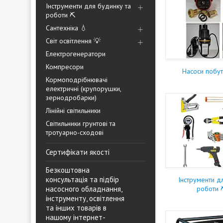
Інструменти для будинку та
роботи ⛏️
Сантехніка 💧
Світ освітлення 💡
Електрогенератори
Компресори
Насоси побут
Кормоподрібнювачі
електричні (крупорушки,
зернодробарки)
Лінійні світильники
Світильники грунтові та
тротуарно-сходові
Сертифікати якості
Безкоштовна
консультація та підбір
Інструменти д
насосного обладнання,
роботи 
інструменту, освітлення
та інших товарів в
нашому інтернет-