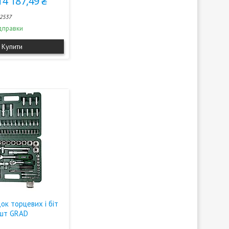
14 187,49 ₴
2537
дправки
Купити
ок торцевих і біт
94шт GRAD