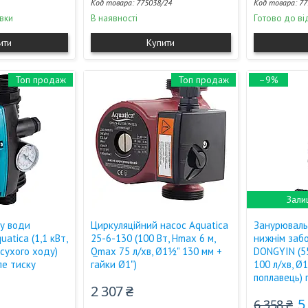
775038/24
77
вки
В наявності
Готово до ві
ити
Купити
Топ продаж
Топ продаж
–9%
Зали
у води
Циркуляційний насос Aquatica
Занурюваль
atica (1,1 кВт,
25-6-130 (100 Вт, Hmax 6 м,
нижнім заб
 сухого ходу)
Qmax 75 л/хв, Ø1½" 130 мм +
DONGYIN (55
ле тиску
гайки Ø1")
100 л/хв, Ø1
поплавець) 
2 307 ₴
5
6 358 ₴