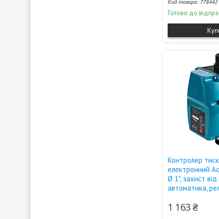
778442
Готово до відпра
Куп
Контролер тиск
електронний Aqu
Ø 1", захист від
автоматика, ре
1 163 ₴