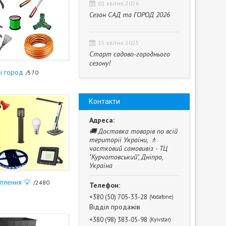
01 квітня 2026
Сезон САД та ГОРОД 2026
15 квітня 2025
Старт садово-городнього
сезону!
і город
570
Контакти
🚚 Доставка товарів по всій
території України, 🚶
частковий самовивіз - ТЦ
"Курчатовський", Дніпро,
Україна
ітлення 💡
2480
+380 (50) 705-33-28
Vodafone
Відділ продажів
+380 (98) 383-05-98
Kyivstar