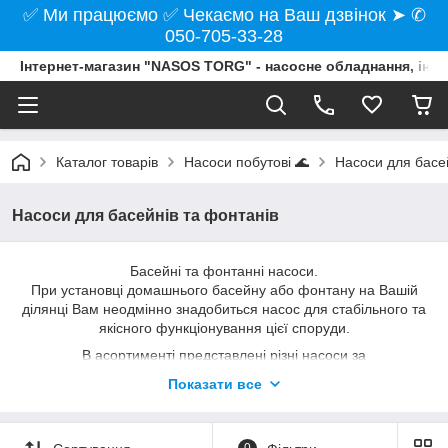
✅ Ми працюємо ✅ Чекаємо на Ваш дзвінок ➤ ✆
050-705-33-28
Інтернет-магазин "NASOS TORG" - насосне обладнання, інст
Каталог товарів
Насоси побутові 🌊
Насоси для басе
Насоси для басейнів та фонтанів
Басейні та фонтанні насоси.
При установці домашнього басейну або фонтану на Вашій
ділянці Вам неодмінно знадобиться насос для стабільного та
якісного функціонування цієї споруди.
В асортименті представлені різні насоси за
характеристиками: потужності, модифікації, розмірів,
Показати все
способів застосування, ціні.
0