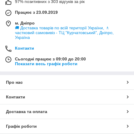
97% позитивних з 303 відгуків за рік
У нашому інтернет-магазині Ви знайдете підходящу модель
пристрою, що враховує всі параметри Вашого басейну або
Працює з 23.09.2019
водоймища: тип, обсяг конструкції, необхідну продуктивність
тощо.
м. Дніпро
🚚 Доставка товарів по всій території України, 🚶
частковий самовивіз - ТЦ "Курчатовський", Дніпро,
Україна
Контакти
Сьогодні працює з 09:00 до 20:00
Показати весь графік роботи
Про нас
Контакти
Доставка та оплата
Графік роботи