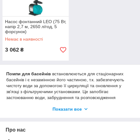
Насос фонтанний LEO (75 Вт,
напір 2,7 м, 2650 л/год, 5
форсунок)
Немає в наявності
3 062
₴
Помпи для басейнів
встановлюються для стаціонарних
басейнів і є незамінною його частиною, т.к. забезпечують
чистоту води за допомогою її циркуляції та оновлення у
зв'язці з фільтруючими установками. Це запобігає
застоюванню води, забруднення та розповсюдження
мікроорганізмів.
Показати все
Фонтанні насоси
, що пропонуються в нашому магазині,
призначені для створення невеликих фонтанів усередині
штучних водойм, міні-водойм, басейнів відкритого або
Про нас
закритого типу і т.д. Це створює гарний вид ландшафту та
дарує приємні емоції.