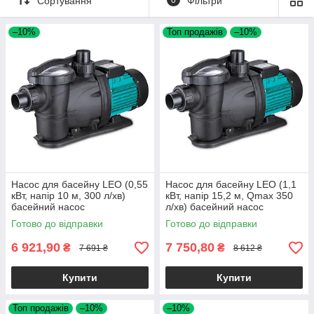
Сортування
Фільтри
–10%
Топ продажів
–10%
Насос для басейну LEO (0,55
Насос для басейну LEO (1,1
кВт, напір 10 м, 300 л/хв)
кВт, напір 15,2 м, Qmax 350
басейний насос
л/хв) басейний насос
Готово до відправки
Готово до відправки
6 921,90
7 750,80
₴
₴
7 691 ₴
8 612 ₴
Купити
Купити
Топ продажів
–10%
–10%