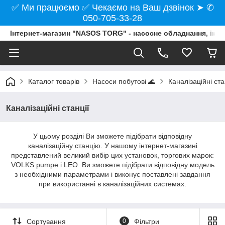
✅ Ми працюємо ✅ Чекаємо на Ваш дзвінок ➤ ✆
050-705-33-28
Інтернет-магазин "NASOS TORG" - насосне обладнання, інст
Каталог товарів
Насоси побутові 🌊
Каналізаційні ста
Каналізаційні станції
У цьому розділі Ви зможете підібрати відповідну
каналізаційну станцію. У нашому інтернет-магазині
представлений великий вибір цих установок, торгових марок:
VOLKS pumpe і LEO. Ви зможете підібрати відповідну модель
з необхідними параметрами і виконує поставлені завдання
при використанні в каналізаційних системах.
Сортування
0
Фільтри