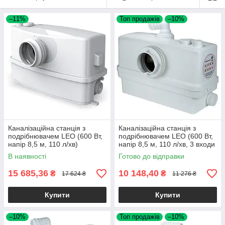
–11%
Топ продажів
–10%
Каналізаційна станція з
Каналізаційна станція з
подрібнювачем LEO (600 Вт,
подрібнювачем LEO (600 Вт,
напір 8,5 м, 110 л/хв)
напір 8,5 м, 110 л/хв, 3 входи
"сололіфт" з ножем для
+ фронтальний вхід 90 мм)
В наявності
Готово до відправки
туалету, душу та кухні
"сололіфт" з ножем
15 685,36
10 148,40
₴
₴
17 624 ₴
11 276 ₴
Купити
Купити
–10%
Топ продажів
–10%