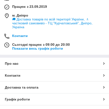
Сауні;
Працює з 23.09.2019
Готелі;
м. Дніпро
Робочий туалет
🚚 Доставка товарів по всій території України, 🚶
частковий самовивіз - ТЦ "Курчатовський", Дніпро,
Інших об'єктах де немає централізованої каналізації;
Україна
Основне завдання цих агрегатів: перекачування фекальних
Контакти
вод на відстань, з можливістю підйому та опускання рідини.
Однією з переваг вважається – автоматичний режим роботи
Сьогодні працює з 09:00 до 20:00
станції при наповненні приймальної ємності.
Показати весь графік роботи
Каналізаційні станції мають можливість подрібнювати великі
частини відходів, використовуючи насос з подрібнювачем.
Але пам'ятаймо, що виключено потрапляння сторонніх
Про нас
предметів, т.к. це може вивести установку з ладу.
Що можна перекачувати каналізаційною
Контакти
станцією?
Стічні води із душових кабінок;
Доставка та оплата
Вода із раковин;
Графік роботи
Вода з умивальників;
Вода із ванних кімнат;