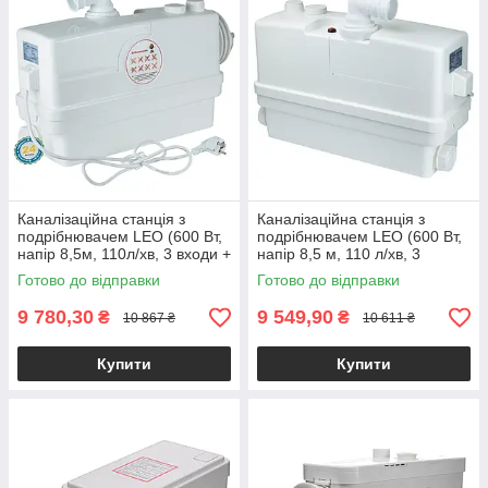
Каналізаційна станція з
Каналізаційна станція з
подрібнювачем LEO (600 Вт,
подрібнювачем LEO (600 Вт,
напір 8,5м, 110л/хв, 3 входи +
напір 8,5 м, 110 л/хв, 3
бічний вхід 90мм) "сололіфт"
входи) "сололіфт" з ножем
Готово до відправки
Готово до відправки
з ножем для туалету
для туалету, душу та кухні
9 780,30
9 549,90
₴
₴
10 867 ₴
10 611 ₴
Купити
Купити