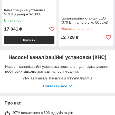
Каналізаційна установка
VOLKS pumpe WC800
Каналізаційна станція LEO
В наявності
(370 Вт, напір 6,5 м, 80 л/хв)
17 041
Немає в наявності
₴
12 728
₴
Купити
Насосні каналізаційні установки (КНС)
Насосні каналізаційні установки призначені для відкачування
побутових відходів життєдіяльності людини.
Де можна використовувати
каналізаційну установку?:
Показати все
Приватний будинок;
Заміській дачі;
Про нас
Котеджі:
97% позитивних з 303 відгуків за рік
Бані;