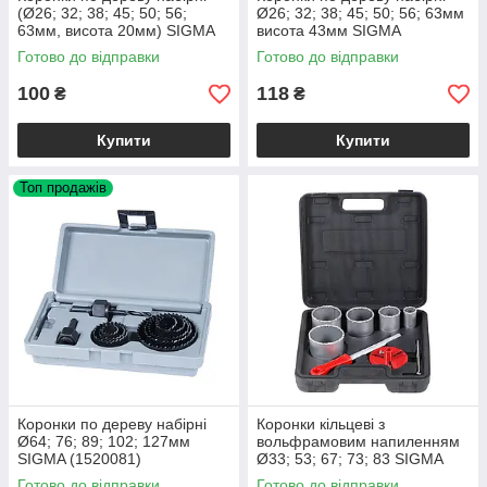
(Ø26; 32; 38; 45; 50; 56;
Ø26; 32; 38; 45; 50; 56; 63мм
63мм, висота 20мм) SIGMA
висота 43мм SIGMA
(1520021)
Готово до відправки
Готово до відправки
100
118
₴
₴
Купити
Купити
Топ продажів
Коронки по дереву набірні
Коронки кільцеві з
Ø64; 76; 89; 102; 127мм
вольфрамовим напиленням
SIGMA (1520081)
Ø33; 53; 67; 73; 83 SIGMA
Готово до відправки
Готово до відправки