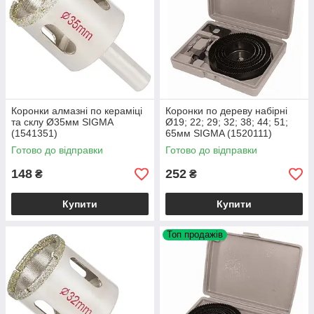
Коронки алмазні по кераміці
Коронки по дереву набірні
та склу Ø35мм SIGMA
Ø19; 22; 29; 32; 38; 44; 51;
(1541351)
65мм SIGMA (1520111)
Готово до відправки
Готово до відправки
148
252
₴
₴
Купити
Купити
Топ продажів