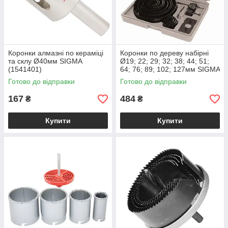
Коронки алмазні по кераміці
Коронки по дереву набірні
та склу Ø40мм SIGMA
Ø19; 22; 29; 32; 38; 44; 51;
(1541401)
64; 76; 89; 102; 127мм SIGMA
(1520161)
Готово до відправки
Готово до відправки
167
484
₴
₴
Купити
Купити