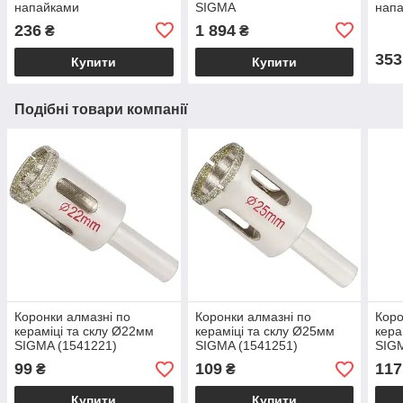
напайками
SIGMA
нап
Ø185×22.2(20;16)×60Т,
Ø230
236
1 894
₴
₴
8000об/хв GRAD
600
(1957775)
(195
353
Купити
Купити
Подібні товари компанії
Коронки алмазні по
Коронки алмазні по
Коро
кераміці та склу Ø22мм
кераміці та склу Ø25мм
кера
SIGMA (1541221)
SIGMA (1541251)
SIGM
99
109
117
₴
₴
Купити
Купити