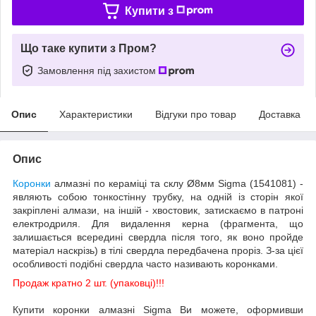
Купити з
Що таке купити з Пром?
Замовлення під захистом
Опис
Характеристики
Відгуки про товар
Доставка
Опис
Коронки
алмазні по кераміці та склу Ø8мм Sigma (1541081) -
являють собою тонкостінну трубку, на одній із сторін якої
закріплені алмази, на іншій - хвостовик, затискаємо в патроні
електродриля. Для видалення керна (фрагмента, що
залишається всередині свердла після того, як воно пройде
матеріал наскрізь) в тілі свердла передбачена проріз. З-за цієї
особливості подібні свердла часто називають коронками.
Продаж кратно 2 шт. (упаковці)!!!
Купити коронки алмазні Sigma Ви можете, оформивши