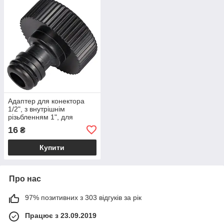
Адаптер для конектора
1/2", з внутрішнім
різьбленням 1", для
під'єднання шланга до
16
₴
труби або крана ТМ GRAD
Купити
Про нас
97% позитивних з 303 відгуків за рік
Працює з 23.09.2019