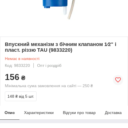
Впускний механізм з бічним клапаном 1⁄2" і
пласт. різзю TAU (9833220)
Немає в наявності
Код: 9833220
Опт і роздріб
156
₴
Мінімальна сума замовлення на сайті — 250 ₴
148 ₴
від 5 шт.
Опис
Характеристики
Відгуки про товар
Доставка