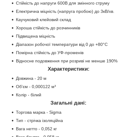
Стійкість до напруги 600В для змінного струму
Електрична міцність (напруга пробою) до 3кВ/хв.
Каучуковий клейовий склад
Хороша стійкість до розчинників
Підвищена міцність
Діапазон робочої температури від 0 до +80°С
Помірна стійкість до УФ-променів
Відносне подовження при розриві не менше 190%
Характеристики:
Довжина - 20 м
Об'єм - 0,000122 м³
Колір - білий
Загальні дані:
Торгова марка - Sigma
Тип - стрічка ізоляційна
Вага нетто - 0,052 кг
Вага брутто - 0,058 кг