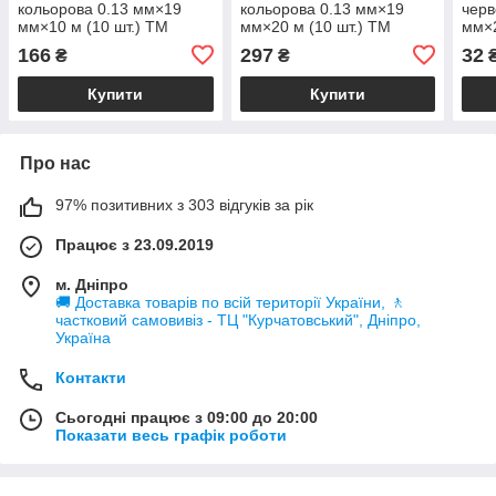
кольорова 0.13 мм×19
кольорова 0.13 мм×19
черв
мм×10 м (10 шт.) ТМ
мм×20 м (10 шт.) ТМ
мм×
SIGMA
SIGMA
166
297
32
₴
₴
Купити
Купити
Про нас
97% позитивних з 303 відгуків за рік
Працює з 23.09.2019
м. Дніпро
🚚 Доставка товарів по всій території України, 🚶
частковий самовивіз - ТЦ "Курчатовський", Дніпро,
Україна
Контакти
Сьогодні працює з 09:00 до 20:00
Показати весь графік роботи