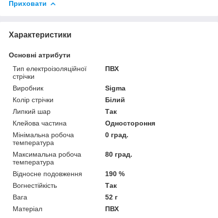
Приховати
Характеристики
Основні атрибути
Тип електроізоляційної
ПВХ
стрічки
Виробник
Sigma
Колір стрічки
Білий
Липкий шар
Так
Клейова частина
Одностороння
Мінімальна робоча
0 град.
температура
Максимальна робоча
80 град.
температура
Відносне подовження
190 %
Вогнестійкість
Так
Вага
52 г
Матеріал
ПВХ