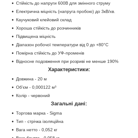
Стійкість до напруги 600В для змінного струму
Електрична міцність (напруга пробою) до 3кВ/хв.
Каучуковий клейовий склад
Хороша стійкість до розчинників
Підвищена міцність
Діапазон робочої температури від 0 до +80°С
Помірна стійкість до УФ-променів
Відносне подовження при розриві не менше 190%
Характеристики:
Довжина - 20 м
Об'єм - 0,000122 м³
Колір - червоний
Загальні дані:
Торгова марка - Sigma
Тип - стрічка ізоляційна
Вага нетто - 0,052 кг
Вага брутто - 0,058 кг