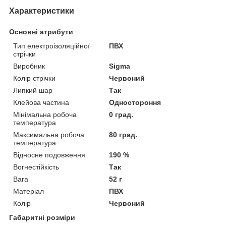
Характеристики
Основні атрибути
Тип електроізоляційної
ПВХ
стрічки
Виробник
Sigma
Колір стрічки
Червоний
Липкий шар
Так
Клейова частина
Одностороння
Мінімальна робоча
0 град.
температура
Максимальна робоча
80 град.
температура
Відносне подовження
190 %
Вогнестійкість
Так
Вага
52 г
Матеріал
ПВХ
Колір
Червоний
Габаритні розміри