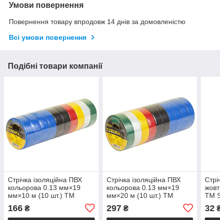
Умови повернення
Повернення товару впродовж 14 днів за домовленістю
Всі умови повернення
Подібні товари компанії
Стрічка ізоляційна ПВХ
Стрічка ізоляційна ПВХ
Стрі
кольорова 0.13 мм×19
кольорова 0.13 мм×19
жовт
мм×10 м (10 шт.) ТМ
мм×20 м (10 шт.) ТМ
ТМ 
SIGMA
SIGMA
166
297
32
₴
₴