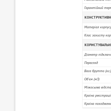
Гарантійний тер
КОНСТРУКТИВН
Матеріал корпус
Клас захисту кор
КОРИСТУВАЛЬН
Діаметр підключ
Перегляд
Вага брутто (кг.
Об'єм (м3)
Міжосьова відста
Країна реєстраці
Країна походжен