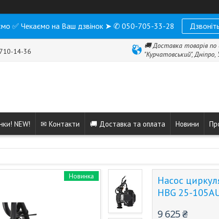
мо ✅ Чекаємо на Ваш дзвінок ➤ ✆ 050-705-33-28
Дзвоніть
🚚 Доставка товарів по 
 710-14-36
"Курчатовський", Дніпро,
нки! NEW!
✉ Контакти
🚚 Доставка та оплата
Новини
Пр
Новинка
Насос циркул
HBG 25-105A
9 625 ₴