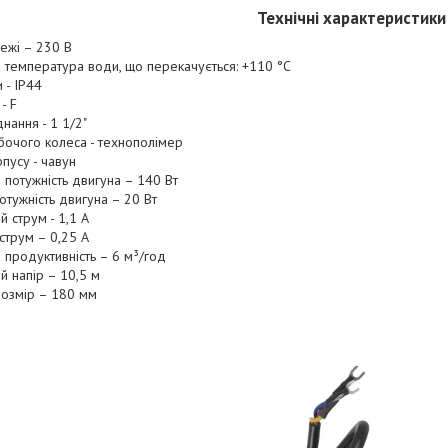
Технічні характеристики
ежі – 230 В
 температура води, що перекачується: +110 °С
 - IP44
 - F
днання - 1 1/2"
бочого колеса - технополімер
пусу - чавун
 потужність двигуна – 140 Вт
отужність двигуна – 20 Вт
 струм - 1,1 А
струм – 0,25 А
 продуктивність – 6 м³/год
й напір – 10,5 м
озмір – 180 мм