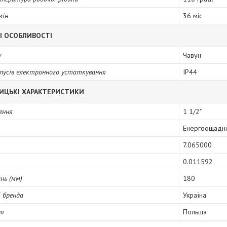
мін
36 міс
І ОСОБЛИВОСТІ
у
Чавун
пусів електронного устаткування
IP44
ИЦЬКІ ХАРАКТЕРИСТИКИ
ення
1 1/2"
Енергоощадні
)
7.065000
0.011592
нь (мм)
180
ї бренда
Україна
ня
Польща