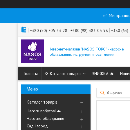
✅ Ми працює
+380 (50) 705-33-28
+380 (98) 383-05-98
+380 (63)
Інтернет-магазин "NASOS TORG" - насосне
обладнання, інструменти, освітлення
Головна
💢 Каталог товарів
ЗНИЖКА 🔥
Нови
Каталог товарів
Насоси побутові 🌊
Насосне обладнання
Сад і город