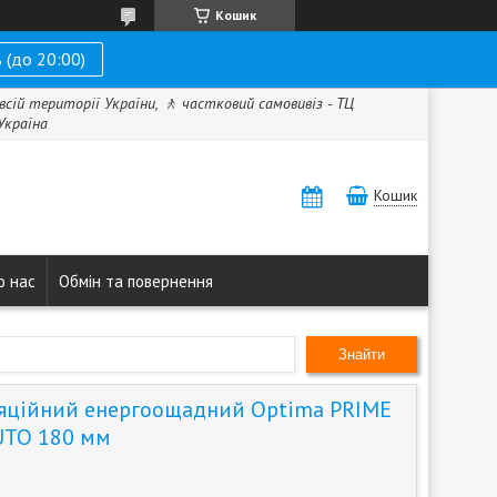
Кошик
 (до 20:00)
всій території України, 🚶 частковий самовивіз - ТЦ
 Україна
Кошик
о нас
Обмін та повернення
Знайти
яційний енергоощадний Optima PRIME
UTO 180 мм