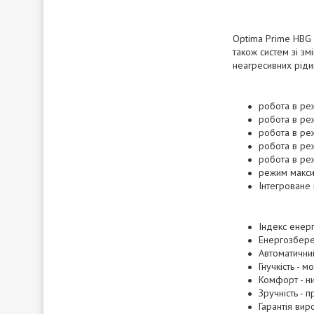
Optima Prime HBG 
також систем зі з
неагресивних ріди
робота в реж
робота в реж
робота в реж
робота в реж
робота в ре
режим макси
Інтегроване
Індекс енерг
Енергозбере
Автоматичний
Гнучкість - 
Комфорт - ни
Зручність - 
Гарантія вир