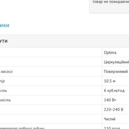
товар не покидаючи 
тики
БУТИ
Optima
Циркуляційни
 насоса
Поверхневий
пір
10.5 м
ість
6 куб.м/год
жність
140 Вт
220~240 В
Чистий
пература робочої рідини
110 град.