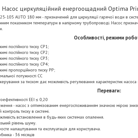
Насос циркуляційний енергоощадний Optima Pr
25-105 AUTO 180 мм - призначений для циркуляції гарячої води в систе
мінним показником температури в напірному трубопроводі. Насос признач
н.
Особливості, режими робо
имі постійного тиску CP1;
имі постійного тиску CP2;
имі постійного тиску CP3;
имі постійного тиску CP4;
жимі пропорційного тиску PP;
мальної потужності CC
 керування за тиском дає можливість регулювання характеристик насоса
Переваги:
оефективності EEI ≤ 0,20
ження - насос з оптимізованим енергоспоживанням значною мірою знизи
 контроль тиску в системі.
можливість встановлення в будь-яких системах опалення.
зький рівень шуму.
просте налаштування та експлуатація для користувача.
обника - 36 місяців