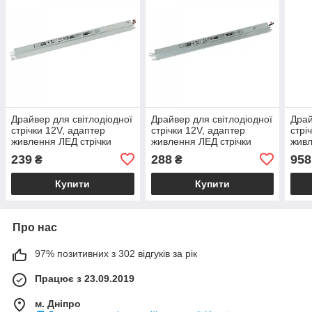
Драйвер для світлодіодної
Драйвер для світлодіодної
Драй
стрічки 12V, адаптер
стрічки 12V, адаптер
стрі
живлення ЛЕД стрічки
живлення ЛЕД стрічки
живл
слім, тонкий (до 36W) LED
слім, тонкий (до 48W) LED
360
239
288
958
₴
₴
VIPA-36
VIPA-48
Купити
Купити
Про нас
97% позитивних з 302 відгуків за рік
Працює з 23.09.2019
м. Дніпро