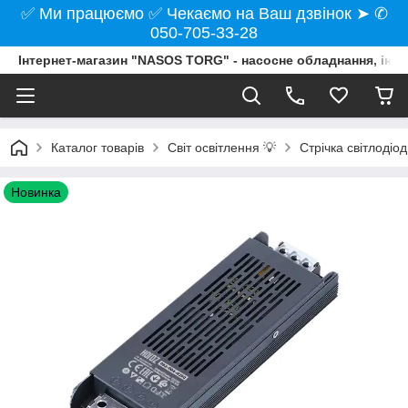
✅ Ми працюємо ✅ Чекаємо на Ваш дзвінок ➤ ✆
050-705-33-28
Інтернет-магазин "NASOS TORG" - насосне обладнання, інст
Каталог товарів
Світ освітлення 💡
Стрічка світлодіо
Новинка