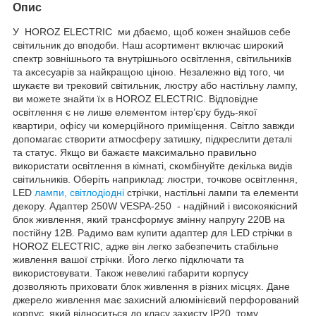
Опис
У HOROZ ELECTRIC ми дбаємо, щоб кожен знайшов себе
світильник до вподоби. Наш асортимент включає широкий
спектр зовнішнього та внутрішнього освітлення, світильників
та аксесуарів за найкращою ціною. Незалежно від того, чи
шукаєте ви трековий світильник, люстру або настільну лампу,
ви можете знайти їх в HOROZ ELECTRIC. Відповідне
освітлення є не лише елементом інтер’єру будь-якої
квартири, офісу чи комерційного приміщення. Світло завжди
допомагає створити атмосферу затишку, підкреслити деталі
та статус. Якщо ви бажаєте максимально правильно
використати освітлення в кімнаті, скомбінуйте декілька видів
світильників. Оберіть наприклад: люстри, точкове освітлення,
LED
лампи, світлодіодні
стрічки, настільні лампи та елементи
декору. Адаптер 250W VESPA-250 - надійний і високоякісний
блок живлення, який трансформує змінну напругу 220В на
постійну 12В. Радимо вам купити адаптер для LED стрічки в
HOROZ ELECTRIC, адже він легко забезпечить стабільне
живлення вашої стрічки. Його легко підключати та
використовувати. Також невеликі габарити корпусу
дозволяють приховати блок живлення в різних місцях. Дане
джерело живлення має захисний алюмінієвий перфорований
корпус, який відноситься до класу захисту IP20, тому