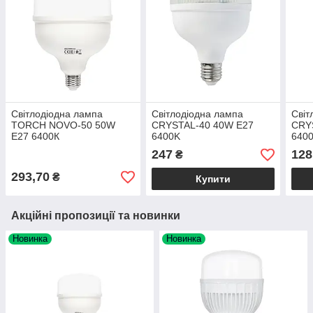
Світлодіодна лампа
Світлодіодна лампа
Світ
TORCH NOVO-50 50W
CRYSTAL-40 40W E27
CRY
E27 6400К
6400K
640
247
128
₴
293,70
₴
Купити
Акційні пропозиції та новинки
Новинка
Новинка