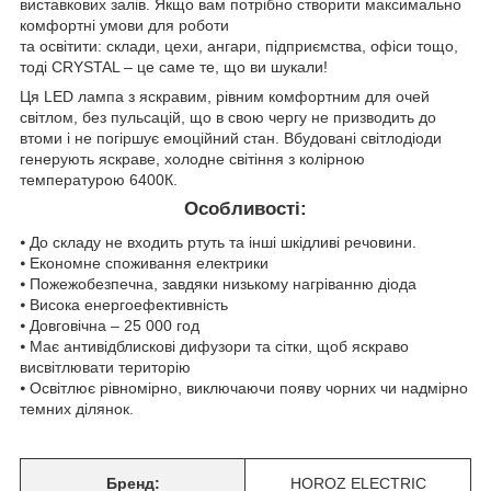
виставкових залів. Якщо вам потрібно створити максимально
комфортні умови для роботи
та освітити: склади, цехи, ангари, підприємства, офіси тощо,
тоді CRYSTAL – це саме те, що ви шукали!
Ця LED лампа з яскравим, рівним комфортним для очей
світлом, без пульсацій, що в свою чергу не призводить до
втоми і не погіршує емоційний стан. Вбудовані світлодіоди
генерують яскраве, холодне світіння з колірною
температурою 6400К.
Особливості:
⦁ До складу не входить ртуть та інші шкідливі речовини.
⦁ Економне споживання електрики
⦁ Пожежобезпечна, завдяки низькому нагріванню діода
⦁ Висока енергоефективність
⦁ Довговічна – 25 000 год
⦁ Має антивідблискові дифузори та сітки, щоб яскраво
висвітлювати територію
⦁ Освітлює рівномірно, виключаючи появу чорних чи надмірно
темних ділянок.
Бренд:
HOROZ ELECTRIC