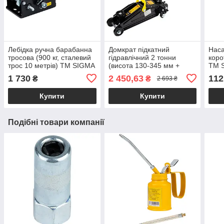
Лебідка ручна барабанна
Домкрат підкатний
Наса
тросова (900 кг, сталевий
гідравлічний 2 тонни
коро
трос 10 метрів) ТМ SIGMA
(висота 130-345 мм +
ТМ 
кейс) ТМ SIGMA
1 730
2 450,63
112
₴
₴
2 693 ₴
Купити
Купити
Подібні товари компанії