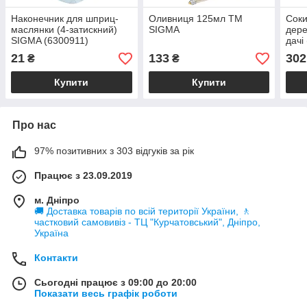
Наконечник для шприц-
Оливниця 125мл ТМ
Соки
маслянки (4-затискний)
SIGMA
дере
SIGMA (6300911)
дачі 
фібе
21
133
302
₴
₴
210 
SIG
Купити
Купити
Про нас
97% позитивних з 303 відгуків за рік
Працює з 23.09.2019
м. Дніпро
🚚 Доставка товарів по всій території України, 🚶
частковий самовивіз - ТЦ "Курчатовський", Дніпро,
Україна
Контакти
Сьогодні працює з 09:00 до 20:00
Показати весь графік роботи