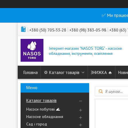
✅ Ми працює
+380 (50) 705-33-28
+380 (98) 383-05-98
+380 (63)
Інтернет-магазин "NASOS TORG" - насосне
обладнання, інструменти, освітлення
Головна
💢 Каталог товарів
ЗНИЖКА 🔥
Нови
Каталог товарів
Насоси побутові 🌊
Насосне обладнання
Сад і город