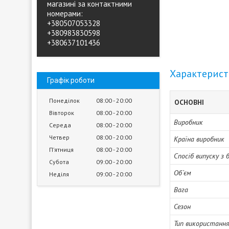
магазині за контактними
номерами:
+380507053328
+380983830598
+380637101436
Характерис
Графік роботи
Понеділок
08:00
20:00
ОСНОВНІ
Вівторок
08:00
20:00
Виробник
Середа
08:00
20:00
Четвер
08:00
20:00
Країна виробник
Пʼятниця
08:00
20:00
Спосіб випуску з 
Субота
09:00
20:00
Об`єм
Неділя
09:00
20:00
Вага
Сезон
Тип використанн