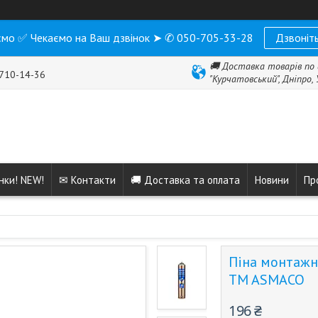
мо ✅ Чекаємо на Ваш дзвінок ➤ ✆ 050-705-33-28
Дзвоніть
🚚 Доставка товарів по 
 710-14-36
"Курчатовський", Дніпро,
нки! NEW!
✉ Контакти
🚚 Доставка та оплата
Новини
Пр
Піна монтажна
TM ASMACO
196 ₴