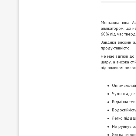
Монтажна піна As
аплікатором, що н
60% під час тверд
Завдяки високій а
продуктивністю.
Не має адгезії до
шару, а висока ст
під впливом волог
Оптимальний 
Чудові адгез
Відмінна теп
Водостійкіст
Легко піддд
Не руйнує о
Якісна сиров