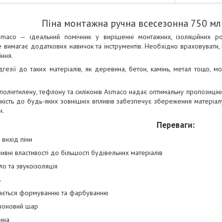
Піна монтажна ручна всесезонна 750 мл
maco — ідеальний помічник у вирішенні монтажних, ізоляційних ро
е вимагає додаткових навичок та інструментів. Необхідно враховувати
іння.
дгезії до таких матеріалів, як деревина, бетон, камінь, метал тощо,
 поліетилену, тефлону та силіконів Asmaco надає оптимальну пропозицію
ійкість до будь-яких зовнішніх впливів забезпечує збереження матеріа
и.
Переваги:
вихід піни
ивні властивості до більшості будівельних матеріалів
ло та звукоізоляція
ь
ається формуванню та фарбуванню
зоновий шар
ина