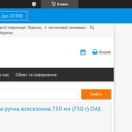
Кошик
 (до 20:00)
всій території України, 🚶 частковий самовивіз - ТЦ
 Україна
Кошик
о нас
Обмін та повернення
Знайти
 ручна всесезонна 750 мл (750 г) ОАЕ