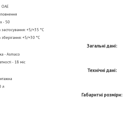
в ОАЕ
аповнення
х - 50
 застосування: +5/+35 °С
 зберігання: +5/+30 °С
Загальні дані:
ка - Asmaco
тності - 18 міс
Технічні дані:
онтажна
0 л
Габаритні розміри: