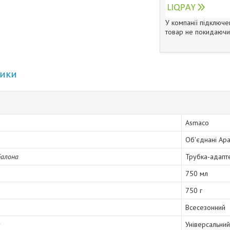
У компанії підключе
товар не покидаючи 
тики
Asmaco
Об'єднані Ара
балона
Трубка-адапт
750 мл
750 г
Всесезонний
я
Універсальний