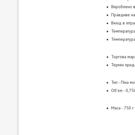
Вироблено 
Правдиве н
Вихід в літра
Температура
Температура
Торгова мар
Термін прида
Тип - Піна м
Об'єм - 0,75
Маса - 750 г