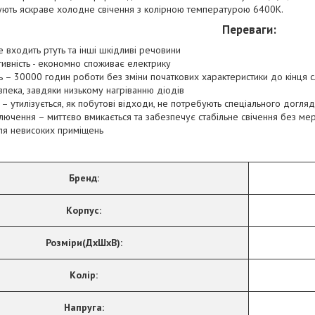
ують яскраве холодне свічення з колірною температурою 6400K.
Переваги:
 входить ртуть та інші шкідливі речовини
ивність - економно споживає електрику
ь – 30000 годин роботи без зміни початкових характеристики до кінця 
пека, завдяки низькому нагріванню діодів
ь – утилізується, як побутові відходи, не потребують спеціального догля
лючення – миттєво вмикається та забезпечує стабільне свічення без мер
ля невисоких приміщень
Бренд:
Корпус:
Розміри(ДхШхВ):
Колір:
Напруга: