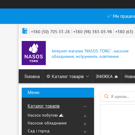
✅ Ми працює
+380 (50) 705-33-28
+380 (98) 383-05-98
+380 (63)
Інтернет-магазин "NASOS TORG" - насосне
обладнання, інструменти, освітлення
Головна
💢 Каталог товарів
ЗНИЖКА 🔥
Нови
Каталог товарів
Насоси побутові 🌊
Насосне обладнання
Сад і город