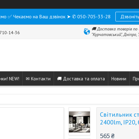
мо ✅ Чекаємо на Ваш дзвінок ➤ ✆ 050-705-33-28
Дзвоніть
🚚 Доставка товарів по 
 710-14-36
"Курчатовський", Дніпро,
нки! NEW!
✉ Контакти
🚚 Доставка та оплата
Новини
Пр
Світильник с
2400lm, IP20,
565 ₴