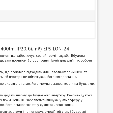
400lm, IP20, білий) EPSILON-24
ьником, що забезпечує довгий термін служби. Вбудовані
цювати протягом 30 000 годин. Такий тривалий час роботи
рам, що особливо підходить для невеликих приміщень та
альний простір і не обмежуючи його використання.
і не виділяють тепло, його можна встановлювати на будь-яких
та додати шарму до будь-якого інтер'єру. Рекомендується
нших приміщень. Він забезпечить вишукану атмосферу у
ляє його встановлювати у сухих та чистих зонах.
икликає втоми і не погіршує емоційний стан. Вбудовані