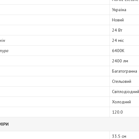
Україна
Новий
24 Вт
мін
24 міс
тура
6400К
2400 лм
Багатогранна
Стельовий
Світлодіодни
Холодний
120.0
МІРИ
33.5 см