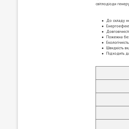
світлодіоди генер
До складу не
Енергоефект
Довговічніст
Пожежна без
Екологічніст
Швидкість вк
Підходить д