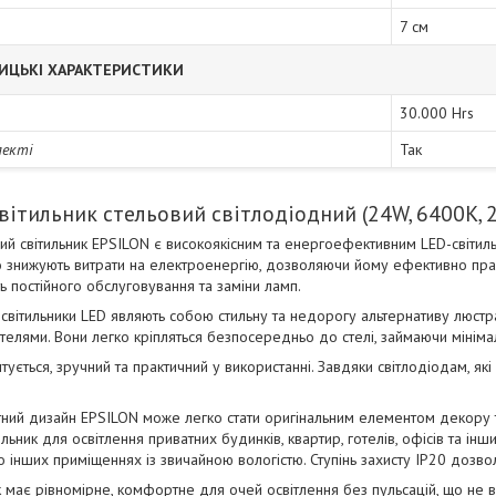
7 см
ИЦЬКІ ХАРАКТЕРИСТИКИ
30.000 Hrs
лекті
Так
вітильник стельовий світлодіодний (24W, 6400K, 2
ий світильник EPSILON є високоякісним та енергоефективним LED-світил
о знижують витрати на електроенергію, дозволяючи йому ефективно пра
ь постійного обслуговування та заміни ламп.
і світильники LED являють собою стильну та недорогу альтернативу люст
стелями. Вони легко кріпляться безпосередньо до стелі, займаючи мінім
ується, зручний та практичний у використанні. Завдяки світлодіодам, як
тний дизайн EPSILON може легко стати оригінальним елементом декору 
льник для освітлення приватних будинків, квартир, готелів, офісів та і
або інших приміщеннях із звичайною вологістю. Ступінь захисту IP20 дозво
к має рівномірне, комфортне для очей освітлення без пульсацій, що не в