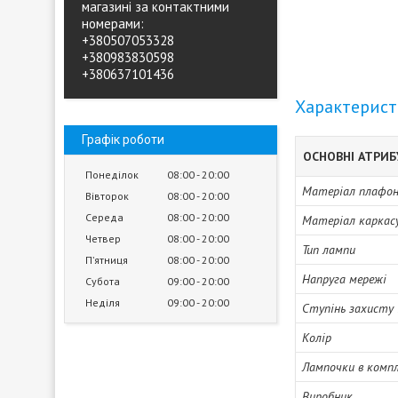
магазині за контактними
номерами:
+380507053328
+380983830598
+380637101436
Характерис
Графік роботи
ОСНОВНІ АТРИ
Понеділок
08:00
20:00
Матеріал плафона
Вівторок
08:00
20:00
Середа
08:00
20:00
Матеріал каркас
Четвер
08:00
20:00
Тип лампи
Пʼятниця
08:00
20:00
Напруга мережі
Субота
09:00
20:00
Неділя
09:00
20:00
Ступінь захисту 
Колір
Лампочки в комп
Виробник