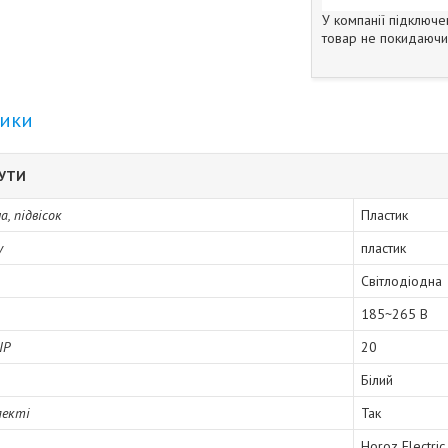
У компанії підключе
товар не покидаючи 
тики
БУТИ
, підвісок
Пластик
у
пластик
Світлодіодна
185~265 B
IP
20
Білий
лекті
Так
Horoz Electric