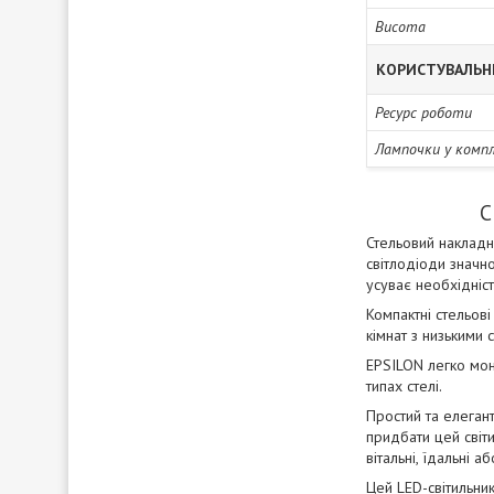
Висота
КОРИСТУВАЛЬН
Ресурс роботи
Лампочки у комп
С
Стельовий накладн
світлодіоди значн
усуває необхідніст
Компактні стельов
кімнат з низькими 
EPSILON легко монт
типах стелі.
Простий та елеган
придбати цей світи
вітальні, їдальні 
Цей LED-світильни