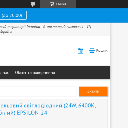
Кошик
 (до 20:00)
всій території України, 🚶 частковий самовивіз - ТЦ
 Україна
Кошик
о нас
Обмін та повернення
Знайти
тельовий світлодіодний (24W, 6400K,
 білий) EPSILON-24