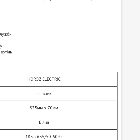
служби
ду
ехтінь
HOROZ ELECTRIC
Пластик
335мм х 70мм
Білий
185-265V/50-60Hz