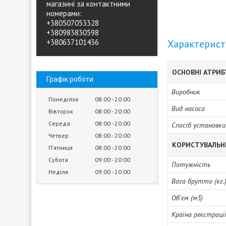
магазині за контактними
номерами:
+380507053328
+380983830598
+380637101436
Характерис
ОСНОВНІ АТРИ
Графік роботи
Виробник
Понеділок
08:00
20:00
Вид насоса
Вівторок
08:00
20:00
Середа
08:00
20:00
Спосіб установки
Четвер
08:00
20:00
КОРИСТУВАЛЬН
Пʼятниця
08:00
20:00
Субота
09:00
20:00
Потужність
Неділя
09:00
20:00
Вага брутто (кг.
Об'єм (м3)
Країна реєстраці