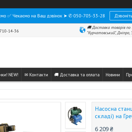
мо ✅ Чекаємо на Ваш дзвінок ➤ ✆ 050-705-33-28
Дзвоніть
🚚 Доставка товарів по 
 710-14-36
"Курчатовський", Дніпро,
нки! NEW!
✉ Контакти
🚚 Доставка та оплата
Новини
Пр
Насосна станц
складі) на Гре
6 209 ₴