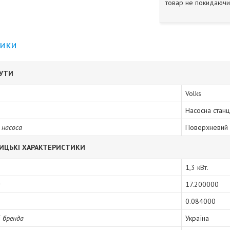
товар не покидаючи 
тики
БУТИ
Volks
Насосна станц
 насоса
Поверхневий
ИЦЬКІ ХАРАКТЕРИСТИКИ
1,3 кВт.
)
17.200000
0.084000
ї бренда
Україна