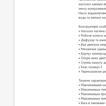
насосної камери в
змогу контролюват
Насос відцентрови
води та хімічно не
Конструктивні особ
• Насосна частина
• Робоче колесо: 
• Дифузор та ежек
• Вал двигуна: неі
• Механічне ущільн
• Корпус електро
• Опори вала двигу
• Ступінь захисту д
• Клас ізоляції: F
• Термозахисне ре
Технічні характери
• Максимальний на
• Максимальна гли
• Максимальна про
• Максимальна те
• Вага в пакованні