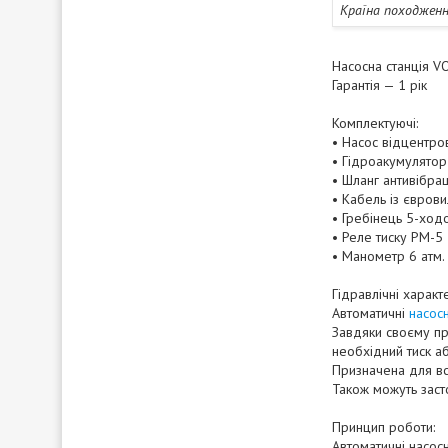
Країна походжен
Насосна станція VO
Гарантія — 1 рік
Комплектуючі:
• Насос відцентро
• Гідроакумулятор
• Шланг антивібра
• Кабель із євров
• Гребінець 5-ходо
• Реле тиску PM-5
• Манометр 6 атм.
Гідравлічні характ
Автоматичні
насосн
Завдяки своєму пр
необхідний тиск а
Призначена для вс
Також можуть заст
Принцип роботи:
Автоматичні насосн