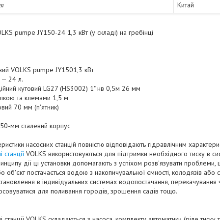
ня
Китай
LKS pumpe JY150-24 1,3 кВт (у складі) на гребінці
вий VOLKS pumpe JY1501,3 кВт
 — 24 л.
ційний кутовий LG27 (HS3002) 1" нв 0,5м 26 мм
илкою та клемами 1,5 м
вий 70 мм (п'ятник)
 50-мм сталевий корпус
еристики насосних станцій повністю відповідають гідравлічним характерис
і станції
VOLKS використовуються для підтримки необхідного тиску в сис
инципу дії ці установки допомагають з успіхом розв'язувати проблеми, 
бо об'єкт постачається водою з накопичувальної ємності, колодязів або
тановлення в індивідуальних системах водопостачання, перекачування ч
осовуватися для поливання городів, зрошення садів тощо.
і станції VOLKS складаються з насоса, комплекту автоматики (ріле тиску т