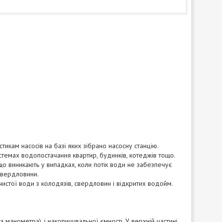
тикам насосів на базі яких зібрано насосну станцію.
темах водопостачання квартир, будинків, котеджів тощо.
що виникають у випадках, коли потік води не забезпечує
 свердловини.
истої води з колодязів, свердловин і відкритих водойм.
а манометра), і накопичувальної ємності. У верхній частині