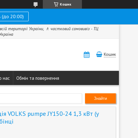
Кошик
 (до 20:00)
всій території України, 🚶 частковий самовивіз - ТЦ
 Україна
Кошик
о нас
Обмін та повернення
Знайти
ія VOLKS pumpe JY150-24 1,3 кВт (у
бінці