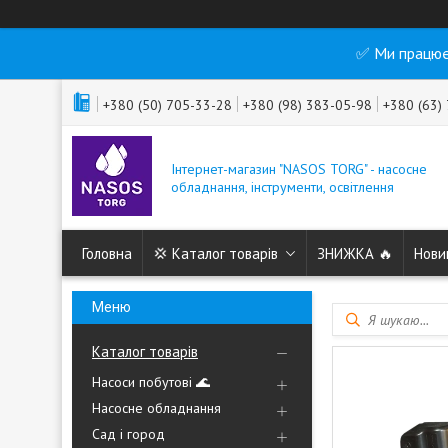
✅ Ми працює
+380 (50) 705-33-28
+380 (98) 383-05-98
+380 (63)
Інтернет-магазин "NASOS TORG" - насосне
обладнання, інструменти, освітлення
Головна
💢 Каталог товарів
ЗНИЖКА 🔥
Нови
Каталог товарів
Насоси побутові 🌊
Насосне обладнання
Сад і город