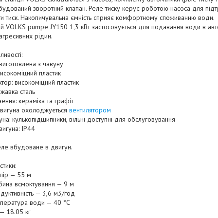
будований зворотний клапан. Реле тиску керує роботою насоса для підт
и тиск. Накопичувальна ємність сприяє комфортному споживанню води.
й VOLKS pumpe JY150 1,3 кВт застосовується для подавання води в ав
агресивних рідин.
ливості:
 виготовлена з чавуну
високоміцний пластик
тор: високоміцний пластик
ржавка сталь
ення: кераміка та графіт
двигуна охолоджується
вентилятором
на: кулькопідшипники, вільні доступні для обслуговування
вигуна: IP44
ле вбудоване в двигун.
стики:
пір — 55 м
бина всмоктування — 9 м
дуктивність — 3,6 м3/год
мпература води — 40 °C
 — 18.05 кг