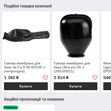
Подібні товари компанії
Гумова мембрана для
Гумова мембрана для
Мем
бака Se.Fa D.80 80/100 л
бака Ultra-pro 50 л
гідр
(непрохідна)
(260100021)
EPD
1 392
2 814
546
₴
₴
Купити
Купити
Акційні пропозиції та новинки
Новинка