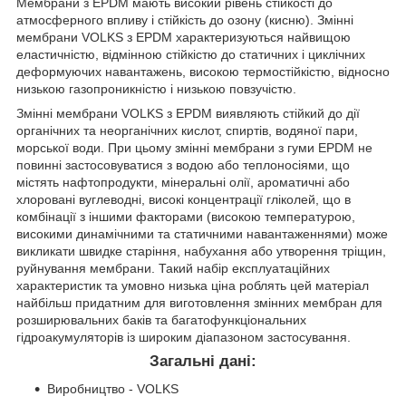
Мембрани з EPDM мають високий рівень стійкості до
атмосферного впливу і стійкість до озону (кисню). Змінні
мембрани VOLKS з EPDM характеризуються найвищою
еластичністю, відмінною стійкістю до статичних і циклічних
деформуючих навантажень, високою термостійкістю, відносно
низькою газопроникністю і низькою повзучістю.
Змінні мембрани VOLKS з EPDM виявляють стійкий до дії
органічних та неорганічних кислот, спиртів, водяної пари,
морської води. При цьому змінні мембрани з гуми EPDM не
повинні застосовуватися з водою або теплоносіями, що
містять нафтопродукти, мінеральні олії, ароматичні або
хлоровані вуглеводні, високі концентрації гліколей, що в
комбінації з іншими факторами (високою температурою,
високими динамічними та статичними навантаженнями) може
викликати швидке старіння, набухання або утворення тріщин,
руйнування мембрани. Такий набір експлуатаційних
характеристик та умовно низька ціна роблять цей матеріал
найбільш придатним для виготовлення змінних мембран для
розширювальних баків та багатофункціональних
гідроакумуляторів із широким діапазоном застосування.
Загальні дані:
Виробництво - VOLKS