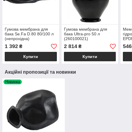
Гумова мембрана для
Гумова мембрана для
Мем
бака Se.Fa D.80 80/100 л
бака Ultra-pro 50 л
гідр
(непрохідна)
(260100021)
EPD
1 392
2 814
546
₴
₴
Купити
Купити
Акційні пропозиції та новинки
Новинка