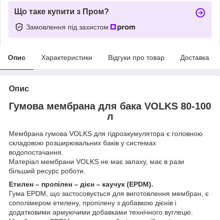
Що таке купити з Пром?
Замовлення під захистом
Опис
Характеристики
Відгуки про товар
Доставка
Опис
Гумова мембрана для бака VOLKS 80-100
л
Мембрана гумова VOLKS для гідроакумулятора є головною
складовою розширювальних баків у системах
водопостачання.
Матеріал мембрани VOLKS не має запаху, має в рази
більший ресурс роботи.
Етилен – пропілен – дієн – каучук (EPDM).
Гума EPDM, що застосовується для виготовлення мембран, є
сополімером етилену, пропілену з добавкою дієнів і
додатковими армуючими добавками технічного вуглецю.