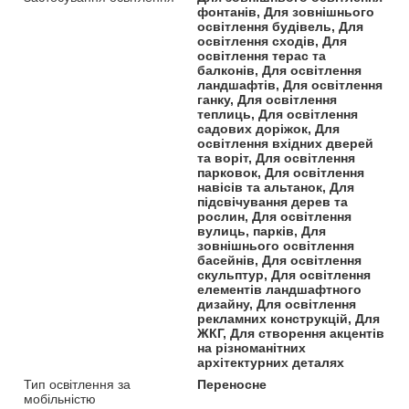
фонтанів, Для зовнішнього
освітлення будівель, Для
освітлення сходів, Для
освітлення терас та
балконів, Для освітлення
ландшафтів, Для освітлення
ганку, Для освітлення
теплиць, Для освітлення
садових доріжок, Для
освітлення вхідних дверей
та воріт, Для освітлення
парковок, Для освітлення
навісів та альтанок, Для
підсвічування дерев та
рослин, Для освітлення
вулиць, парків, Для
зовнішнього освітлення
басейнів, Для освітлення
скульптур, Для освітлення
елементів ландшафтного
дизайну, Для освітлення
рекламних конструкцій, Для
ЖКГ, Для створення акцентів
на різноманітних
архітектурних деталях
Тип освітлення за
Переносне
мобільністю