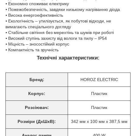
⦁ Економно споживає електрику
⦁ Пожежобезпечність, завдяки низькому нагріванню діода
⦁ Висока енергоефективність
⦁ Екологічність – утилізується, як побутові відходи, не
вимагають спеціального догляду
⦁ Стабільне світіння без мерехтінь та шумів при роботі
⦁ Високий ступінь захисту від вологи та пилу – ІР54
⦁ Міцність – зносостійкий корпус
⦁ Компактність та зручність
Технічні характеристики:
Бренд:
HOROZ ELECTRIC
Корпус:
Пластик
Розсіювач:
Пластик
Розміри (ДхШхВ):
342 мм х 100 мм х 387,5 мм
Аналог лампи
400 W