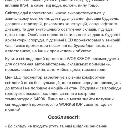
впливів IP54, а саме: від води, вологи, пилу тощо.
Світлодіодні прожектори широко використовуються у
зовнішньому освітленні: для підсвічування фасадів будівель,
дворових територій, рекламних конструкцій, ландшафтного
дизайну, та для внутрішнього освітлення складів, під’їздів,
цехів тощо. Особливо ефектно і стильно виглядають будівлі і
архітектурні споруди, підсвічені LED прожекторами у вечірній
час. Також прожектори незамінні на будмайданчиках, на
автостоянках, на інших промислових об’єктах.
Купити світлодіодний прожектор WORKSHOP рекомендуємо
для освітлення автомайстерень, складських приміщень,
промислових об’єктів, авто мийок, цехів, гаражів тощо.
Цей LED прожектор забезпечує з рівним комфортний
світловий потік без пульсацій, що в свою чергу не призводить
до втоми і не погіршує емоційний стан. Вбудовані світлодіоди
генерують яскраве, холодне світіння з колірною
температурою 6400К. Якщо ви не могли знайти потужний
світлодіодний прожектор, то WORKSHOP саме те, що ви
шукали!
Особливості:
⦁ До складу не входить ртуть та інші шкідливі речовини