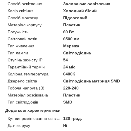
Спосіб освітлення
Заливаюче освітлення
Колір світіння
Холодний білий
Спосіб монтажу
Підлоговий
Матеріал корпусу
Пластик
Потужність
60 Вт
Світловий потік
6500 лм
Тип живлення
Мережа
Тип лампи
Світлодіодна
Ступінь захисту IP
54
Гарантійний термін
24 міс
Колірна температура
6400К
Джерело світла
Світлодіодна матриця SMD
Робоча напруга (В)
220-240
Матеріал розсіювача
Пластик
Тип світлодіодів
SMD
Додаткові характеристики
Кут випромінювання світла
120 град.
Датчик руху
Ні