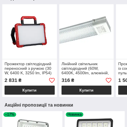
Прожектор світлодіодний
Лінійний світильник
Прож
переносний з ручкою (30
світлодіодний (60W,
із с
W, 6400 K, 3250 lm, IP54)
6400K, 4500lm, алюміній,
пуль
WORKSHOP-30
білий) GAMA-60
Вт (
2 831
316
1 5
₴
₴
TIG
Купити
Купити
Акційні пропозиції та новинки
–17%
Новинка