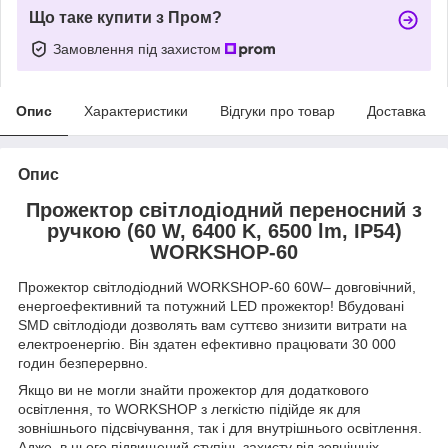
Що таке купити з Пром?
Замовлення під захистом
Опис
Характеристики
Відгуки про товар
Доставка
Опис
Прожектор світлодіодний переносний з
ручкою (60 W, 6400 K, 6500 lm, IP54)
WORKSHOP-60
Прожектор світлодіодний WORKSHOP-60 60W– довговічний,
енергоефективний та потужний LED прожектор! Вбудовані
SMD світлодіоди дозволять вам суттєво знизити витрати на
електроенергію. Він здатен ефективно працювати 30 000
годин безперервно.
Якщо ви не могли знайти прожектор для додаткового
освітлення, то WORKSHOP з легкістю підійде як для
зовнішнього підсвічування, так і для внутрішнього освітлення.
Адже, в нього підвищений ступінь захисту від зовнішніх