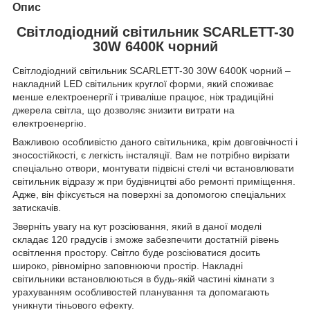
Опис
Світлодіодний світильник SCARLETT-30
30W 6400К чорний
Світлодіодний світильник SCARLETT-30 30W 6400К чорний –
накладний LED світильник круглої форми, який споживає
менше електроенергії і триваліше працює, ніж традиційні
джерела світла, що дозволяє знизити витрати на
електроенергію.
Важливою особливістю даного світильника, крім довговічності і
зносостійкості, є легкість інсталяції. Вам не потрібно вирізати
спеціально отвори, монтувати підвісні стелі чи встановлювати
світильник відразу ж при будівництві або ремонті приміщення.
Адже, він фіксується на поверхні за допомогою спеціальних
затискачів.
Зверніть увагу на кут розсіювання, який в даної моделі
складає 120 градусів і зможе забезпечити достатній рівень
освітлення простору. Світло буде розсіюватися досить
широко, рівномірно заповнюючи простір. Накладні
світильники встановлюються в будь-якій частині кімнати з
урахуванням особливостей планування та допомагають
уникнути тіньового ефекту.