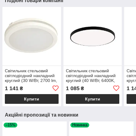
Подібні товари компанії
Світильник стельовий
Світильник стельовий
Світ
світлодіодний накладний
світлодіодний накладний
світ
круглий (30 W/Вт, 2700 lm,
круглий (40 W/Вт, 6400K,
круг
IP65, білий) SCARLETT-30
2800 lm, пластик, чорний)
IP65
1 141
1 085
1 1
₴
₴
3CCT
HAZEL-40
30 
Купити
Купити
Акційні пропозиції та новинки
–15%
Новинка