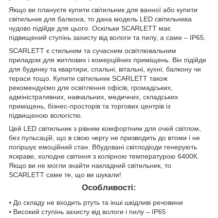
Якщо ви плануєте купити світильник для ванної або купити
світильник для балкона, то дана модель LED світильника
чудово підійде для цього. Оскільки SCARLETT має
підвищений ступінь захисту від вологи та пилу, а саме – ІР65.
SCARLETT є стильним та сучасним освітлювальним
приладом для житлових і комерційних приміщень. Він підійде
для будинку та квартири, спальні, вітальні, кухні, балкону чи
тераси тощо. Купити світильник SCARLETT також
рекомендуємо для освітлення офісів, громадських,
адміністративних, навчальних, медичних, складських
приміщень, бізнес-просторів та торгових центрів із
підвищеною вологістю.
Цей LED світильник з рівним комфортним для очей світлом,
без пульсацій, що в свою чергу не призводить до втоми і не
погіршує емоційний стан. Вбудовані світлодіоди генерують
яскраве, холодне світіння з колірною температурою 6400К.
Якщо ви не могли знайти накладний світильник, то
SCARLETT саме те, що ви шукали!
Особливості:
⦁ До складу не входить ртуть та інші шкідливі речовини
⦁ Високий ступінь захисту від вологи і пилу – ІР65