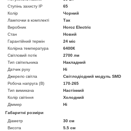
Ступінь захисту IP
65
Колір
Чорний
Лампочки в комплекті
Так
Виробник
Horoz Electric
Стан
Новий
Гарантійний термін
24 міс
Колірна температура
6400К
Світловий потік
2700 лм
Тип світильника
Накладний
Датчик руху
Ні
Джерело світла
Світлодіодний модуль SMD
Робоча напруга (В)
170-265
Тип вимикача
Настінний
Колір світіння
Холодний
Діммер
Ні
Габаритні розміри
Діаметр
30 см
Висота
5.5 см