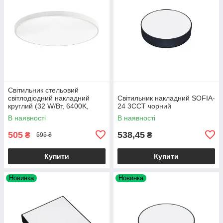
Світильник стельовий
світлодіодний накладний
Світильник накладний SOFIA-
круглий (32 W/Вт, 6400K,
24 3CCT чорний
2240 lm, IP20, білий) HAZEL-
В наявності
В наявності
32
505
538,45
₴
₴
595 ₴
Купити
Купити
Новинка
Новинка