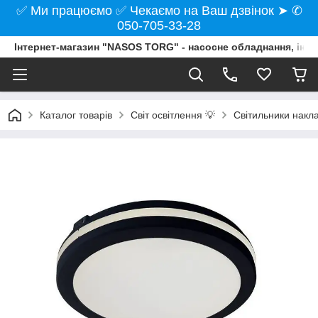
✅ Ми працюємо ✅ Чекаємо на Ваш дзвінок ➤ ✆
050-705-33-28
Інтернет-магазин "NASOS TORG" - насосне обладнання, інст
Каталог товарів
Світ освітлення 💡
Світильники накла