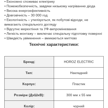
⦁ Економно споживає електрику
⦁ Пожежобезпечність, завдяки низькому нагріванню діода
⦁ Висока енергоефективність
⦁ Довговічність – 30 000 год
⦁ Екологічність – утилізується, як побутові відходи, не
вимагають спеціального догляду
⦁ Відсутнє мерехтіння та УФ-випромінювання
⦁ Легкість монтажу – виключає спеціальну підготовку поверхні
⦁ Швидкість увімкнення – вмикаються миттєво
Технічні характеристики:
Бренд:
HOROZ ELECTRIC
Тип:
Накладний
Корпус:
Пластик
Розміри (ДхШхВ):
300 мм х 55 мм
Колір:
чорний