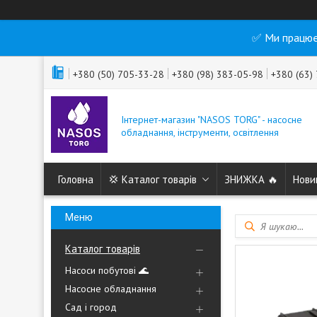
✅ Ми працює
+380 (50) 705-33-28
+380 (98) 383-05-98
+380 (63)
Інтернет-магазин "NASOS TORG" - насосне
обладнання, інструменти, освітлення
Головна
💢 Каталог товарів
ЗНИЖКА 🔥
Нови
Каталог товарів
Насоси побутові 🌊
Насосне обладнання
Сад і город