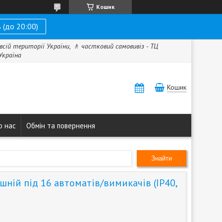
Кошик
 (до 20:00)
всій території України, 🚶 частковий самовивіз - ТЦ
 Україна
Кошик
о нас
Обмін та повернення
Знайти
ній під 16 автоматів/вимикачів (ІР40,