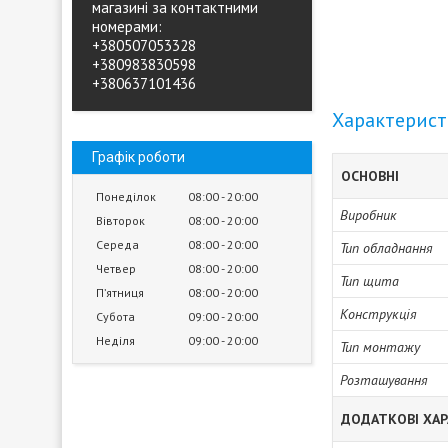
магазині за контактними
номерами:
+380507053328
+380983830598
+380637101436
Характерис
Графік роботи
ОСНОВНІ
Понеділок
08:00
20:00
Виробник
Вівторок
08:00
20:00
Середа
08:00
20:00
Тип обладнання
Четвер
08:00
20:00
Тип щита
Пʼятниця
08:00
20:00
Конструкція
Субота
09:00
20:00
Неділя
09:00
20:00
Тип монтажу
Розташування
ДОДАТКОВІ ХА