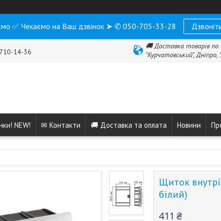
мо ✅ Чекаємо на Ваш дзвінок ➤ ✆ 050-705-33-28
Дзвоніть
🚚 Доставка товарів по 
 710-14-36
"Курчатовський", Дніпро,
нки! NEW!
✉ Контакти
🚚 Доставка та оплата
Новини
Пр
Щиток внутріш
білий)
411 ₴