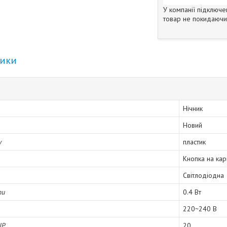
У компанії підключе
товар не покидаючи 
тики
Нічник
Новий
у
пластик
Кнопка на кар
Світлодіодна
пи
0.4 Вт
220~240 В
IP
20