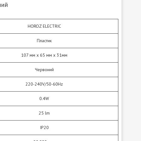
ний
HOROZ ELECTRIC
Пластик
107 мм х 65 мм х 31мм
Червоний
220-240V/50-60Hz
0.4W
25 lm
IP20