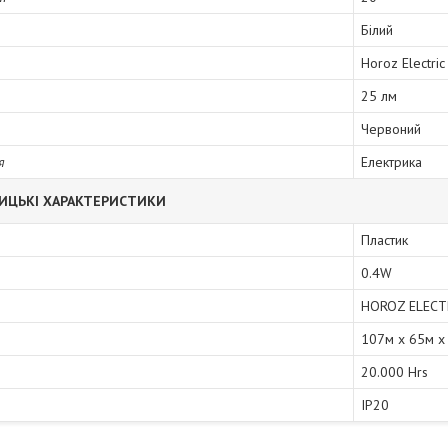
Білий
Horoz Electric
25 лм
Червоний
я
Електрика
ИЦЬКІ ХАРАКТЕРИСТИКИ
Пластик
0.4W
HOROZ ELECT
107м х 65м х
20.000 Hrs
IP20