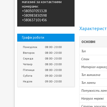
магазині за контактними
номерами:
+380507053328
+380983830598
+380637101436
Характерис
Графік роботи
ОСНОВНІ
Понеділок
08:00
20:00
Тип
Вівторок
08:00
20:00
Середа
08:00
20:00
Стан
Четвер
08:00
20:00
Матеріал каркас
Пʼятниця
08:00
20:00
Тип вимикача
Субота
09:00
20:00
Неділя
09:00
20:00
Тип лампи
Потужність лам
Напруга мережі
Ступінь захисту 