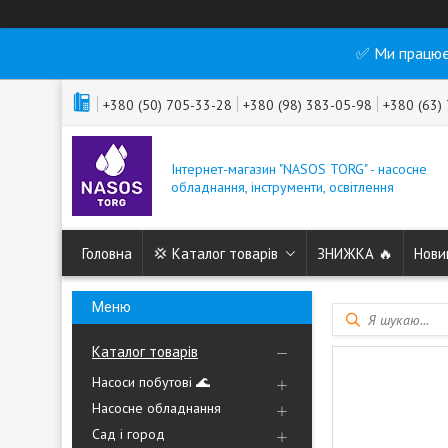
✅ Ми працює
+380 (50) 705-33-28
+380 (98) 383-05-98
+380 (63)
Інтернет-магазин "NASOS TORG" - насосне
обладнання, інструменти, освітлення
Головна
💢 Каталог товарів
ЗНИЖКА 🔥
Нови
Каталог товарів
Насоси побутові 🌊
Насосне обладнання
Сад і город