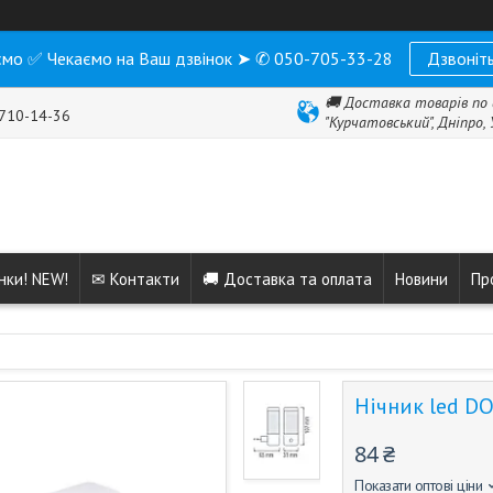
мо ✅ Чекаємо на Ваш дзвінок ➤ ✆ 050-705-33-28
Дзвоніть
🚚 Доставка товарів по 
 710-14-36
"Курчатовський", Дніпро,
нки! NEW!
✉ Контакти
🚚 Доставка та оплата
Новини
Пр
Нічник led D
84 ₴
Показати оптові ціни