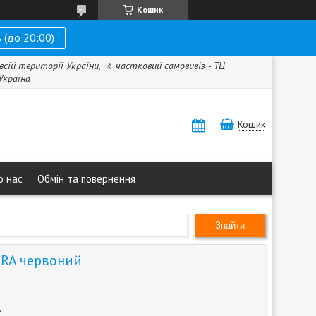
Кошик
 (до 20:00)
всій території України, 🚶 частковий самовивіз - ТЦ
 Україна
Кошик
о нас
Обмін та повернення
Знайти
ORA червоний