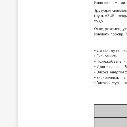
Якщо ви не могли з
Тротуарні світильн
грунт. AZUR прекра
тощо.
Отже, рекомендуєм
зонувати простір. 
⦁ До складу не вхо
⦁ Економність
⦁ Пожежобезпечніс
⦁ Довговічність – 
⦁ Висока енергоеф
⦁ Екологічність – 
⦁ Високий ступінь 