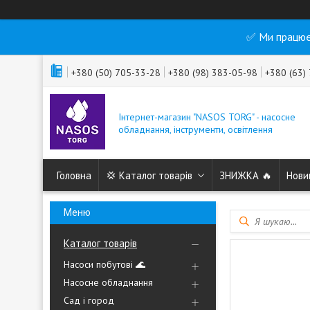
✅ Ми працює
+380 (50) 705-33-28
+380 (98) 383-05-98
+380 (63)
Інтернет-магазин "NASOS TORG" - насосне
обладнання, інструменти, освітлення
Головна
💢 Каталог товарів
ЗНИЖКА 🔥
Нови
Каталог товарів
Насоси побутові 🌊
Насосне обладнання
Сад і город