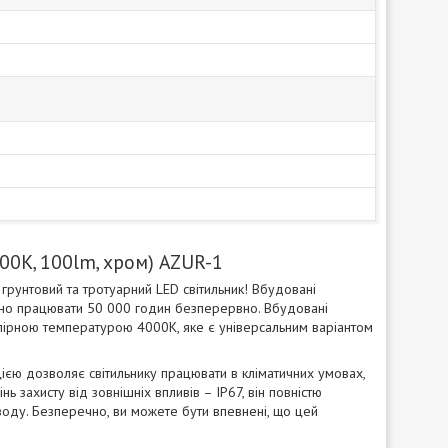
м
00K, 100lm, хром) AZUR-1
грунтовий та тротуарний LED світильник! Вбудовані
ивно працювати 50 000 годин безперервно. Вбудовані
олірною температурою 4000К, яке є універсальним варіантом
цією дозволяє світильнику працювати в кліматичних умовах,
 захисту від зовнішніх впливів – IP67, він повністю
 воду. Безперечно, ви можете бути впевнені, що цей