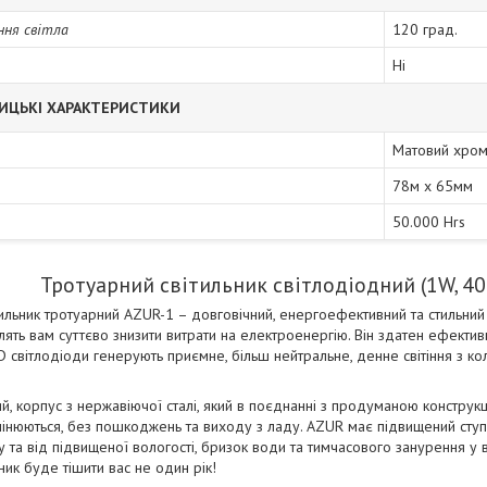
ння світла
120 град.
Ні
ИЦЬКІ ХАРАКТЕРИСТИКИ
Матовий хро
78м х 65мм
50.000 Hrs
Тротуарний світильник світлодіодний (1W, 40
тильник тротуарний AZUR-1 – довговічний, енергоефективний та стильний 
лять вам суттєво знизити витрати на електроенергію. Він здатен ефект
 світлодіоди генерують приємне, більш нейтральне, денне світіння з к
ий, корпус з нержавіючої сталі, який в поєднанні з продуманою конструк
мінюються, без пошкоджень та виходу з ладу. AZUR має підвищений ступінь
у та від підвищеної вологості, бризок води та тимчасового занурення у
ник буде тішити вас не один рік!