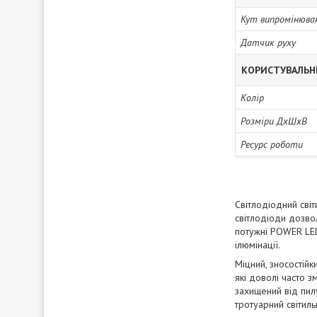
Кут випромінюва
Датчик руху
КОРИСТУВАЛЬН
Колір
Розміри ДхШхВ
Ресурс роботи
Світлодіодний сві
світлодіоди дозво
потужні POWER LED
ілюмінації.
Міцний, зносостійк
які доволі часто з
захищений від пил
тротуарний світиль