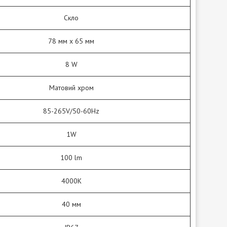
Скло
78 мм х 65 мм
8 W
Матовий хром
85-265V/50-60Hz
1W
100 lm
4000K
40 мм