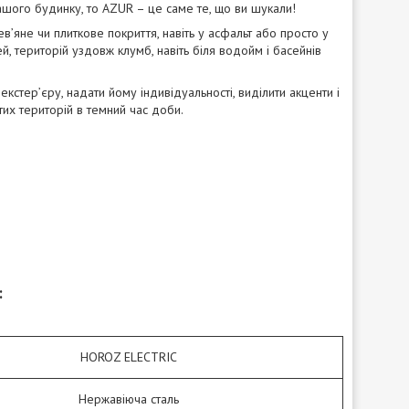
вашого будинку, то AZUR – це саме те, що ви шукали!
в’яне чи плиткове покриття, навіть у асфальт або просто у
ей, територій уздовж клумб, навіть біля водойм і басейнів
стер’єру, надати йому індивідуальності, виділити акценти і
тих територій в темний час доби.
:
HOROZ ELECTRIC
Нержавіюча сталь