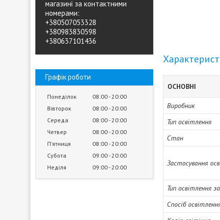
магазині за контактними
номерами:
+380507053328
+380983830598
+380637101436
Характерис
Графік роботи
ОСНОВНІ
Понеділок
08:00
20:00
Виробник
Вівторок
08:00
20:00
Середа
08:00
20:00
Тип освітлення
Четвер
08:00
20:00
Стан
Пʼятниця
08:00
20:00
Субота
09:00
20:00
Застосування ос
Неділя
09:00
20:00
Тип освітлення з
Спосіб освітленн