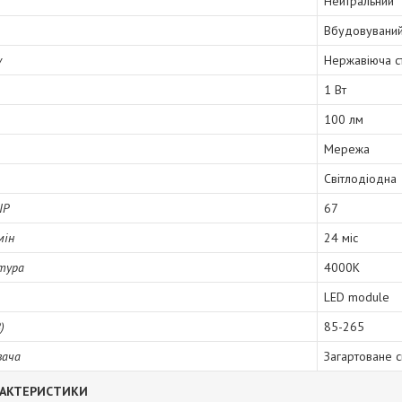
Нейтральний
Вбудовувани
у
Нержавіюча с
1 Вт
100 лм
Мережа
Світлодіодна
IP
67
мін
24 міс
тура
4000К
LED module
)
85-265
вача
Загартоване с
РАКТЕРИСТИКИ