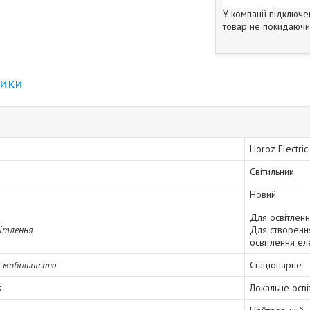
У компанії підключе
товар не покидаючи 
тики
Horoz Electric
Світильник
Новий
Для освітленн
вітлення
Для створення
освітлення е
а мобільністю
Стаціонарне
я
Локальне осві