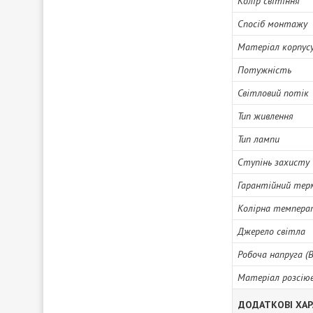
Колір світіння
Спосіб монтажу
Матеріал корпус
Потужність
Світловий потік
Тип живлення
Тип лампи
Ступінь захисту 
Гарантійний тер
Колірна темпера
Джерело світла
Робоча напруга (В
Матеріал розсію
ДОДАТКОВІ ХА