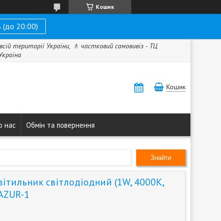
Кошик
 (до 20:00)
всій території України, 🚶 частковий самовивіз - ТЦ
 Україна
Кошик
о нас
Обмін та повернення
Знайти
вітильник світлодіодний (1W, 4000K,
 AZUR-1