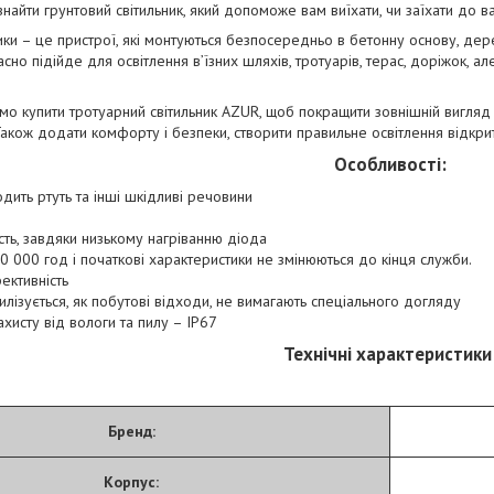
найти грунтовий світильник, який допоможе вам виїхати, чи заїхати до 
ики – це пристрої, які монтуються безпосередньо в бетонну основу, дере
сно підійде для освітлення в’їзних шляхів, тротуарів, терас, доріжок, ал
о купити тротуарний світильник AZUR, щоб покращити зовнішній вигляд ек
Також додати комфорту і безпеки, створити правильне освітлення відкри
Особливості:
дить ртуть та інші шкідливі речовини
ть, завдяки низькому нагріванню діода
50 000 год і початкові характеристики не змінюються до кінця служби.
ективність
утилізується, як побутові відходи, не вимагають спеціального догляду
захисту від вологи та пилу – IP67
Технічні характеристики
Бренд:
Корпус: