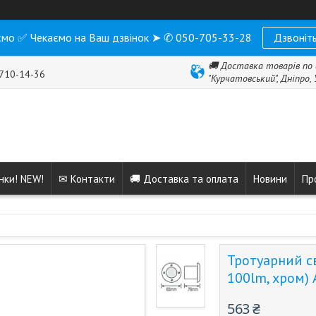
мо ✅ Чекаємо на Ваш дзвінок ➤ ✆ 050-705-33-28
Дзвоніть
🚚 Доставка товарів по 
 710-14-36
"Курчатовський", Дніпро,
нки! NEW!
✉ Контакти
🚚 Доставка та оплата
Новини
Пр
Тротуарний с
100lm, хром)
563 ₴