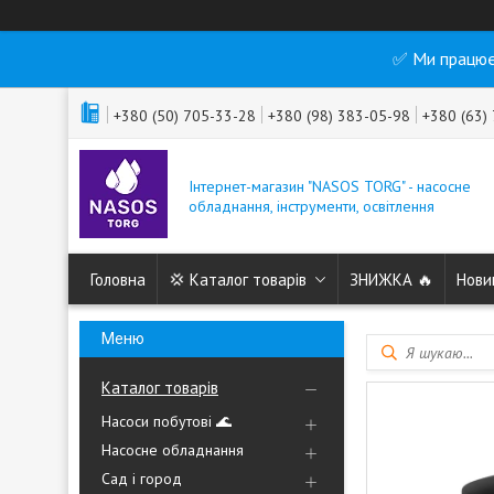
✅ Ми працює
+380 (50) 705-33-28
+380 (98) 383-05-98
+380 (63)
Інтернет-магазин "NASOS TORG" - насосне
обладнання, інструменти, освітлення
Головна
💢 Каталог товарів
ЗНИЖКА 🔥
Нови
Каталог товарів
Насоси побутові 🌊
Насосне обладнання
Сад і город