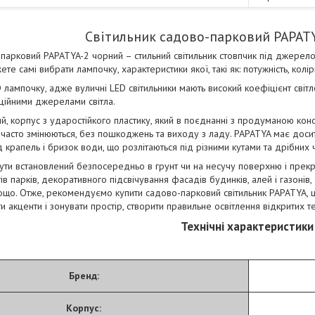
Світильник садово-парковий PAPAT
-парковий PAPATYA-2 чорний – стильний світильник стовпчик під джерел
ете самі вибрати лампочку, характеристики якої, такі як: потужність, кол
 лампочку, адже вуличні LED світильники мають високий коефіцієнт світл
иційними джерелами світла.
ий, корпус з ударостійкого пластику, який в поєднанні з продуманою ко
 часто змінюються, без пошкоджень та виходу з ладу. PAPATYA має досить
д крапель і бризок води, що розлітаються під різними кутами та дрібних
ти встановлений безпосередньо в грунт чи на несучу поверхню і прекр
в парків, декоративного підсвічування фасадів будинків, алей і газонів,
 тощо. Отже, рекомендуємо купити садово-парковий світильник PAPATYA
ти акценти і зонувати простір, створити правильне освітлення відкритих т
Технічні характеристики
Бренд:
Корпус: