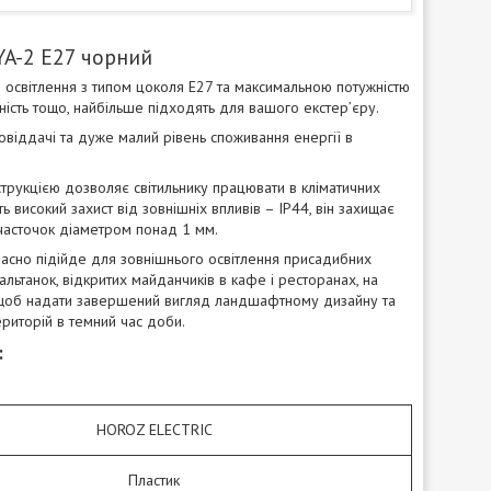
YA-2 E27 чорний
о освітлення з типом цоколя E27 та максимальною потужністю
ірність тощо, найбільше підходять для вашого екстер’єру.
овіддачі та дуже малий рівень споживання енергії в
нструкцією дозволяє світильнику працювати в кліматичних
 високий захист від зовнішніх впливів – IP44, він захищає
 часточок діаметром понад 1 мм.
асно підійде для зовнішнього освітлення присадибних
 альтанок, відкритих майданчиків в кафе і ресторанах, на
, щоб надати завершений вигляд ландшафтному дизайну та
ериторій в темний час доби.
:
HOROZ ELECTRIC
Пластик