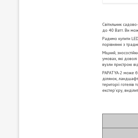
Світильник садово
до 40 Ватт. Ви мож
Радимо купити LED
порівнянні з трад
Міцний, зносостійк
умовах, які доволі
вузли пристрою ві
PAPATYA-2 може бу
ділянок, ландшафті
території готелів
екстер’єру, виділи