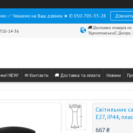
мо ✅ Чекаємо на Ваш дзвінок ➤ ✆ 050-705-33-28
Дзвоніть
🚚 Доставка товарів по 
 710-14-36
"Курчатовський", Дніпро,
нки! NEW!
✉ Контакти
🚚 Доставка та оплата
Новини
Пр
Світильник с
E27, IP44, пл
667 ₴