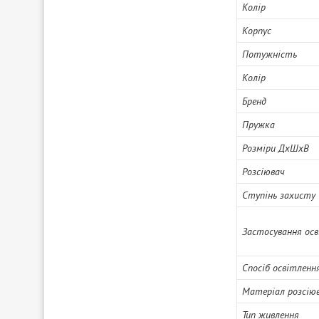
Колір
Корпус
Потужність
Колір
Бренд
Пружка
Розміри ДхШхВ
Розсіювач
Ступінь захисту
Застосування ос
Спосіб освітленн
Матеріал розсію
Тип живлення