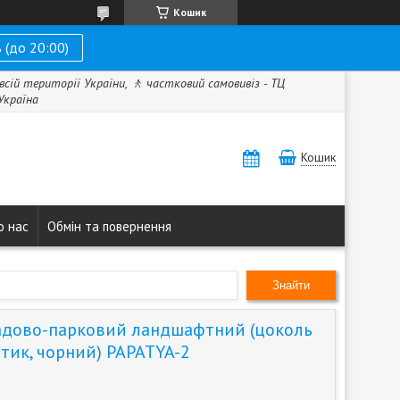
Кошик
 (до 20:00)
всій території України, 🚶 частковий самовивіз - ТЦ
 Україна
Кошик
о нас
Обмін та повернення
Знайти
адово-парковий ландшафтний (цоколь
астик, чорний) PAPATYA-2