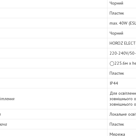
Чорний
Пластик
max. 40W (ESL
Чорний
HOROZ ELECT
220-240V/50
◯225.6м х h
Пластик
IP44
Для освітленн
вітлення
зовнішнього о
зовнішнього о
я
Локальне осві
вача
Пластик
Мережа