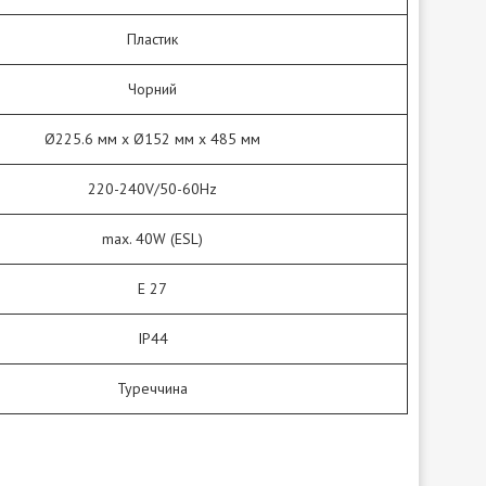
Пластик
Чорний
Ø225.6 мм х Ø152 мм х 485 мм
220-240V/50-60Hz
max. 40W (ESL)
E 27
IP44
Туреччина