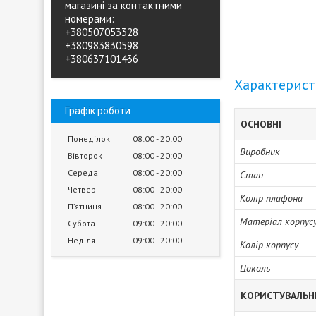
магазині за контактними
номерами:
+380507053328
+380983830598
+380637101436
Характерис
Графік роботи
ОСНОВНІ
Понеділок
08:00
20:00
Виробник
Вівторок
08:00
20:00
Середа
08:00
20:00
Стан
Четвер
08:00
20:00
Колір плафона
Пʼятниця
08:00
20:00
Матеріал корпус
Субота
09:00
20:00
Неділя
09:00
20:00
Колір корпусу
Цоколь
КОРИСТУВАЛЬН