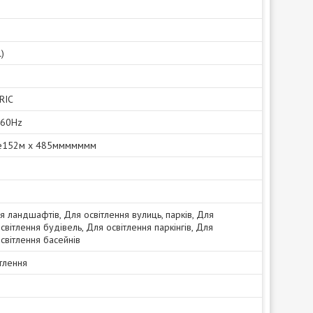
)
RIC
-60Hz
e152м х 485ммммммм
я ландшафтів, Для освітлення вулиць, парків, Для
світлення будівель, Для освітлення паркінгів, Для
світлення басейнів
тлення