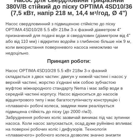
380V/В стійкий до піску OPTIMA 4SD10/36
(7,5 кВт, напір 218 м, 14,4 мᶟ/год, Ø 4")
Насос свердловинний з підвищеною стійкістю до піску
OPTIMA 4SD10/28 5.5 кВт 218м 3-х фазний діаметром 4"
призначений для подачі води зі свердловин (діаметром від 4"
або від 110 мм) і відкритих водойм з глибиною більше ніж 9 м,
коли використання поверхневого насоса неможливо чи
недоцільно.
Принцип роботи:
Насос OPTIMA 4SD10/28 5.5 кВт 218м 3-х фазний
складається з двох частин: двигун у нижній частині і насос у
верхній частині, жорстко з'єднані між собою зубчастою
муфтою міжнародного стандарту Nema і має забір води в
середній частині корпусу. Насос відноситься до насосів
відцентрового типу і має багатоступінчасту конструкцію і
«плаваючі» робочі колеса, завдяки яким реалізується
підвищена стійкість до піску (до 2000 г/м3).
Забруднення робочих коліс зазвичай виникає під час зупинки
насоса. Коли насос запускається, осад дуже руйнівно впливає
на поверхні робочих коліс і дифузорів. Технологія
«плаваючого» робочого колеса дозволяє значно знизити