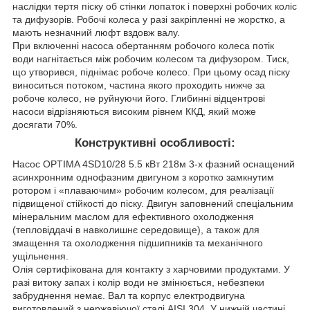
наслідки тертя піску об стінки лопаток і поверхні робочих коліс
та дифузорів. Робочі колеса у разі закріпленні не жорстко, а
мають незначний люфт вздовж валу.
При включенні насоса обертанням робочого колеса потік
води нагнітається між робочим колесом та дифузором. Тиск,
що утворився, піднімає робоче колесо. При цьому осад піску
виноситься потоком, частина якого проходить нижче за
робоче колесо, не руйнуючи його. Глибинні відцентрові
насоси відрізняються високим рівнем ККД, який може
досягати 70%.
Конструктивні особливості:
Насос OPTIMA 4SD10/28 5.5 кВт 218м 3-х фазний оснащений
асинхронним однофазним двигуном з коротко замкнутим
ротором і «плаваючим» робочим колесом, для реалізації
підвищеної стійкості до піску. Двигун заповнений спеціальним
мінеральним маслом для ефективного охолодження
(тепловіддачі в навколишнє середовище), а також для
змащення та охолодження підшипників та механічного
ущільнення.
Олія сертифікована для контакту з харчовими продуктами. У
разі витоку запах і колір води не змінюється, небезпеки
забруднення немає. Вал та корпус електродвигуна
виготовлений з нержавіючої сталі AISI 304. У нижній частині