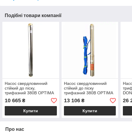
Подібні товари компанії
Насос свердловинний
Насос свердловинний
Насо
стійкий до піску,
стійкий до піску
триф
трифазний 380В OPTIMA
трифазний 380В OPTIMA
DONG
4SD 4/14 (1,1 кВт, напір 62
4SD 6/16 (1,5 кВт, напір 88
м, 1
10 665
13 106
26 
₴
₴
м, 4,4 мᶟ/год)
м, 9,6 мᶟ/год)
пуль
зану
Купити
Купити
фаз
Про нас