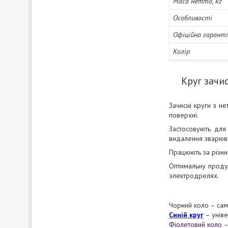
Маса нетто, кг
Особливості
Офіційна гарант
Колір
Круг зачи
Зачисні круги з н
поверхні.
Застосовують для 
видалення зварюва
Працюють за різни
Оптимальну продук
электродрелях.
Чорний коло – сами
Синій круг
– уніве
Фіолетовий коло
–