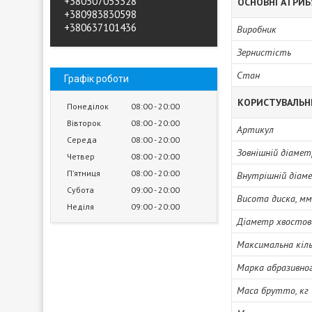
+380507053328
ОСНОВНІ АТРИ
+380983830598
+380637101436
Виробник
Зернистість
Стан
Графік роботи
КОРИСТУВАЛЬН
Понеділок
08:00
20:00
Вівторок
08:00
20:00
Артикул
Середа
08:00
20:00
Зовнішній діамет
Четвер
08:00
20:00
Пʼятниця
08:00
20:00
Внутрішній діам
Субота
09:00
20:00
Висота диска, мм
Неділя
09:00
20:00
Діаметр хвостов
Максимальна кіль
Марка абразивно
Маса брутто, кг