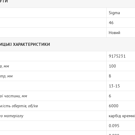
БУТИ
Sigma
46
Новий
ИЦЬКІ ХАРАКТЕРИСТИКИ
9175231
р, мм
100
етр, мм
8
13-15
ої частини, мм
6
кість обертів, об/хв
6000
го матеріалу
карбід кремні
0.095