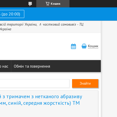
Кошик
 (до 20:00)
всій території України, 🚶 частковий самовивіз - ТЦ
 Україна
Кошик
о нас
Обмін та повернення
Знайти
й з тримачем з нетканого абразиву
мм, синій, середня жорсткість) ТМ