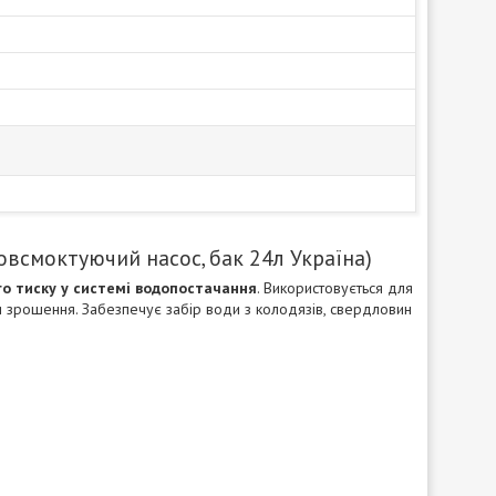
мовсмоктуючий насос, бак 24л Україна)
го тиску у системі водопостачання
. Використовується для
ми зрошення. Забезпечує забір води з колодязів, свердловин