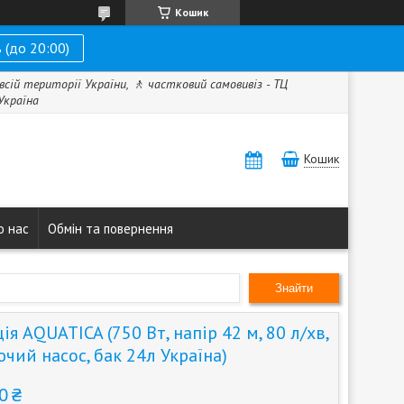
Кошик
 (до 20:00)
всій території України, 🚶 частковий самовивіз - ТЦ
 Україна
Кошик
о нас
Обмін та повернення
Знайти
ія AQUATICA (750 Вт, напір 42 м, 80 л/хв,
ий насос, бак 24л Україна)
0 ₴