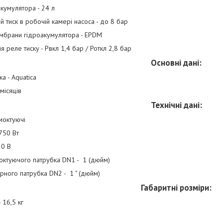
кумулятора - 24 л
 тиск в робочій камері насоса - до 8 бар
мбрани гідроакумулятора - EPDM
 реле тиску - Рвкл 1,4 бар / Роткл 2,8 бар
Основні дані:
а - Aquatica
 місяців
Технічні дані:
моктуючі
 750 Вт
20 В
октуючого патрубка DN1 - 1 (дюйм)
рного патрубка DN2 - 1 " (дюйм)
Габаритні розміри:
 16,5 кг