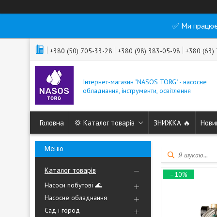
✅ Ми працює
+380 (50) 705-33-28
+380 (98) 383-05-98
+380 (63)
Інтернет-магазин "NASOS TORG" - насосне
обладнання, інструменти, освітлення
Головна
💢 Каталог товарів
ЗНИЖКА 🔥
Нови
Каталог товарів
–10%
Насоси побутові 🌊
Насосне обладнання
Сад і город