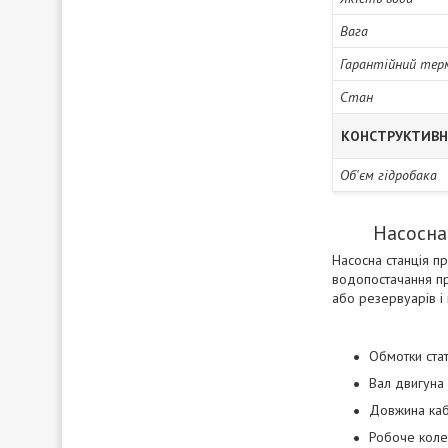
Вага
Гарантійний тер
Стан
КОНСТРУКТИВН
Об'єм гідробака
Насосна 
Насосна станція п
водопостачання пр
або резервуарів і
Обмотки стат
Вал двигуна 
Довжина каб
Робоче коле