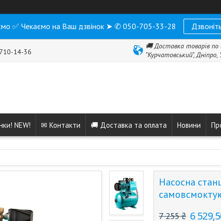
мо ✅ Чекаємо на Ваш дзвінок ➤ ✆ 050-705-33-28
Дзвоніть
🚚 Доставка товарів по 
 710-14-36
"Курчатовський", Дніпро,
нки! NEW!
✉ Контакти
🚚 Доставка та оплата
Новини
Пр
Насосна станц
самовсмоктуюч
6 529,5
7 255 ₴