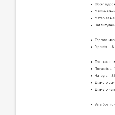
Обсяг гідроа
Максимальний
Матеріал ме
Налаштування
Торгова марк
Гарантія - 18
Тип - самовс
Потужність -
Напруга - 2
Діаметр всм
Діаметр напі
Вага брутто -