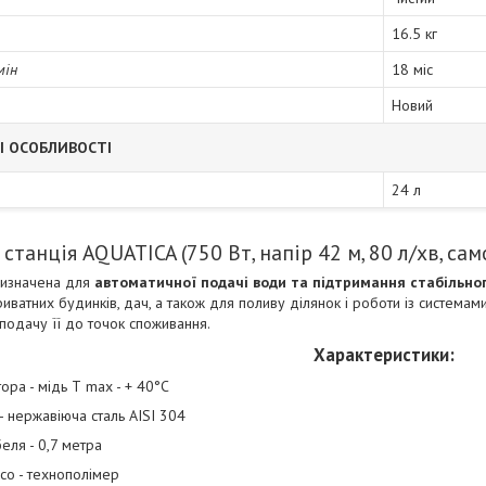
16.5 кг
мін
18 міс
Новий
І ОСОБЛИВОСТІ
24 л
станція AQUATICA (750 Вт, напір 42 м, 80 л/хв, са
ризначена для
автоматичної подачі води та підтримання стабільно
иватних будинків, дач, а також для поливу ділянок і роботи із система
 подачу її до точок споживання.
Характеристики:
ора - мідь Т max - + 40°C
- нержавіюча сталь AISI 304
еля - 0,7 метра
со - технополімер