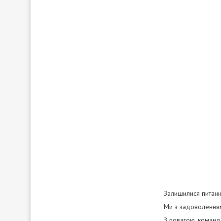
Залишилися питанн
Ми з задоволенням 
З повагою, команд