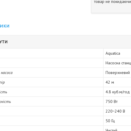
товар не покидаючи 
тики
БУТИ
Aquatica
Насосна станц
 насоса
Поверхневий
пір
42 м
ість
4.8 куб.м/год
жність
750 Вт
220~240 В
50 Гц
Чистий