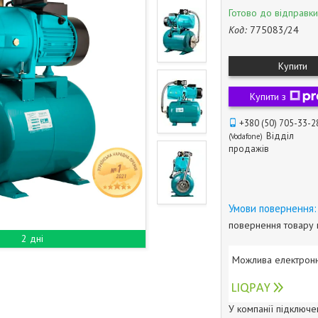
Готово до відправки
Код:
775083/24
Купити
Купити з
+380 (50) 705-33-2
Відділ
Vodafone
продажів
повернення товару 
2 дні
У компанії підключе