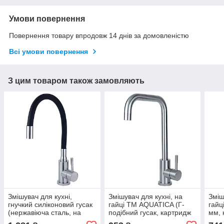
Умови повернення
Повернення товару впродовж 14 днів за домовленістю
Всі умови повернення
З цим товаром також замовляють
Змішувач для кухні,
Змішувач для кухні, на
Зміш
гнучкий силіконовий гусак
гайці ТМ AQUATICA (Г-
гайц
(нержавіюча сталь, на
подібний гусак, картридж
мм, 
гайці, картридж Ø35мм)
Ø35 мм) кухонний кран
кухо