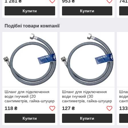
1 281
953
741
₴
₴
ТМ AQUATICA
Купити
Купити
Подібні товари компанії
Шланг для підключення
Шланг для підключення
Шлан
води гнучкий (20
води гнучкий (30
води
сантиметрів, гайка-штуцер
сантиметрів, гайка-штуцер
сант
1/2") NYLON ТМ CORSO
1/2") NYLON ТМ CORSO
1/2
118
127
133
₴
₴
Купити
Купити