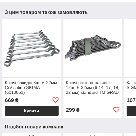
З цим товаром також замовляють
Ключі накидні 8шт 6-22мм
Ключі ріжково-накидні
Ключ
CrV satine SIGMA
12шт 6-22мм (6-14, 17, 19,
SIGM
(6010051)
22 мм) standard ТМ GRAD
669
107
₴
299
₴
Купити
Подібні товари компанії