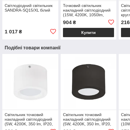
Світлодіодний світильник
Точковий світильник
Світ
SANDRA-SQ15/XL білий
накладний світлодіодний
світ
(15W, 4200K, 1050lm,
круг
метал, білий) SANDRA-
840 
904
216
₴
15/XL
CAR
1 017
₴
Купити
Подібні товари компанії
Світильник точковий
Світильник точковий
Світ
накладний світлодіодний
накладний світлодіодний
накл
(5W, 4200K, 350 lm, IP20,
(5W, 4200K, 350 lm, IP20,
(10W
метал, білий) SANDRA-5
метал, чорний) SANDRA-5
мета