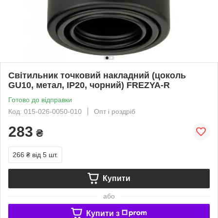
Світильник точковий накладний (цоколь
GU10, метал, IP20, чорний) FREZYA-R
Готово до відправки
Код: 015-026-0050-010
Опт і роздріб
283
₴
266 ₴
від 5 шт.
Купити
або
Купити з