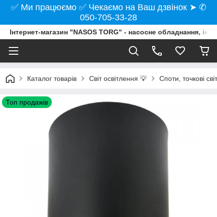
✅ Ми працюємо ✅ Чекаємо на Ваш дзвінок ➤ ✆
050-705-33-28
Інтернет-магазин "NASOS TORG" - насосне обладнання, інст
Каталог товарів
Світ освітлення 💡
Споти, точкові св
Топ продажів