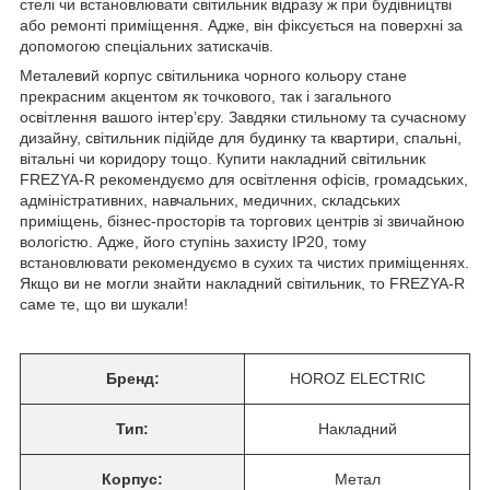
стелі чи встановлювати світильник відразу ж при будівництві
або ремонті приміщення. Адже, він фіксується на поверхні за
допомогою спеціальних затискачів.
Металевий корпус світильника чорного кольору стане
прекрасним акцентом як точкового, так і загального
освітлення вашого інтер’єру. Завдяки стильному та сучасному
дизайну, світильник підійде для будинку та квартири, спальні,
вітальні чи коридору тощо. Купити накладний світильник
FREZYA-R рекомендуємо для освітлення офісів, громадських,
адміністративних, навчальних, медичних, складських
приміщень, бізнес-просторів та торгових центрів зі звичайною
вологістю. Адже, його ступінь захисту ІР20, тому
встановлювати рекомендуємо в сухих та чистих приміщеннях.
Якщо ви не могли знайти накладний світильник, то FREZYA-R
саме те, що ви шукали!
Бренд:
HOROZ ELECTRIC
Тип:
Накладний
Корпус:
Метал