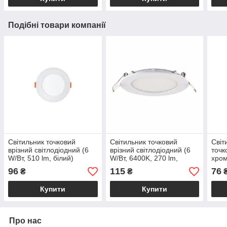
Подібні товари компанії
Світильник точковий
Світильник точковий
Світ
врізний світлодіодний (6
врізний світлодіодний (6
точк
W/Вт, 510 lm, білий)
W/Вт, 6400K, 270 lm,
хром
вбудований ЛЕД
білий) вбудований ЛЕД
96
115
76
₴
₴
світильник ALEXIS-6 3CCT
світильник Slim-6
Купити
Купити
Про нас