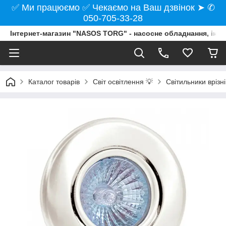
✅ Ми працюємо ✅ Чекаємо на Ваш дзвінок ➤ ✆
050-705-33-28
Інтернет-магазин "NASOS TORG" - насосне обладнання, інст
Каталог товарів
Світ освітлення 💡
Світильники врізні