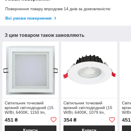
Повернення товару впродовж 14 днів за домовленістю
Всі умови повернення
З цим товаром також замовляють
Світильник точковий
Світильник точковий
Світ
врізний світлодіодний (15
врізний світлодіодний (15
вріз
W/Вт, 6400K, 1150 lm,
W/Вт, 6400K, 1079 lm,
W/Вт
білий) вбудований ЛЕД
білий) вбудований ЛЕД
біли
451
354
451
₴
₴
світильник MARIA-15
світильник VANESSA
світ
Купити
Купити