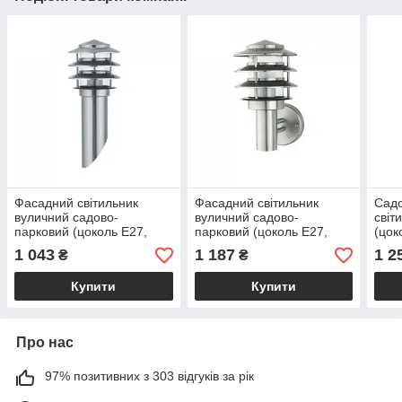
Фасадний світильник
Фасадний світильник
Садо
вуличний садово-
вуличний садово-
світ
парковий (цоколь Е27,
парковий (цоколь Е27,
(цок
IP44, метал, хром) KAYIN-
IP44, метал, хром) KAYIN-
хром
1 043
1 187
1 2
₴
₴
1
2
Купити
Купити
Про нас
97% позитивних з 303 відгуків за рік