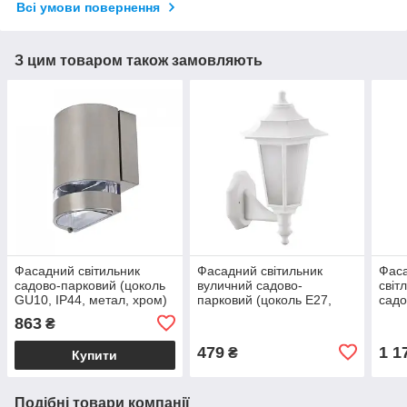
Всі умови повернення
З цим товаром також замовляють
Фасадний світильник
Фасадний світильник
Фаса
садово-парковий (цоколь
вуличний садово-
світ
GU10, IP44, метал, хром)
парковий (цоколь Е27,
садо
GARDENYA-3
IP44, пластик, білий)
4100
863
₴
BEGONYA-2
мета
479
1 1
₴
Купити
Подібні товари компанії