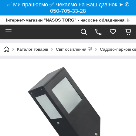
✅ Ми працюємо ✅ Чекаємо на Ваш дзвінок ➤ ✆
050-705-33-28
Інтернет-магазин "NASOS TORG" - насосне обладнання, інст
Каталог товарів
Світ освітлення 💡
Садово-паркові св