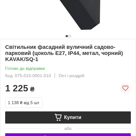
Світильник фасадний вуличний садово-
парковий (цоколь Е27, IP44, метал, чорний)
KAVAK/SQ-1
Готово до відправки
Код: 075-015-0001-010
Опт і роздріб
1 225
₴
1 138 ₴
від 5 шт.
Купити
або