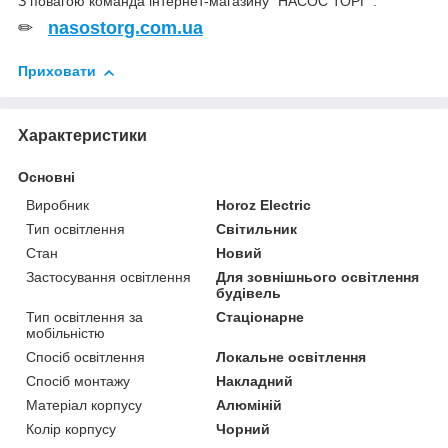
З повагою команда інтернет-магазину "НАСОС ТОРГ".
✏
nasostorg.com.ua
Приховати
Характеристики
Основні
Виробник
Horoz Electric
Тип освітлення
Світильник
Стан
Новий
Застосування освітлення
Для зовнішнього освітлення
будівель
Тип освітлення за
Стаціонарне
мобільністю
Спосіб освітлення
Локальне освітлення
Спосіб монтажу
Накладний
Матеріал корпусу
Алюміній
Колір корпусу
Чорний