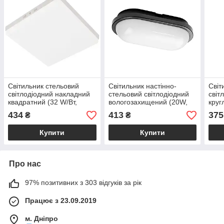
Світильник стельовий
Світильник настінно-
Світ
світлодіодний накладний
стельовий світлодіодний
світ
квадратний (32 W/Вт,
вологозахищений (20W,
круг
4200K, 3040 lm, IP20,
6400К, 2000 lm, IP65, овал
3040
434
413
375
₴
₴
білий) CARLA-32/SQ
чорний) AYDOS-20
CAR
Купити
Купити
Про нас
97% позитивних з 303 відгуків за рік
Працює з 23.09.2019
м. Дніпро