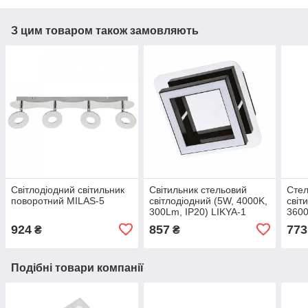
З цим товаром також замовляють
Світлодіодний світильник
Світильник стельовий
Стел
поворотний MILAS-5
світлодіодний (5W, 4000K,
світ
300Lm, IP20) LIKYA-1
3600
ETE
924
857
773
₴
₴
Подібні товари компанії