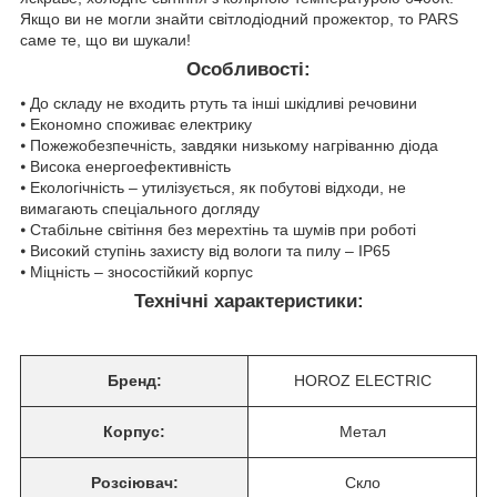
Якщо ви не могли знайти світлодіодний прожектор, то PARS
саме те, що ви шукали!
Особливості:
⦁ До складу не входить ртуть та інші шкідливі речовини
⦁ Економно споживає електрику
⦁ Пожежобезпечність, завдяки низькому нагріванню діода
⦁ Висока енергоефективність
⦁ Екологічність – утилізується, як побутові відходи, не
вимагають спеціального догляду
⦁ Стабільне світіння без мерехтінь та шумів при роботі
⦁ Високий ступінь захисту від вологи та пилу – ІР65
⦁ Міцність – зносостійкий корпус
Технічні характеристики:
Бренд:
HOROZ ELECTRIC
Корпус:
Метал
Розсіювач:
Скло