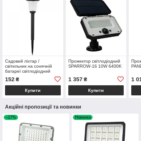
Садовий ліхтар /
Прожектор світлодіодний
Прож
світильник на сонячній
SPARROW-16 10W 6400K
PAN
батареї світлодіодний
(0,06W, 100mAh, 6400K,
152
1 357
1 0
₴
₴
1,5lm, чорний) PLUTON
Купити
Купити
Акційні пропозиції та новинки
–17%
Новинка