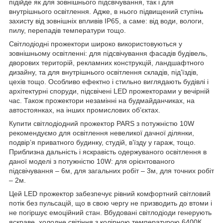
підійде як для зовнішнього підсвічування, так і для
внутрішнього освітлення. Адже, в нього підвищений ступінь
захисту від зовнішніх впливів IP65, а саме: від води, вологи,
пилу, перепадів температури тощо.
Світлодіодні прожектори широко використовуються у
зовнішньому освітленні: для підсвічування фасадів будівель,
дворових територій, рекламних конструкцій, ландшафтного
дизайну, та для внутрішнього освітлення складів, під’їздів,
цехів тощо. Особливо ефектно і стильно виглядають будівлі і
архітектурні споруди, підсвічені LED прожекторами у вечірній
час. Також прожектори незамінні на будмайданчиках, на
автостоянках, на інших промислових об’єктах.
Купити світлодіодний прожектор PARS з потужністю 10W
рекомендуємо для освітлення невеликої дачної ділянки,
подвір’я приватного будинку, студій, в’їзду у гараж, тощо.
Приблизна дальність і яскравість одержуваного освітлення в
даної моделі з потужністю 10W: для орієнтованого
підсвічування – 6м, для загальних робіт – 3м, для точних робіт
– 2м.
Цей LED прожектор забезпечує рівний комфортний світловий
потік без пульсацій, що в свою чергу не призводить до втоми і
не погіршує емоційний стан. Вбудовані світлодіоди генерують
яскраве, холодне світіння з колірною температурою 6400К.