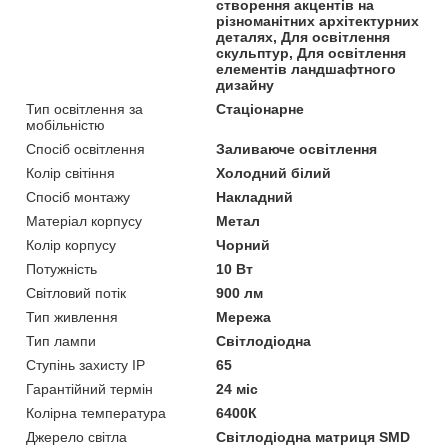
створення акцентів на
різноманітних архітектурних
деталях, Для освітлення
скульптур, Для освітлення
елементів ландшафтного
дизайну
Тип освітлення за
Стаціонарне
мобільністю
Спосіб освітлення
Заливаюче освітлення
Колір світіння
Холодний білий
Спосіб монтажу
Накладний
Матеріал корпусу
Метал
Колір корпусу
Чорний
Потужність
10 Вт
Світловий потік
900 лм
Тип живлення
Мережа
Тип лампи
Світлодіодна
Ступінь захисту IP
65
Гарантійний термін
24 міс
Колірна температура
6400К
Джерело світла
Світлодіодна матриця SMD