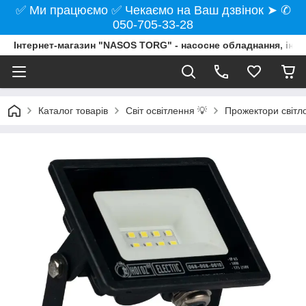
✅ Ми працюємо ✅ Чекаємо на Ваш дзвінок ➤ ✆
050-705-33-28
Інтернет-магазин "NASOS TORG" - насосне обладнання, інст
Каталог товарів
Світ освітлення 💡
Прожектори світло