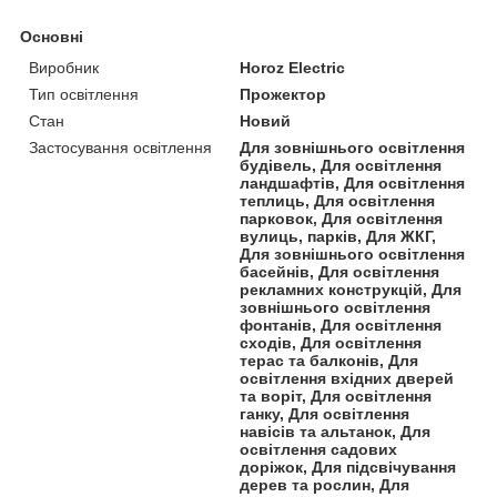
Основні
Виробник
Horoz Electric
Тип освітлення
Прожектор
Стан
Новий
Застосування освітлення
Для зовнішнього освітлення
будівель, Для освітлення
ландшафтів, Для освітлення
теплиць, Для освітлення
парковок, Для освітлення
вулиць, парків, Для ЖКГ,
Для зовнішнього освітлення
басейнів, Для освітлення
рекламних конструкцій, Для
зовнішнього освітлення
фонтанів, Для освітлення
сходів, Для освітлення
терас та балконів, Для
освітлення вхідних дверей
та воріт, Для освітлення
ганку, Для освітлення
навісів та альтанок, Для
освітлення садових
доріжок, Для підсвічування
дерев та рослин, Для