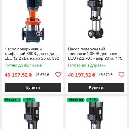
Насос поверхневий
Насос поверхневий
трифазний 380В для води
трифазний 380В для води
LEO (2,2 кВт, напір 26 м, 392
LEO (2,2 кВт, напір 28 м, 475
л/хв) вертикальний для
л/хв) вертикальний для
Готово до відправки
Готово до відправки
поливу, водопостачання
поливу, водопостачання
40 197,52
40 197,52
₴
₴
45 679 ₴
45 679 ₴
Купити
Купити
Новинка
–12%
Новинка
–12%