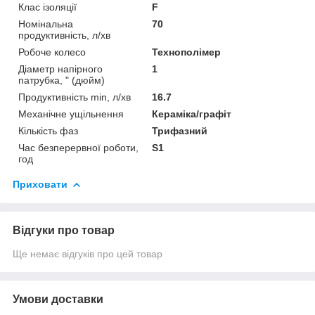
Клас ізоляції
F
Номінальна
70
продуктивність, л/хв
Робоче колесо
Технополімер
Діаметр напірного
1
патрубка, " (дюйм)
Продуктивність min, л/хв
16.7
Механічне ущільнення
Кераміка/графіт
Кількість фаз
Трифазний
Час безперервної роботи,
S1
год
Приховати
Відгуки про товар
Ще немає відгуків про цей товар
Умови доставки