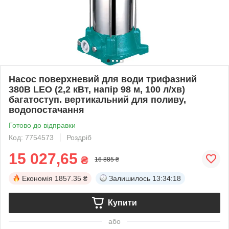
Насос поверхневий для води трифазний
380В LEO (2,2 кВт, напір 98 м, 100 л/хв)
багатоступ. вертикальний для поливу,
водопостачання
Готово до відправки
Код: 7754573
Роздріб
15 027,65
₴
16 885 ₴
Економія
1857.35 ₴
Залишилось
13:34:17
Купити
або