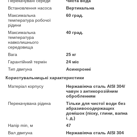
Перекачувані середи
Чиста вода
Встановлення насоса
Вертикальна
Максимальна
60 град.
температура робочої
рідини
Максимальна
40 град.
температура
навколишнього
середовища
Вага
25 кг
Гарантійний термін
24 міс
Тип двигуна
Асинхронні
Користувальницькі характеристики
Матеріал корпусу
Нержавіюча сталь AISI 304/
чавун з антикорозійним
обробленням
Перекачувана рідина
Тільки для чистої води без
абразивосодержащих
домішок (піску, глини, вапна
і. д.)
Напір min, м
47
Вал двигуна
Нержавіюча сталь AISI 304