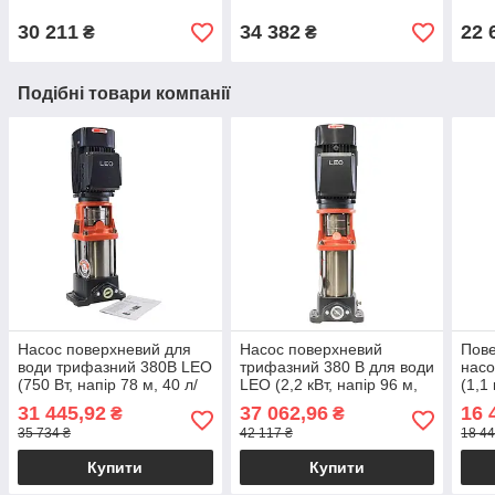
30 211
34 382
22 
₴
₴
Подібні товари компанії
Насос поверхневий для
Насос поверхневий
Пов
води трифазний 380В LEO
трифазний 380 В для води
насо
(750 Вт, напір 78 м, 40 л/
LEO (2,2 кВт, напір 96 м,
(1,1
хв) багатоступ.
133 л/хв) вертикальний
хв) 
31 445,92
37 062,96
16 
₴
₴
вертикальний для поливу,
для поливу,
поли
35 734 ₴
42 117 ₴
18 44
водопостачання
водопостачання
Купити
Купити