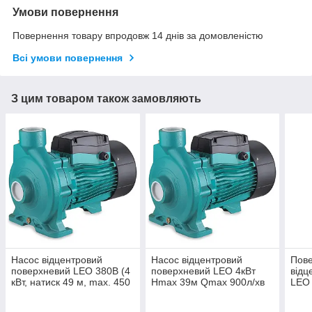
Умови повернення
Повернення товару впродовж 14 днів за домовленістю
Всі умови повернення
З цим товаром також замовляють
Насос відцентровий
Насос відцентровий
Пов
поверхневий LEO 380В (4
поверхневий LEO 4кВт
відц
кВт, натиск 49 м, max. 450
Hmax 39м Qmax 900л/хв
LEO 
л/хв, 2")
2"
Qmax