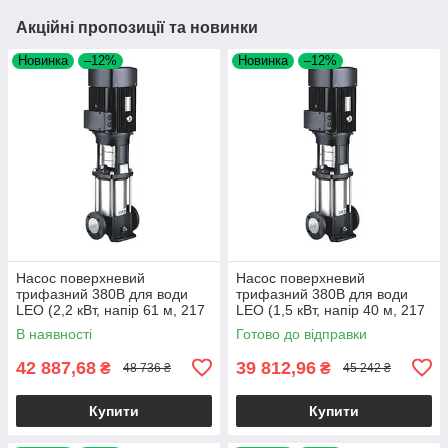
Акційні пропозиції та новинки
Новинка
–12%
Новинка
–12%
Насос поверхневий
Насос поверхневий
трифазний 380В для води
трифазний 380В для води
LEO (2,2 кВт, напір 61 м, 217
LEO (1,5 кВт, напір 40 м, 217
л/хв) багатоступеневий
л/хв) вертикальний для
В наявності
Готово до відправки
вертикальний для
поливу, водопостачання
водопостачання
42 887,68
39 812,96
₴
₴
48 736 ₴
45 242 ₴
Купити
Купити