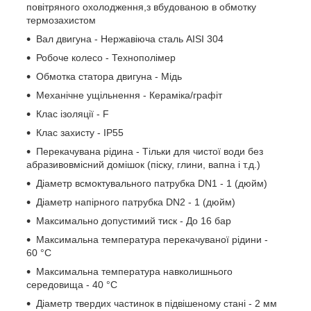
повітряного охолодження,з вбудованою в обмотку
термозахистом
Вал двигуна - Нержавіюча сталь AISI 304
Робоче колесо - Технополімер
Обмотка статора двигуна - Мідь
Механічне ущільнення - Кераміка/графіт
Клас ізоляції - F
Клас захисту - IP55
Перекачувана рідина - Тільки для чистої води без
абразивовмісний домішок (піску, глини, вапна і т.д.)
Діаметр всмоктувального патрубка DN1 - 1 (дюйм)
Діаметр напірного патрубка DN2 - 1 (дюйм)
Максимально допустимий тиск - До 16 бар
Максимальна температура перекачуваної рідини -
60 °C
Максимальна температура навколишнього
середовища - 40 °C
Діаметр твердих частинок в підвішеному стані - 2 мм