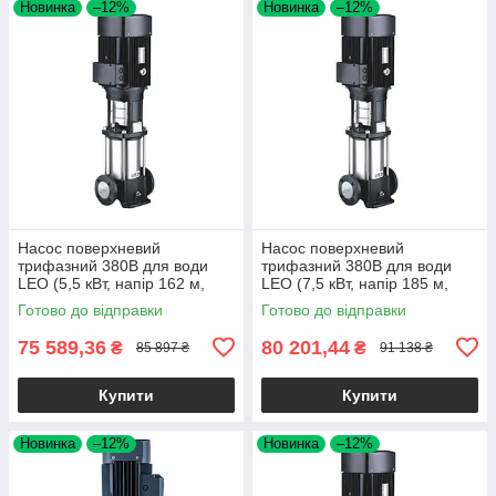
Новинка
–12%
Новинка
–12%
Насос поверхневий
Насос поверхневий
трифазний 380В для води
трифазний 380В для води
LEO (5,5 кВт, напір 162 м,
LEO (7,5 кВт, напір 185 м,
217 л/хв) багатоступеневий
217 л/хв) багатоступеневий
Готово до відправки
Готово до відправки
вертикальний для
вертикальний для
водопостачання
водопостачання
75 589,36
80 201,44
₴
₴
85 897 ₴
91 138 ₴
Купити
Купити
Новинка
–12%
Новинка
–12%