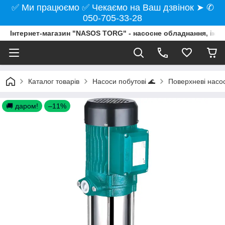
✅ Ми працюємо ✅ Чекаємо на Ваш дзвінок ➤ ✆
050-705-33-28
Інтернет-магазин "NASOS TORG" - насосне обладнання, інст
Каталог товарів
Насоси побутові 🌊
Поверхневі насо
🚚 даром!
–11%