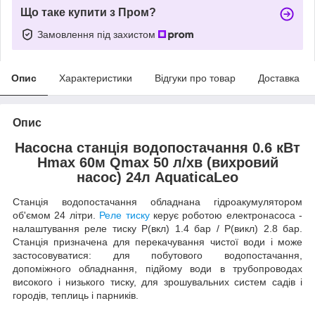
Що таке купити з Пром?
Замовлення під захистом
Опис
Характеристики
Відгуки про товар
Доставка
Опис
Насосна станція водопостачання 0.6 кВт
Hmax 60м Qmax 50 л/хв (вихровий
насос) 24л AquaticaLeo
Станція водопостачання обладнана гідроакумулятором
об'ємом 24 літри.
Реле тиску
керує роботою електронасоса -
налаштування реле тиску Р(вкл) 1.4 бар / Р(викл) 2.8 бар.
Станція призначена для перекачування чистої води і може
застосовуватися: для побутового водопостачання,
допоміжного обладнання, підйому води в трубопроводах
високого і низького тиску, для зрошувальних систем садів і
городів, теплиць і парників.