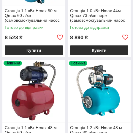
Станція 1.1 кВт Hmax 50 м
Станція 1.0 кВт Hmax 44м
Qmax 60 л/хв
Qmax 73 л/хв нерж
(самовсмоктувальний насос
(самовсмоктувальний насос
неірж) 50 л Україна
нерж) 50 л Україна ТМ LEO
Готово до відправки
Готово до відправки
AQUATICA
8 523
8 890
₴
₴
Купити
Купити
Новинка
Новинка
Станція 1.1 кВт Hmax 48 м
Станція 1.2 кВт Hmax 48 м
Qmax 60 л/хв
Qmax 80 л/хв нерж