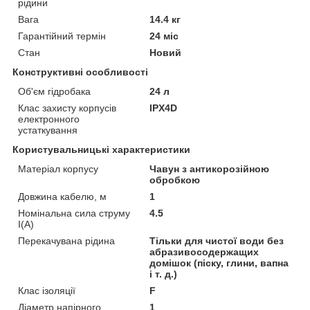
рідини
Вага
14.4 кг
Гарантійний термін
24 міс
Стан
Новий
Конструктивні особливості
Об'єм гідробака
24 л
Клас захисту корпусів
IPX4D
електронного
устаткування
Користувальницькі характеристики
Матеріал корпусу
Чавун з антикорозійною
обробкою
Довжина кабелю, м
1
Номінальна сила струму
4.5
I(А)
Перекачувана рідина
Тільки для чистої води без
абразивосодержащих
домішок (піску, глини, вапна
і т. д.)
Клас ізоляції
F
Діаметр напірного
1