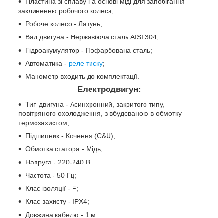
Пластина зі сплаву на основі міді для запобігання
заклиненню робочого колеса;
Робоче колесо - Латунь;
Вал двигуна - Нержавіюча сталь AISI 304;
Гідроакумулятор - Пофарбована сталь;
Автоматика -
реле тиску
;
Манометр входить до комплектації.
Електродвигун:
Тип двигуна - Асинхронний, закритого типу,
повітряного охолодження, з вбудованою в обмотку
термозахистом;
Підшипник - Кочення (C&U);
Обмотка статора - Мідь;
Напруга - 220-240 В;
Частота - 50 Гц;
Клас ізоляції - F;
Клас захисту - IPX4;
Довжина кабелю - 1 м.