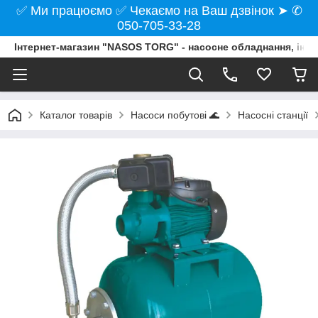
✅ Ми працюємо ✅ Чекаємо на Ваш дзвінок ➤ ✆
050-705-33-28
Інтернет-магазин "NASOS TORG" - насосне обладнання, інст
Каталог товарів
Насоси побутові 🌊
Насосні станції