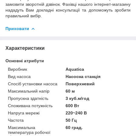
замовити зворотній дзвінок. Фахівці нашого інтернет-магазину
нададуть Вам докладні консультації та допоможуть зробити
правильний вибір.
Приховати
Характеристики
Основні атрибути
Виробник
Aquatica
Вид насоса
Насосна станція
Спосіб установки насоса
Поверхневий
Максимальний напір
60 м
Пропускна здатність
3 куб.м/год
Споживана потужність
600 Вт
Напруга мережі
220~240 В
Частота
50 Гц
Максимальна
60 град.
температура робочої