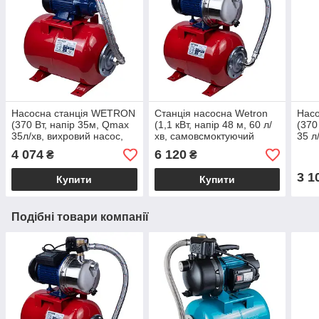
Насосна станція WETRON
Станція насосна Wetron
Нас
(370 Вт, напір 35м, Qmax
(1,1 кВт, напір 48 м, 60 л/
(370
35л/хв, вихровий насос,
хв, самовсмоктуючий
35 л
бак 24 літри) для води,
насос, бак 24 л) для
бак 
4 074
6 120
₴
₴
свердловини
свердловини, криниці
коло
3 1
Купити
Купити
Подібні товари компанії