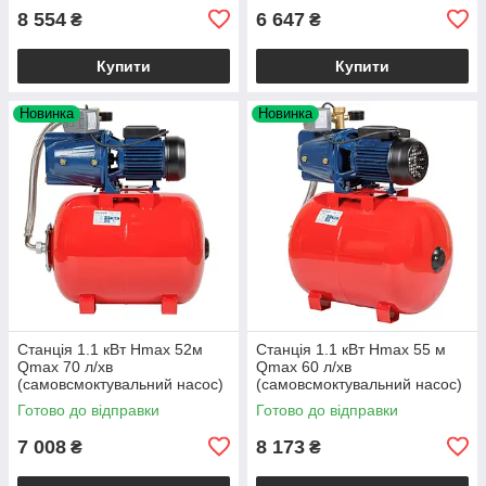
8 554
6 647
₴
₴
Купити
Купити
Новинка
Новинка
Станція 1.1 кВт Hmax 52м
Станція 1.1 кВт Hmax 55 м
Qmax 70 л/хв
Qmax 60 л/хв
(самовсмоктувальний насос)
(самовсмоктувальний насос)
50 л Україна Wetron
50 л Україна AQUATICA
Готово до відправки
Готово до відправки
(775093/50)
7 008
8 173
₴
₴