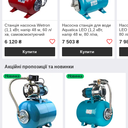
Станція насосна Wetron
Насосна станція для води
Насо
(1,1 кВт, напір 48 м, 60 л/
Aquatica LEO (1,2 кВт,
LEO 
хв, самовсмоктуючий
напір 48 м, 80 л/хв,
80 л
насос, бак 24 л) для
самовсмоктуючий насос,
насо
6 120
7 503
7 9
₴
₴
свердловини, криниці
бак 24 л)
поли
Купити
Купити
Акційні пропозиції та новинки
Новинка
Новинка