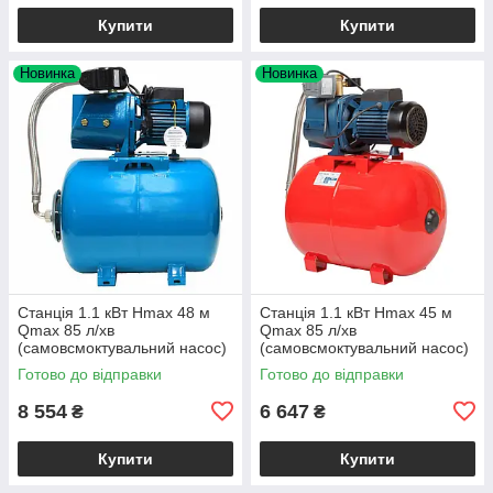
Купити
Купити
Новинка
Новинка
Станція 1.1 кВт Hmax 48 м
Станція 1.1 кВт Hmax 45 м
Qmax 85 л/хв
Qmax 85 л/хв
(самовсмоктувальний насос)
(самовсмоктувальний насос)
50 л Україна AQUATICA
50 л Україна Wetron
Готово до відправки
Готово до відправки
8 554
6 647
₴
₴
Купити
Купити