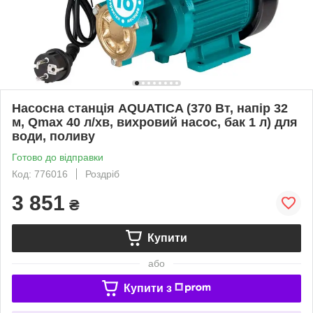
Насосна станція AQUATICA (370 Вт, напір 32
м, Qmax 40 л/хв, вихровий насос, бак 1 л) для
води, поливу
Готово до відправки
Код: 776016
Роздріб
3 851
₴
Купити
або
Купити з