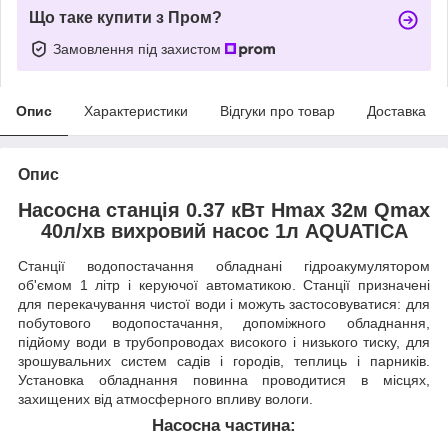
Що таке купити з Пром?
Замовлення під захистом
Опис
Характеристики
Відгуки про товар
Доставка
Опис
Насосна станція 0.37 кВт Hmax 32м Qmax
40л/хв вихровий насос 1л AQUATICA
Станції водопостачання обладнані гідроакумулятором
об'ємом 1 літр і керуючої автоматикою. Станції призначені
для перекачування чистої води і можуть застосовуватися: для
побутового водопостачання, допоміжного обладнання,
підйому води в трубопроводах високого і низького тиску, для
зрошувальних систем садів і городів, теплиць і парників.
Установка обладнання повинна проводитися в місцях,
захищених від атмосферного впливу вологи.
Насосна частина: