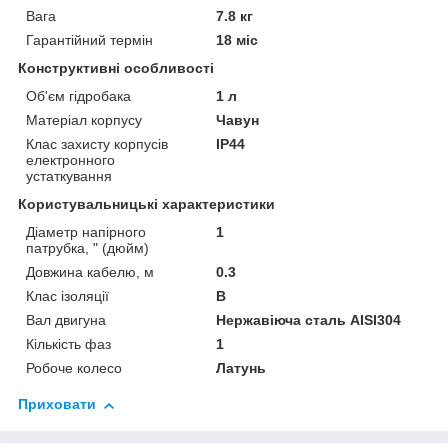
Вага
7.8 кг
Гарантійний термін
18 міс
Конструктивні особливості
Об'єм гідробака
1 л
Матеріал корпусу
Чавун
Клас захисту корпусів
IP44
електронного
устаткування
Користувальницькі характеристики
Діаметр напірного
1
патрубка, " (дюйм)
Довжина кабелю, м
0.3
Клас ізоляції
B
Вал двигуна
Нержавіюча сталь AISI304
Кількість фаз
1
Робоче колесо
Латунь
Приховати