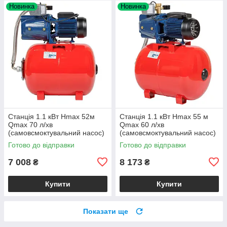
Новинка
Новинка
Станція 1.1 кВт Hmax 52м
Станція 1.1 кВт Hmax 55 м
Qmax 70 л/хв
Qmax 60 л/хв
(самовсмоктувальний насос)
(самовсмоктувальний насос)
50 л Україна Wetron
50 л Україна AQUATICA
Готово до відправки
Готово до відправки
(775093/50)
7 008
8 173
₴
₴
Купити
Купити
Показати ще