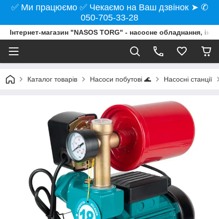
✅ Ми працюємо ✅ Чекаємо на Ваш дзвінок ➤ ✆
050-705-33-28
Інтернет-магазин "NASOS TORG" - насосне обладнання, інст
Каталог товарів
Насоси побутові 🌊
Насосні станції