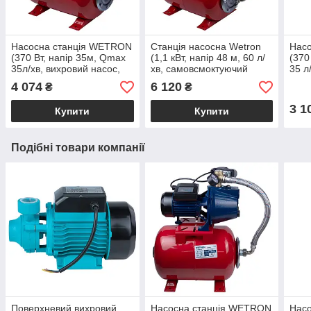
Насосна станція WETRON
Станція насосна Wetron
Нас
(370 Вт, напір 35м, Qmax
(1,1 кВт, напір 48 м, 60 л/
(370
35л/хв, вихровий насос,
хв, самовсмоктуючий
35 л
бак 24 літри) для води,
насос, бак 24 л) для
бак 
4 074
6 120
₴
₴
свердловини
свердловини, криниці
коло
3 1
Купити
Купити
Подібні товари компанії
Поверхневий вихровий
Насосна станція WETRON
Насо