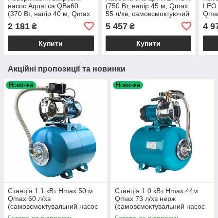
насос Aquatica QBa60
(750 Вт, напір 45 м, Qmax
LEO 
(370 Вт, напір 40 м, Qmax
55 л/хв, самовсмоктуючий
Qmax
40 л/хв) для поливу,
насос, бак 24 л) для води,
насо
2 181
5 457
4 9
₴
₴
колодязя, свердловини
поливу
свер
Купити
Купити
Акційні пропозиції та новинки
Новинка
Новинка
Станція 1.1 кВт Hmax 50 м
Станція 1.0 кВт Hmax 44м
Qmax 60 л/хв
Qmax 73 л/хв нерж
(самовсмоктувальний насос
(самовсмоктувальний насос
неірж) 50 л Україна
нерж) 50 л Україна ТМ LEO
Готово до відправки
Готово до відправки