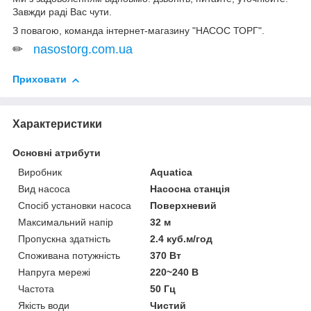
Завжди раді Вас чути.
З повагою, команда інтернет-магазину "НАСОС ТОРГ".
✏
nasostorg.com.ua
Приховати
Характеристики
Основні атрибути
Виробник
Aquatica
Вид насоса
Насосна станція
Спосіб установки насоса
Поверхневий
Максимальний напір
32 м
Пропускна здатність
2.4 куб.м/год
Споживана потужність
370 Вт
Напруга мережі
220~240 В
Частота
50 Гц
Якість води
Чистий