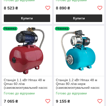
AQUATICA
8 523
8 890
₴
₴
Купити
Купити
Новинка
Новинка
Станція 1.1 кВт Hmax 48 м
Станція 1.2 кВт Hmax 48 м
Qmax 60 л/хв
Qmax 80 л/хв нерж
(самовсмоктувальний насос
(самовсмоктувальний насос
неірж) 50 л Україна Wetron
нерж) 50 л Україна ТМ LEO
Готово до відправки
Готово до відправки
7 065
9 155
₴
₴