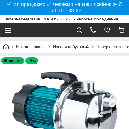
✅ Ми працюємо ✅ Чекаємо на Ваш дзвінок ➤ ✆
050-705-33-28
Інтернет-магазин "NASOS TORG" - насосне обладнання, інст
Каталог товарів
Насоси побутові 🌊
Поверхневі насо
🚚 даром!
–9%