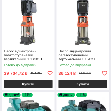
Насос відцентровий
Насос відцентровий
багатоступеневий
багатоступеневий
вертикальний 1.1 кВт H
вертикальний 1.1 кВт H
136(130)м Q 40(17) л/хв нерж
114(110)м Q 40(17) л/хв нерж
Готово до відправки
Готово до відправки
LEO 3.0 innovation LVRm
LEO 3.0 innovation
39 704,72
36 124
₴
₴
45 119 ₴
41 050 ₴
Купити
Купити
🚚 даром!
–11%
🚚 даром!
–11%