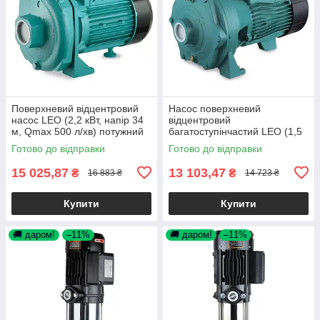
Поверхневий відцентровий
Насос поверхневий
насос LEO (2,2 кВт, напір 34
відцентровий
м, Qmax 500 л/хв) потужний
багатоступінчастий LEO (1,5
насос для води, поливу
кВт, напір 57,5 м, 160 л/хв)
Готово до відправки
Готово до відправки
2ACm150 для води, поливу
15 025,87
13 103,47
₴
₴
16 883 ₴
14 723 ₴
Купити
Купити
🚚 даром!
–11%
🚚 даром!
–11%