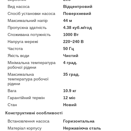
Вид насоса
Відцентровий
Спосіб установки насоса
Поверхневий
Максимальний напір
44 м
Пропускна здатність
4.38 куб.м/год
Споживана потужність
1000 Вт
Напруга мережі
220~240 В
Частота
50 Гц
Якість води
Чистий
Мінімальна температура
4 град.
робочої рідини
Максимальна
35 град.
температура робочої
рідини
Вага
10.9 кг
Гарантійний термін
12 міс
Стан
Новий
Конструктивні особливості
Встановлення насоса
Горизонтальна
Матеріал корпусу
Нержавіюча сталь