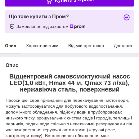
Купити з
Що таке купити з Пром?
Замовлення під захистом
Опис
Характеристики
Відгуки про товар
Доставка
Опис
Відцентровий самовсмоктуючий насос
LEO(1,0 кВт, Hmax 44 м, Qmax 73 л/хв),
нержавіюча сталь, поверхневий
Насоси цієї серії призначені для перекачування чистої води,
можуть застосовуватися для побутового водопостачання,
допоміжного обладнання, підйому води в трубопроводах
низького тиску, зрошувальних систем садів і городів, теплиць і
парників, подачі води спільно з невеликими резервуарами під
час використання керуючої автоматики (керуючі реле,
контролери тиску). Встановлення обладнання має