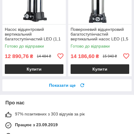
Насос відцентровий
Поверхневий відцентровий
вертикальний
багатоступінчастий
багатоступінчастий LEO (1,1
вертикальний насос LEO (1,5
кВт, Hmax 82 м ,Qmax 67 л/
кВт, напір 94 м, max 67 л/хв)
Готово до відправки
Готово до відправки
хв) поверхневий
для води
12 890,76
14 186,60
₴
₴
14 484 ₴
15 940 ₴
Купити
Купити
Показати ще
Про нас
97% позитивних з 303 відгуків за рік
Працює з 23.09.2019