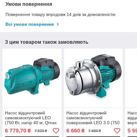
Умови повернення
Повернення товару впродовж 14 днів за домовленістю
Всі умови повернення
З цим товаром також замовляють
Насос відцентровий
Насос відцентровий
Насо
самовсмоктуючий LEO
самовсмоктуючий
відц
(750 Вт, напір 40 м, Qmax
поверхневий LEO 3.0 (750
вер
85 л/хв) поверхневий, для
Вт, напор 46 м, Qmax 55
(750
6 779,70
6 660
5 5
₴
₴
7 533 ₴
7 400 ₴
поливу, свердловини
л/хв, нержавіюча сталь)
л/хв