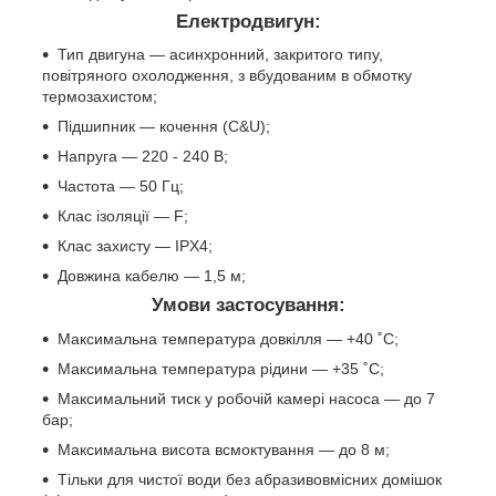
Електродвигун:
Тип двигуна — асинхронний, закритого типу,
повітряного охолодження, з вбудованим в обмотку
термозахистом;
Підшипник — кочення (C&U);
Напруга — 220 - 240 В;
Частота — 50 Гц;
Клас ізоляції — F;
Клас захисту — IPX4;
Довжина кабелю — 1,5 м;
Умови застосування:
Максимальна температура довкілля — +40 ˚С;
Максимальна температура рідини — +35 ˚С;
Максимальний тиск у робочій камері насоса — до 7
бар;
Максимальна висота всмоктування — до 8 м;
Тільки для чистої води без абразивовмісних домішок