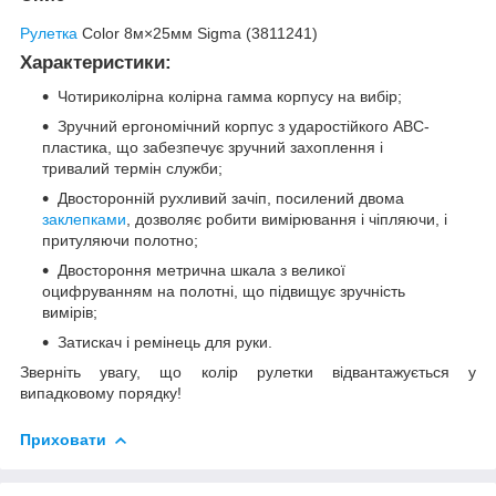
Рулетка
Color 8м×25мм Sigma (3811241)
Характеристики:
Чотириколірна колірна гамма корпусу на вибір;
Зручний ергономічний корпус з ударостійкого АВС-
пластика, що забезпечує зручний захоплення і
тривалий термін служби;
Двосторонній рухливий зачіп, посилений двома
заклепками
, дозволяє робити вимірювання і чіпляючи, і
притуляючи полотно;
Двостороння метрична шкала з великої
оцифруванням на полотні, що підвищує зручність
вимірів;
Затискач і ремінець для руки.
Зверніть увагу, що колір рулетки відвантажується у
випадковому порядку!
Приховати