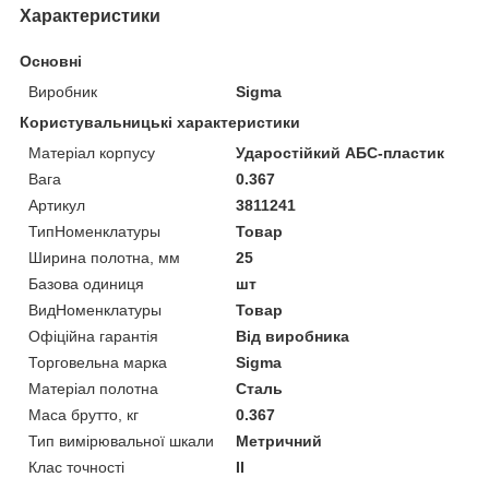
Характеристики
Основні
Виробник
Sigma
Користувальницькі характеристики
Матеріал корпусу
Ударостійкий АБС-пластик
Вага
0.367
Артикул
3811241
ТипНоменклатуры
Товар
Ширина полотна, мм
25
Базова одиниця
шт
ВидНоменклатуры
Товар
Офіційна гарантія
Від виробника
Торговельна марка
Sigma
Матеріал полотна
Сталь
Маса брутто, кг
0.367
Тип вимірювальної шкали
Метричний
Клас точності
II