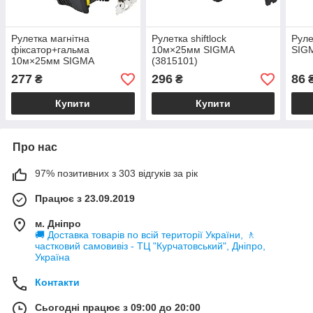
Рулетка магнітна
Рулетка shiftlock
Руле
фіксатор+гальма
10м×25мм SIGMA
SIGM
10м×25мм SIGMA
(3815101)
(3823101)
277
296
86
₴
₴
Купити
Купити
Про нас
97% позитивних з 303 відгуків за рік
Працює з 23.09.2019
м. Дніпро
🚚 Доставка товарів по всій території України, 🚶
частковий самовивіз - ТЦ "Курчатовський", Дніпро,
Україна
Контакти
Сьогодні працює з 09:00 до 20:00