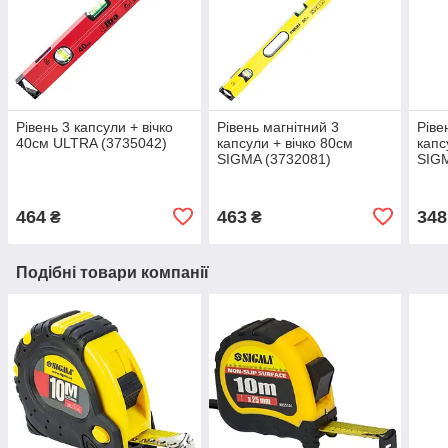
Рівень 3 капсули + вічко
Рівень магнітний 3
Ріве
40см ULTRA (3735042)
капсули + вічко 80см
капс
SIGMA (3732081)
SIGM
464
463
348
₴
₴
Подібні товари компанії