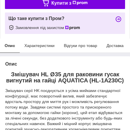
Купити з
Що таке купити з Пром?
Замовлення під захистом
Опис
Характеристики
Відгуки про товар
Доставка
Опис
Змішувач HL Ø35 для раковини гусак
вигнутий на гайці AQUATICA (HL-1A230C)
Змішувач серії HK поєднується з усіма мийками стандартної
конфігурації, має поворотний вилив, який забезпечує
вдосталь простору для миття рук і можливість регулювання
потоку води. Завдяки системі простого та прискореного
монтажу за допомогою гайки (корони), цей етап відбувається
за лічені секунди, без додаткового інструменту або будь-яких
спеціальних навичок. Важкий і міцний корпус змішувача
покритий захисно-декоративним хромонікелевим покриттям,