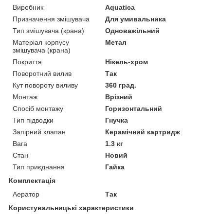
Виробник
Aquatica
Призначення змішувача
Для умивальника
Тип змішувача (крана)
Одноважільний
Матеріал корпусу
Метал
змішувача (крана)
Покриття
Нікель-хром
Поворотний вилив
Так
Кут повороту виливу
360 град.
Монтаж
Врізний
Спосіб монтажу
Горизонтальний
Тип підводки
Гнучка
Запірний клапан
Керамічний картридж
Вага
1.3 кг
Стан
Новий
Тип приєднання
Гайка
Комплектація
Аератор
Так
Користувальницькі характеристики