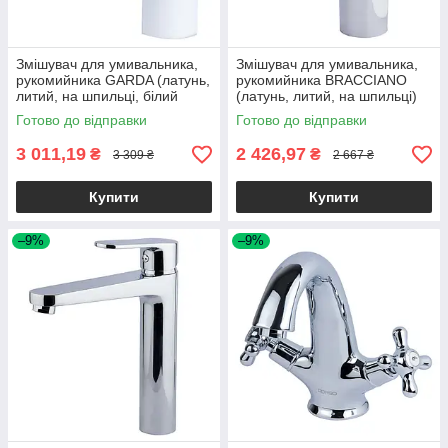
Змішувач для умивальника,
Змішувач для умивальника,
рукомийника GARDA (латунь,
рукомийника BRACCIANO
литий, на шпильці, білий
(латунь, литий, на шпильці)
колір) для раковини ТМ
для раковини ТМ CORSO
Готово до відправки
Готово до відправки
CORSO
3 011,19
2 426,97
₴
₴
3 309 ₴
2 667 ₴
Купити
Купити
–9%
–9%