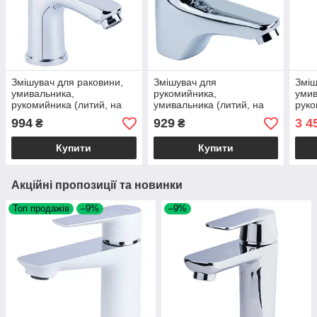
Змішувач для раковини,
Змішувач для
Зміш
умивальника,
рукомийника,
умив
рукомийника (литий, на
умивальника (литий, на
рук
гайці) ТМ AQUATICA
гайці) для раковини ТМ
(лат
994
929
3 4
₴
₴
AQUATICA
гуса
рак
Купити
Купити
Акційні пропозиції та новинки
Топ продажів
–9%
–9%