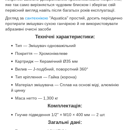
яке так само вирізняється чудовим блиском і зберігає свій
первісний вигляд навіть після багатьох років експлуатації.
Догляд за
сантехнікою
"Aquatica" простий, досить періодично
протирати змішувач сухою ганчіркою й не використовувати
абразивні очисні засоби
Технічні характеристики:
Тип — Змішувач одноважільний
Покриття — Хромонікелеве
Картридж — Керамічний Ø35 мм
Вилив — J-подібний, поворотний 360°
Тип кріплення — Гайка (корона)
Матеріал змішувача — Сплав на основі міді, алюмінію
й цинку
Маса нетто — 1,300 кг
Комплектація:
Гнучке підведення 1/2" × M10 × 400 мм — 2 шт.
Загальні дані: