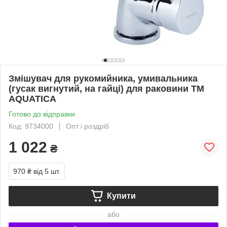
Змішувач для рукомийника, умивальника
(гусак вигнутий, на гайці) для раковини ТМ
AQUATICA
Готово до відправки
Код: 9734000
Опт і роздріб
1 022
₴
970 ₴
від 5 шт.
Купити
або