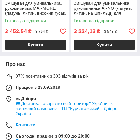
Змішувач для умивальника,
Змішувач для умивальника,
рукомийника MARMORE
рукомийника ARNO (латунь,
(латунь, литий, високий гусак,
литий, на шпильці) для
на гайці) для раковини ТМ
раковини ТМ CORSO
Готово до відправки
Готово до відправки
CORSO
3 452,54
3 224,13
₴
₴
3 794 ₴
3 543 ₴
Купити
Купити
Про нас
97% позитивних з 303 відгуків за рік
Працює з 23.09.2019
м. Дніпро
🚚 Доставка товарів по всій території України, 🚶
частковий самовивіз - ТЦ "Курчатовський", Дніпро,
Україна
Контакти
Сьогодні працює з 09:00 до 20:00