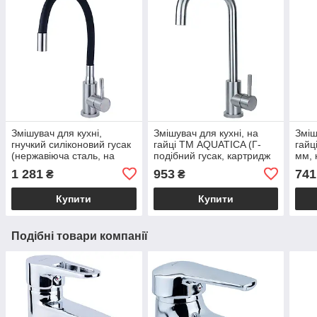
Змішувач для кухні,
Змішувач для кухні, на
Зміш
гнучкий силіконовий гусак
гайці ТМ AQUATICA (Г-
гайц
(нержавіюча сталь, на
подібний гусак, картридж
мм, 
гайці, картридж Ø35мм)
Ø35 мм) кухонний кран
кухо
1 281
953
741
₴
₴
ТМ AQUATICA
Купити
Купити
Подібні товари компанії