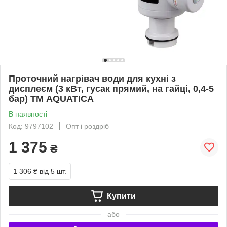
Проточний нагрівач води для кухні з
дисплеєм (3 кВт, гусак прямий, на гайці, 0,4-5
бар) ТМ AQUATICA
В наявності
Код: 9797102
Опт і роздріб
1 375
₴
1 306 ₴
від 5 шт.
Купити
або