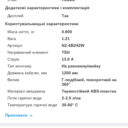
Додаткові характеристики і комплектація
Дисплей
Так
Користувальницькі характеристики
Маса нетто, кг
0.800
Вага
1.21
Артикул
NZ-6B242W
Нагріваючий елемент
ТЕН
Струм
13.6 А
Тип монтажу
На раковину/мийку
Довжина кабелю, мм
1200 мм
Вилив
Г-подібний, поворотний на
360°
Матеріал змішувача
Термостійкий ABS-пластик
Потік гарячої води
2-2.5 л/хв
Температура гарячої води
30-60° С
Приховати