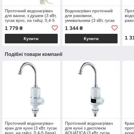
Проточний водонагрівач
Водонагрівач проточний
Прот
для ванни, з душем (3 кВт,
для раковини,
водо
гусак вухо, на гайці, 0,4-5
умивальника (3 кВт, гусак
рако
бар, нижнє кріплення) ТМ
довгий, на гайці, 0,4-5
AQUA
1 779
1 344
₴
₴
AQUATICA
бар) ТМ AQUATICA
5бар
гайц
1 3
Купити
Купити
Подібні товари компанії
Проточний водонагрівач-
Проточний водонагрівач
Кран
кран для кухні (3 кВт, гусак
для кухні з дисплеєм
прот
вухо, на гайці, 0,4-5 бара)
AQUATICA (3 кВт, гусак
кухн