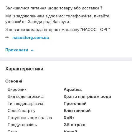
Залишилися питання щодо товару або доставки ❓
Ми із задоволенням відповімо: телефонуйте, питайте,
уточнюйте. Завжди раді Вас чути.
З повагою команда інтернет-магазину "НАСОС ТОРГ".
✏
nasostorg.com.ua
Приховати
Характеристики
Основні
Виробник
Aquatica
Вид водонагрівача
Кран з підігрівом води
Тип водонагрівача
Проточний
Спосіб нагріву
Електричний
Потужність номінальна
3 кВт
Продуктивність
2.5 літр/хв
Стан
Новий