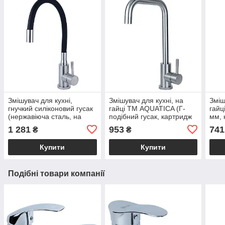
Змішувач для кухні,
Змішувач для кухні, на
Зміш
гнучкий силіконовий гусак
гайці ТМ AQUATICA (Г-
гайц
(нержавіюча сталь, на
подібний гусак, картридж
мм, 
гайці, картридж Ø35мм)
Ø35 мм) кухонний кран
кухо
1 281
953
741
₴
₴
ТМ AQUATICA
Купити
Купити
Подібні товари компанії