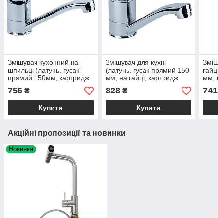
Змішувач кухонний на
Змішувач для кухні
Зміш
шпильці (латунь, гусак
(латунь, гусак прямий 150
гайц
прямий 150мм, картридж
мм, на гайці, картридж
мм, 
Ø40 мм) ТМ TAU змішувач
Ø40мм) кухонний
кухо
756
828
741
₴
₴
для кухні
змішувач ТМ TAU
Купити
Купити
Акційні пропозиції та новинки
Новинка