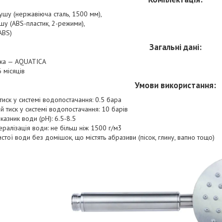
ушу (нержавіюча сталь, 1500 мм),
шу (АВS-пластик, 2-режими),
ABS)
Загальні дані:
ка — AQUATICA
6 місяців
Умови використання:
тиск у системі водопостачання: 0.5 бара
 тиск у системі водопостачання: 10 барів
азник води (pH): 6.5-8.5
ералізація води: не більш ніж 1500 г/м3
истої води без домішок, що містять абразиви (пісок, глину, вапно тощо)