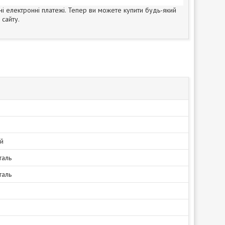
ні електронні платежі. Тепер ви можете купити будь-який
сайту.
й
таль
таль