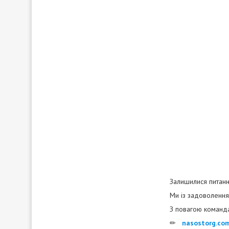
Залишилися питанн
Ми із задоволенням
З повагою команда
✏
nasostorg.co