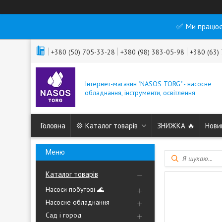
✅ Ми працює
+380 (50) 705-33-28
+380 (98) 383-05-98
+380 (63)
Інтернет-магазин "NASOS TORG" - насосне
обладнання, інструменти, освітлення
Головна
💢 Каталог товарів
ЗНИЖКА 🔥
Нови
Каталог товарів
Насоси побутові 🌊
Насосне обладнання
Сад і город