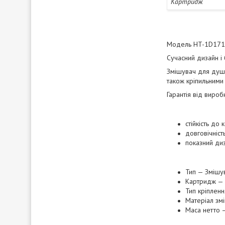
Картридж
Модель HT-1D171P 
Сучасний дизайн і
Змішувач для душу
також кріпильними
Гарантія від вироб
стійкість до 
довговічність
показний ди
Тип — Змішу
Картридж — 
Тип кріплен
Матеріал зм
Маса нетто —