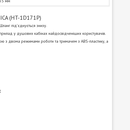
35 мм
ICA (HT-1D171P)
ланг під'єднується знизу.
 прилад у душових кабінах найдосвідченіших користувачів.
кою з двома режимами роботи та тримачем з ABS-пластику, а
: