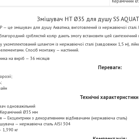
Керамічний Ø
Змішувач HT Ø35 для душу SS AQUAT
— це змішувач для душу Акватика, виготовлений із нержавіючої сталі. Ш
 благородний сріблястий колір дають змогу встановити цей сантехнічний
 укомплектований шлангом із нержавіючої сталі (завдовжки 1,5 м), лій
 елементами. Спосіб монтажу — настінний.
ника на виріб — 36 місяців
Переваги:
корозії;
;
зайн
Технічні характеристики
вач одноважільний
Керамічний Ø35 мм
ня — Ексцентрики з декоративними відбивачами (нержавіюча сталь)
ішувача — нержавіюча сталь AISI 304
 1,390 кг
Комплектація: