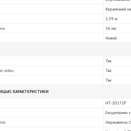
Керамічний к
1.39 кг
мін
36 міс
Новий
Так
ої лійки
Так
Так
ИЦЬКІ ХАРАКТЕРИСТИКИ
HT-1D171P
Ексцентрики з
ача
Нержавіюча с