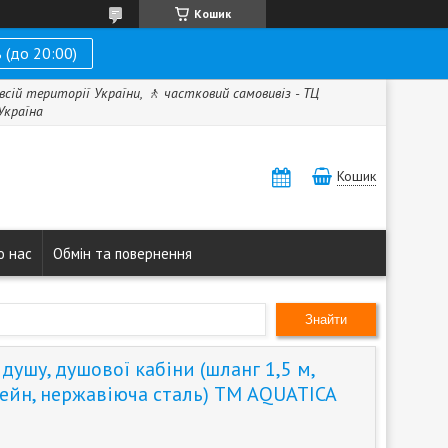
Кошик
 (до 20:00)
всій території України, 🚶 частковий самовивіз - ТЦ
 Україна
Кошик
о нас
Обмін та повернення
Знайти
душу, душової кабіни (шланг 1,5 м,
тейн, нержавіюча сталь) ТМ AQUATICA