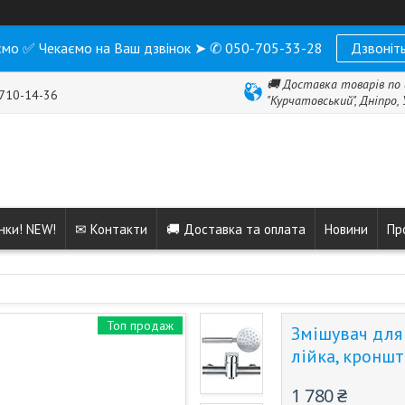
мо ✅ Чекаємо на Ваш дзвінок ➤ ✆ 050-705-33-28
Дзвоніть
🚚 Доставка товарів по 
 710-14-36
"Курчатовський", Дніпро,
нки! NEW!
✉ Контакти
🚚 Доставка та оплата
Новини
Пр
Топ продаж
Змішувач для 
лійка, кронш
1 780 ₴