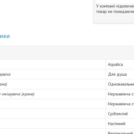
У компанії підключе
товар не покидаючи 
тики
Aquatica
шувача
Для душа
ана)
Одноважільни
 змішувача (крана)
Нержавіюча с
Нержавіюча с
Сріблястий
Настінний
Вертикальний