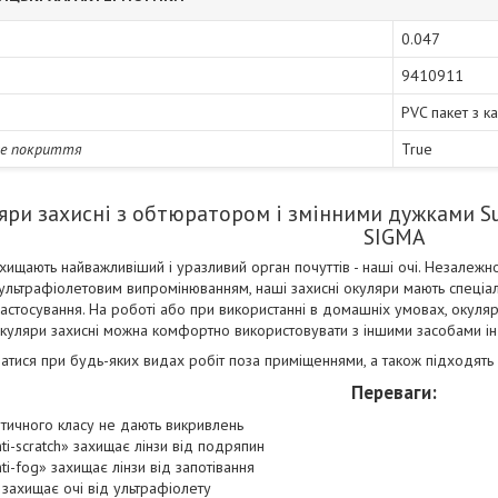
0.047
9410911
PVC пакет з 
не покриття
True
яри захисні з обтюратором і змінними дужками Supe
SIGMA
хищають найважливіший і уразливий орган почуттів - наші очі. Незалежно
 ультрафіолетовим випромінюванням, наші захисні окуляри мають спеціал
 застосування. На роботі або при використанні в домашніх умовах, окул
 Окуляри захисні можна комфортно використовувати з іншими засобами ін
атися при будь-яких видах робіт поза приміщеннями, а також підходять 
Переваги:
птичного класу не дають викривлень
ti-scratch» захищає лінзи від подряпин
ti-fog» захищає лінзи від запотівання
захищає очі від ультрафіолету