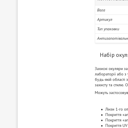
Вага
Артикул
Тип упаковки
Антизапотіваль
Набір окул
Захисні окуляри за
лабораторії або з
будь-якій області
захисту та стилю.
Можуть застосовув
Лінзи 1-го о
Покриття «an
Покриття «an
Покриття UV 