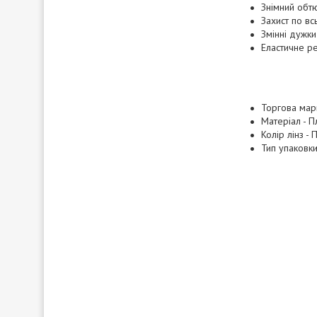
Знімний обт
Захист по в
Змінні дужк
Еластичне р
Торгова мар
Матеріал - П
Колір лінз -
Тип упаковки