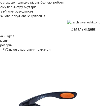
юратор, що підвищує рівень безпеки роботи
сьому периметру окулярів
и з м’якими завушниками
езинове регульоване кріплення
Загальні дані:
ка - Sigma
ластик
 Прозорий
 - PVC пакет з картонним тримачем