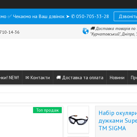
мо ✅ Чекаємо на Ваш дзвінок ➤ ✆ 050-705-33-28
Дзвоніть
🚚 Доставка товарів по 
 710-14-36
"Курчатовський", Дніпро,
нки! NEW!
✉ Контакти
🚚 Доставка та оплата
Новини
Пр
Топ продаж
Набір окуляр
дужками Super
ТМ SIGMA