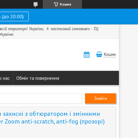
Кошик
 (до 20:00)
всій території України, 🚶 частковий самовивіз - ТЦ
 Україна
Кошик
о нас
Обмін та повернення
Знайти
и захисні з обтюратором і змінними
 Zoom anti-scratch, anti-fog (прозорі)