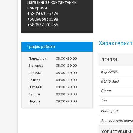
магазині за контактними
номерами:
+380507053328
+380983830598
+380637101436
Характерис
Графік роботи
Понеділок
08:00
20:00
ОСНОВНІ
Вівторок
08:00
20:00
Виробник
Середа
08:00
20:00
Четвер
08:00
20:00
Колір лінз
Пʼятниця
08:00
20:00
Стан
Субота
09:00
20:00
Тип
Неділя
09:00
20:00
Матеріал
Антизапотіваюч
КОРИСТУВАЛЬН