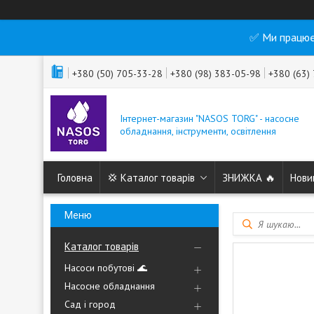
✅ Ми працює
+380 (50) 705-33-28
+380 (98) 383-05-98
+380 (63)
Інтернет-магазин "NASOS TORG" - насосне
обладнання, інструменти, освітлення
Головна
💢 Каталог товарів
ЗНИЖКА 🔥
Нови
Каталог товарів
Насоси побутові 🌊
Насосне обладнання
Сад і город