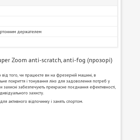
картонним держателем
r Zoom anti-scratch, anti-fog (прозорі)
 від того, чи працюєте ви на фрезерній машині, в
ьне покриття і тонування лінз для задоволення потреб у
яри захисні забезпечують прекрасне поєднання ефективності,
дивідуального захисту.
для активного відпочинку і занять спортом.