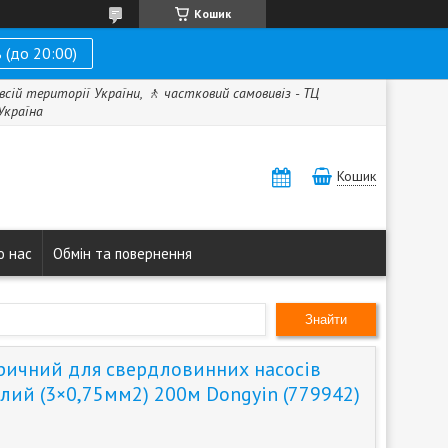
Кошик
 (до 20:00)
всій території України, 🚶 частковий самовивіз - ТЦ
 Україна
Кошик
о нас
Обмін та повернення
Знайти
ричний для свердловинних насосів
глий (3×0,75мм2) 200м Dongyin (779942)