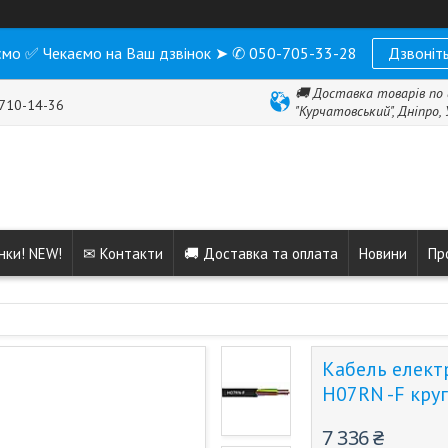
мо ✅ Чекаємо на Ваш дзвінок ➤ ✆ 050-705-33-28
Дзвоніть
🚚 Доставка товарів по 
 710-14-36
"Курчатовський", Дніпро,
нки! NEW!
✉ Контакти
🚚 Доставка та оплата
Новини
Пр
Кабель елект
H07RN -F кру
7 336 ₴