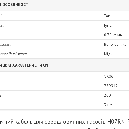
І ОСОБЛИВОСТІ
ї
Так
чки
Гума
0.75 кв.мм
болонки
Вологостійка
провідної жили
Мідь
ИЦЬКІ ХАРАКТЕРИСТИКИ
17.06
779942
м
200
3 шт.
чний кабель для свердловинних насосів H07RN-F 