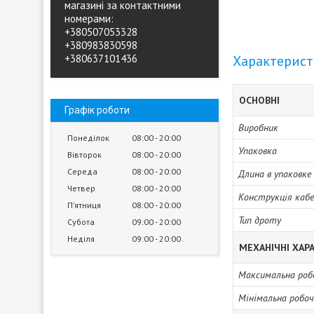
магазині за контактними
номерами:
+380507053328
+380983830598
+380637101436
Характерис
ОСНОВНІ
Графік роботи
Виробник
Понеділок
08:00
20:00
Упаковка
Вівторок
08:00
20:00
Середа
08:00
20:00
Длина в упаковке
Четвер
08:00
20:00
Конструкція каб
Пʼятниця
08:00
20:00
Тип дроту
Субота
09:00
20:00
Неділя
09:00
20:00
МЕХАНІЧНІ ХА
Максимальна роб
Мінімальна робо