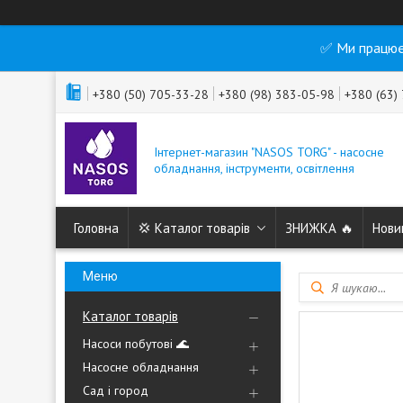
✅ Ми працює
+380 (50) 705-33-28
+380 (98) 383-05-98
+380 (63)
Інтернет-магазин "NASOS TORG" - насосне
обладнання, інструменти, освітлення
Головна
💢 Каталог товарів
ЗНИЖКА 🔥
Нови
Каталог товарів
Насоси побутові 🌊
Насосне обладнання
Сад і город