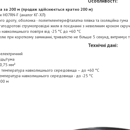
Особливості:
а за 200 м (продаж здійснюється кратно 200 м)
и H07RN-F (аналог КГ-ХЛ)
го дроту, оболонка - поліетилентерефталатна плівка та ізоляційна гума
багатодротові струмопровідні жили в поєднанні з невеликим кроком скру
 навколишнього повітря від -25 °C до +60 °C
елю при короткому замиканні, тривалістю не більше 5 секунд, витримує
Технічні дані:
 електричний
ідь/гума
×0,75 мм²
 температура навколишнього середовища – до +60 °C
температура навколишнього середовища - до -25 °C
200 м