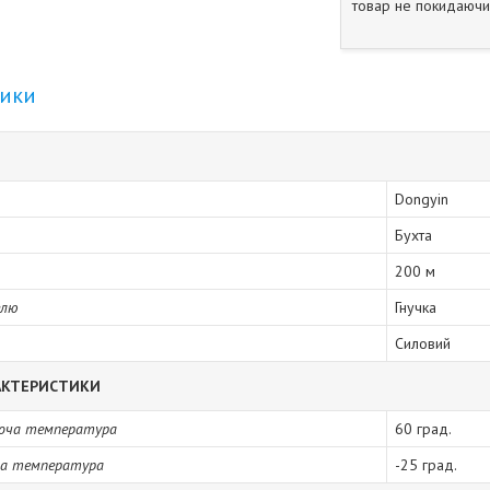
товар не покидаючи 
тики
Dongyin
Бухта
200 м
елю
Гнучка
Силовий
РАКТЕРИСТИКИ
оча температура
60 град.
ча температура
-25 град.