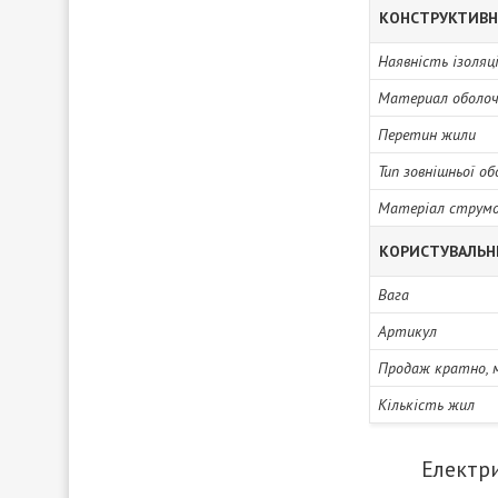
КОНСТРУКТИВН
Наявність ізоляці
Материал оболо
Перетин жили
Тип зовнішньої о
Матеріал струмо
КОРИСТУВАЛЬН
Вага
Артикул
Продаж кратно, 
Кількість жил
Електри