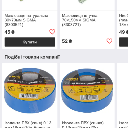
Макловиця натуральна
Макловиця штучна
Ніж 
30×70мм SIGMA
70×150мм SIGMA
(пла
(8303521)
(8303721)
18мм
SIG
45
49
₴
52
₴
Купити
Подібні товари компанії
Ізолента ПВХ (синя) 0.13
Изолента ПВХ (синяя)
Ізол
мм×19мм×10м Premium
0.13мм×19мм×20м
мм×