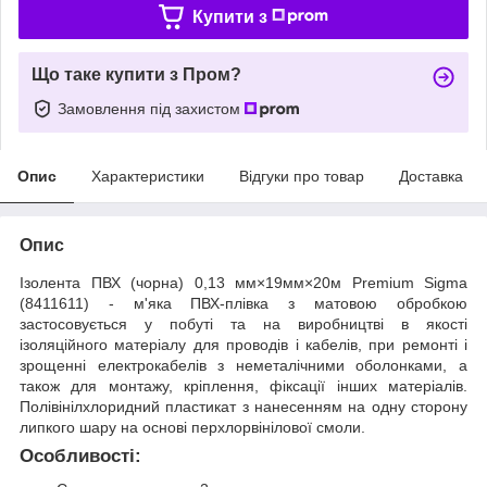
Купити з
Що таке купити з Пром?
Замовлення під захистом
Опис
Характеристики
Відгуки про товар
Доставка
Опис
Ізолента ПВХ (чорна) 0,13 мм×19мм×20м Premium Sigma
(8411611) - м'яка ПВХ-плівка з матовою обробкою
застосовується у побуті та на виробництві в якості
ізоляційного матеріалу для проводів і кабелів, при ремонті і
зрощенні електрокабелів з неметалічними оболонками, а
також для монтажу, кріплення, фіксації інших матеріалів.
Полівінілхлоридний пластикат з нанесенням на одну сторону
липкого шару на основі перхлорвінілової смоли.
Особливості: