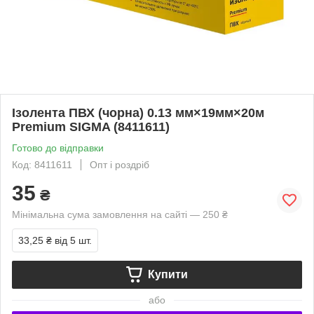
Ізолента ПВХ (чорна) 0.13 мм×19мм×20м
Premium SIGMA (8411611)
Готово до відправки
Код: 8411611
Опт і роздріб
35
₴
Мінімальна сума замовлення на сайті — 250 ₴
33,25 ₴
від 5 шт.
Купити
або